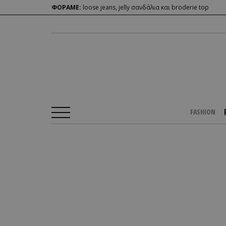
ΦΟΡΑΜΕ:
loose jeans, jelly σανδάλια και broderie top
FASHION
Αρχική Σελίδα
/
PEOPLE