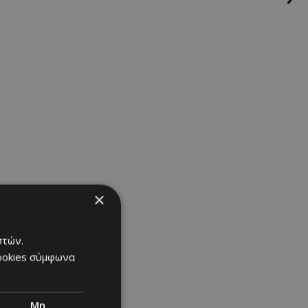
×
στών.
cookies σύμφωνα
Μη