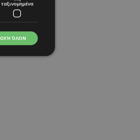
ταξινομημένα
ΟΧΉ ΌΛΩΝ
νομημένα
στη και τη
τητα cookies.
apping δηλαδή να
ημέρα στον χρήστη
ιες όπως είναι το
up και push down
ι για τη διάκριση
Αυτό είναι