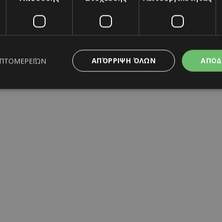
ΑΠΌΡΡΙΨΗ ΌΛΩΝ
ΑΠΟΔ
ΕΠΤΟΜΕΡΕΙΏΝ
ς απαραίτητα
Απόδοσης
Στόχευσης
Λειτουργικότητας
Μη ταξι
ητα cookies επιτρέπουν βασικές λειτουργίες του ιστότοπου, όπως τη σύνδεση χρή
σμού. Ο ιστότοπος δεν μπορεί να χρησιμοποιηθεί σωστά χωρίς τα απολύτως απαραί
Προμηθευτής
/
Λήξη
Περιγραφή
Πεδίο
www.must.com.cy
12 ώρες
Χρησιμοποιείται για σκοπούς C
εμφανίζει μόνο μια φορά την 
διάφορες διαφημιστικές ενέργε
take over banner και τα push 
banners.
29 λεπτά 59
Αυτό το cookie χρησιμοποιείτα
Cloudflare Inc.
δευτερόλεπτα
μεταξύ ανθρώπων και ρομπότ. 