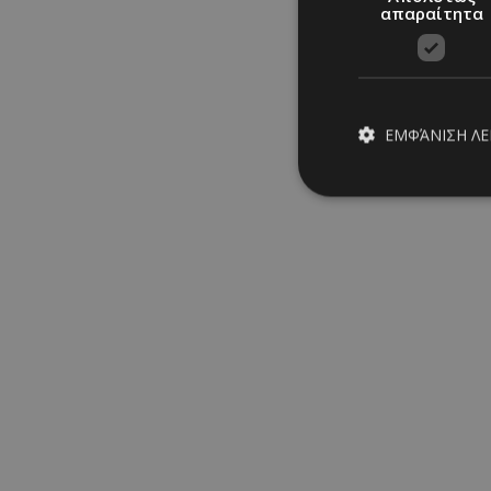
απαραίτητα
ΕΜΦΆΝΙΣΗ Λ
Απολύτω
Τα απολύτως απαραίτ
διαχείριση λογαρια
Ονοματεπώνυμο
PinToTopCookie
__cf_bm