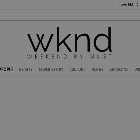
Love FM
De
PEOPLE
BEAUTY
COVER STORY
CULTURE
BLOGS
MAGAZINE
WK
/
CELEBS