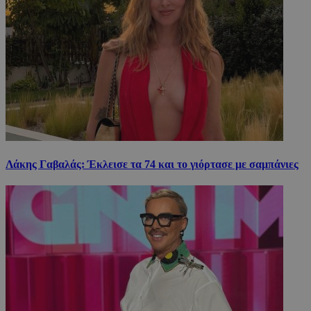
Λάκης Γαβαλάς: Έκλεισε τα 74 και το γιόρτασε με σαμπάνιες