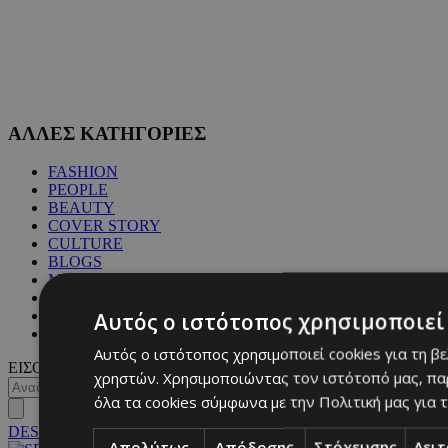
ΑΛΛΕΣ ΚΑΤΗΓΟΡΙΕΣ
FASHION
PEOPLE
BEAUTY
COVER STORY
CULTURE
BLOGS
MAGAZINE
WKND BY MUST
ASTROLOGY
Αυτός ο ιστότοπος χρησιμοποιεί 
ΓΕΝΙΚΕΣ ΠΛΗΡΟΦΟΡΙΕΣ
Αυτός ο ιστότοπος χρησιμοποιεί cookies για τη β
ΕΙΣΟΔΟΣ
χρηστών. Χρησιμοποιώντας τον ιστότοπό μας, πα
όλα τα cookies σύμφωνα με την Πολιτική μας για τ
DESKTOP
Απολύτως
Απόδοσης
Στόχευσης
Λει