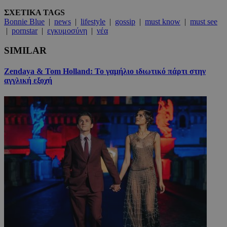
ΣΧΕΤΙΚΑ TAGS
Bonnie Blue
|
news
|
lifestyle
|
gossip
|
must know
|
must see
|
pornstar
|
εγκυμοσύνη
|
νέα
SIMILAR
Zendaya & Tom Holland: Το γαμήλιο ιδιωτικό πάρτι στην
αγγλική εξοχή