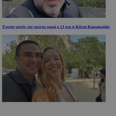
Έγιναν γονείς για πρώτη φορά ο 2J και η Κάτια Κυριακούδη