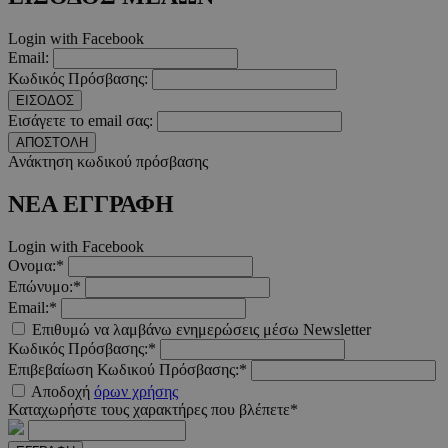
Login with Facebook
Email:
Κωδικός Πρόσβασης:
__cf_bm
29 λεπτ
Cloudflare Inc.
δευτερό
.twitter.com
ΕΙΣΟΔΟΣ
Εισάγετε το email σας:
Google Privacy Polic
ΑΠΟΣΤΟΛΗ
Ανάκτηση κωδικού πρόσβασης
ΝΕΑ ΕΓΓΡΑΦΗ
__cf_bm
29 λεπτ
Cloudflare Inc.
δευτερό
.pexels.com
Login with Facebook
Ονομα:*
Επώνυμο:*
Email:*
Επιθυμώ να λαμβάνω ενημερώσεις μέσω Newsletter
LangCookie
www.must.com.cy
1 εβδομ
Κωδικός Πρόσβασης:*
μέρ
Επιβεβαίωση Κωδικού Πρόσβασης:*
Αποδοχή
όρων χρήσης
CookieScriptConsent
4 εβδο
CookieScript
2 μέ
Καταχωρήστε τους χαρακτήρες που βλέπετε*
www.must.com.cy