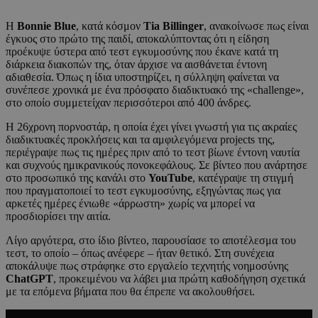
Η
Bonnie Blue
, κατά κόσμον
Tia Billinger
, ανακοίνωσε πως είναι
έγκυος στο πρώτο της παιδί, αποκαλύπτοντας ότι η είδηση
προέκυψε ύστερα από τεστ εγκυμοσύνης που έκανε κατά τη
διάρκεια διακοπών της, όταν άρχισε να αισθάνεται έντονη
αδιαθεσία. Όπως η ίδια υποστηρίζει, η σύλληψη φαίνεται να
συνέπεσε χρονικά με ένα πρόσφατο διαδικτυακό της «challenge»,
στο οποίο συμμετείχαν περισσότεροι από 400 άνδρες.
Η 26χρονη πορνοστάρ, η οποία έχει γίνει γνωστή για τις ακραίες
διαδικτυακές προκλήσεις και τα αμφιλεγόμενα projects της,
περιέγραψε πως τις ημέρες πριν από το τεστ βίωνε έντονη ναυτία
και συχνούς ημικρανικούς πονοκεφάλους. Σε βίντεο που ανάρτησε
στο προσωπικό της κανάλι στο
YouTube
, κατέγραψε τη στιγμή
που πραγματοποιεί το τεστ εγκυμοσύνης, εξηγώντας πως για
αρκετές ημέρες ένιωθε «άρρωστη» χωρίς να μπορεί να
προσδιορίσει την αιτία.
Λίγο αργότερα, στο ίδιο βίντεο, παρουσίασε το αποτέλεσμα του
τεστ, το οποίο – όπως ανέφερε – ήταν θετικό. Στη συνέχεια
αποκάλυψε πως στράφηκε στο εργαλείο τεχνητής νοημοσύνης
ChatGPT
, προκειμένου να λάβει μια πρώτη καθοδήγηση σχετικά
με τα επόμενα βήματα που θα έπρεπε να ακολουθήσει.