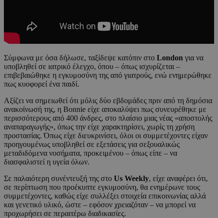
Σύμφωνα με όσα δήλωσε, ταξίδεψε κατόπιν στο
London
για να
υποβληθεί σε ιατρικό έλεγχο, όπου – όπως ισχυρίζεται –
επιβεβαιώθηκε η εγκυμοσύνη της από γιατρούς, ενώ ενημερώθηκε
πως κυοφορεί ένα παιδί.
Αξίζει να σημειωθεί ότι μόλις δύο εβδομάδες πριν από τη δημόσια
ανακοίνωσή της, η Bonnie είχε αποκαλύψει πως συνευρέθηκε με
περισσότερους από 400 άνδρες, στο πλαίσιο μιας νέας «αποστολής
αναπαραγωγής», όπως την είχε χαρακτηρίσει, χωρίς τη χρήση
προστασίας. Όπως είχε διευκρινίσει, όλοι οι συμμετέχοντες είχαν
προηγουμένως υποβληθεί σε εξετάσεις για σεξουαλικώς
μεταδιδόμενα νοσήματα, προκειμένου – όπως είπε – να
διασφαλιστεί η υγεία όλων.
Σε παλαιότερη συνέντευξή της στο
Us Weekly
, είχε αναφέρει ότι,
σε περίπτωση που προέκυπτε εγκυμοσύνη, θα ενημέρωνε τους
συμμετέχοντες, καθώς είχε συλλέξει στοιχεία επικοινωνίας αλλά
και γενετικό υλικό, ώστε – εφόσον χρειαζόταν – να μπορεί να
προχωρήσει σε περαιτέρω διαδικασίες.