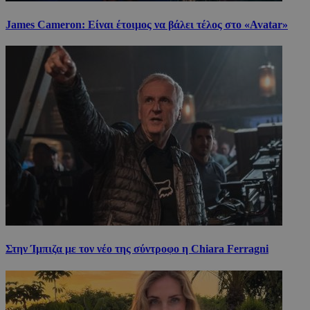
James Cameron: Είναι έτοιμος να βάλει τέλος στο «Avatar»
Στην Ίμπιζα με τον νέο της σύντροφο η Chiara Ferragni