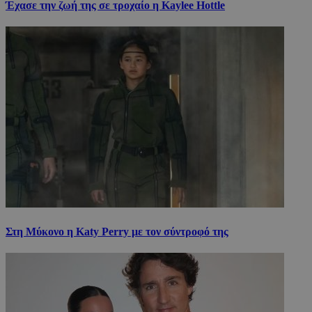
Έχασε την ζωή της σε τροχαίο η Kaylee Hottle
Στη Μύκονο η Katy Perry με τον σύντροφό της