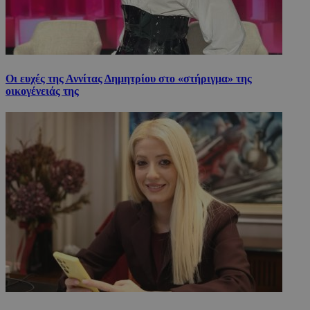
Οι ευχές της Αννίτας Δημητρίου στο «στήριγμα» της
οικογένειάς της