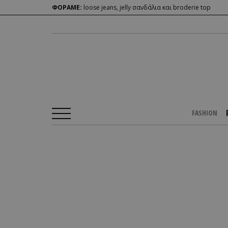
ΦΟΡΑΜΕ:
loose jeans, jelly σανδάλια και broderie top
FASHION
Αρχική Σελίδα
/
PEOPLE