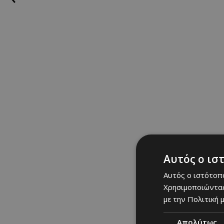
ΣΧΕΤΙΚΑ TAGS
Έφη Παπαθεοδώρου
|
Θ
must see
|
news
|
Ελλά
CELEBS: Τελε
Αυτός ο ισ
Αυτός ο ιστότοπο
Χρησιμοποιώντας
με την Πολιτική μ
Απολύτως