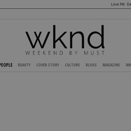
Love FM
De
PEOPLE
BEAUTY
COVER STORY
CULTURE
BLOGS
MAGAZINE
WK
/
CELEBS