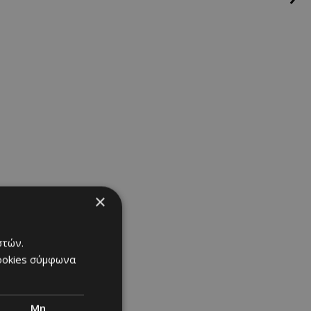
ust know
|
×
στών.
cookies σύμφωνα
Μη