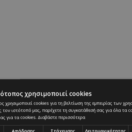
εοπούλλα
|
Παρά Πέντε
|
νέα
|
επικαιρότητα
|
reunion
|
m
δα
|
σειρά
υταία Ενημέρωση
τότοπος χρησιμοποιεί cookies
ς χρησιμοποιεί cookies για τη βελτίωση της εμπειρίας των χρη
 τον ιστότοπό μας, παρέχετε τη συγκατάθεσή σας για όλα τα 
ας για τα cookies.
Διαβάστε περισσότερα
Απόδοσης
Στόχευσης
Λειτουργικότητας