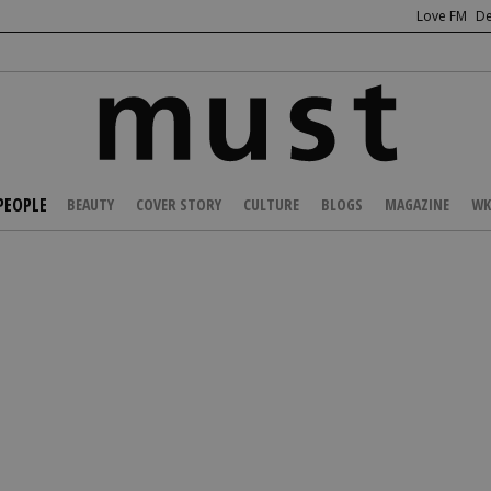
Love FM
De
PEOPLE
BEAUTY
COVER STORY
CULTURE
BLOGS
MAGAZINE
WK
/
CELEBS