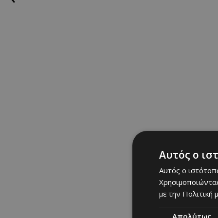
οι γονείς του όταν ή
ναρκωτικά, που έχω 
πλέον έχει αφήσει πίσ
Αυτός ο ισ
Αυτός ο ιστότοπο
Χρησιμοποιώντας
με την Πολιτική μ
Απολύτως