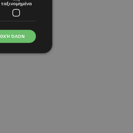
ταξινομημένα
ΟΧΉ ΌΛΩΝ
νομημένα
στη και τη
τητα cookies.
apping δηλαδή να
ημέρα στον χρήστη
ιες όπως είναι το
up και push down
ι για τη διάκριση
Αυτό είναι