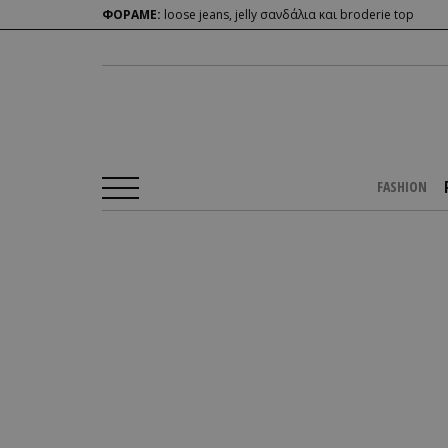
ΦΟΡΑΜΕ:
loose jeans, jelly σανδάλια και broderie top
FASHION
Αρχική Σελίδα
/
PEOPLE