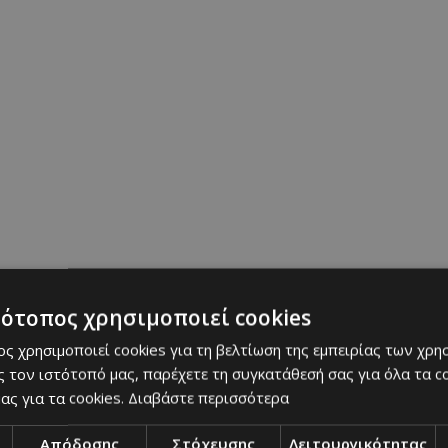
ρθαν αντιμέτωποι με την πραγματικότητα.
«Δεν έχ
υπάρξει χρήστης παλιότερα…»
, εξομολογείται, δε
ω εκείνο το κεφάλαιο της ζωής του.
τότοπος χρησιμοποιεί cookies
ς χρησιμοποιεί cookies για τη βελτίωση της εμπειρίας των χρη
 τον ιστότοπό μας, παρέχετε τη συγκατάθεσή σας για όλα τα 
ας για τα cookies.
Διαβάστε περισσότερα
Απόδοσης
Στόχευσης
Λειτουργικότητας