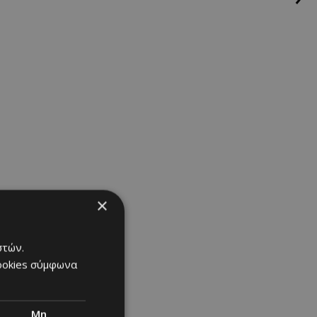
ω επαφή με τα
ίχνοντας πως
×
στών.
cookies σύμφωνα
Μη