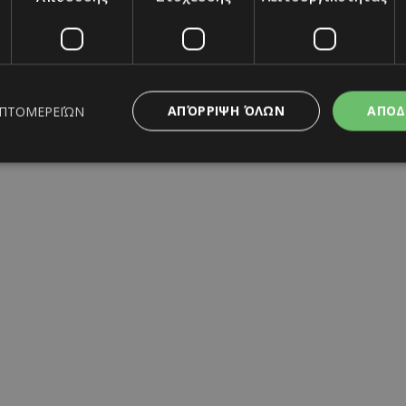
ΑΠΌΡΡΙΨΗ ΌΛΩΝ
ΑΠΟΔ
ΕΠΤΟΜΕΡΕΙΏΝ
ς απαραίτητα
Απόδοσης
Στόχευσης
Λειτουργικότητας
Μη ταξι
ητα cookies επιτρέπουν βασικές λειτουργίες του ιστότοπου, όπως τη σύνδεση χρή
υταία Ενημέρωση
σμού. Ο ιστότοπος δεν μπορεί να χρησιμοποιηθεί σωστά χωρίς τα απολύτως απαραί
Προμηθευτής
/
Λήξη
Περιγραφή
Πεδίο
www.must.com.cy
12 ώρες
Χρησιμοποιείται για σκοπούς C
εμφανίζει μόνο μια φορά την 
διάφορες διαφημιστικές ενέργε
take over banner και τα push 
banners.
29 λεπτά 59
Αυτό το cookie χρησιμοποιείτα
Cloudflare Inc.
δευτερόλεπτα
μεταξύ ανθρώπων και ρομπότ. 