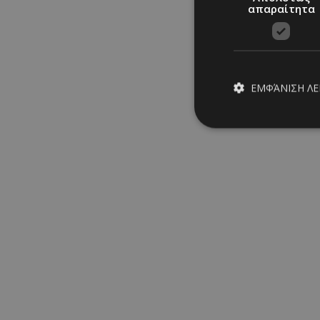
απαραίτητα
ΕΜΦΆΝΙΣΗ Λ
Απολύτω
Τα απολύτως απαραίτ
CELEBS: Τελε
διαχείριση λογαρια
Ονοματεπώνυμο
PinToTopCookie
__cf_bm