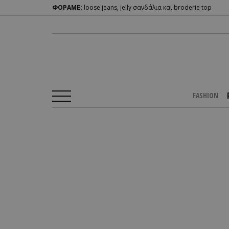
ΦΟΡΑΜΕ:
loose jeans, jelly σανδάλια και broderie top
FASHION
Αρχική Σελίδα
/
PEOPLE