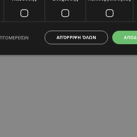
ΑΠΌΡΡΙΨΗ ΌΛΩΝ
ΑΠΟΔ
ΕΠΤΟΜΕΡΕΙΏΝ
ς απαραίτητα
Απόδοσης
Στόχευσης
Λειτουργικότητας
Μη ταξι
ητα cookies επιτρέπουν βασικές λειτουργίες του ιστότοπου, όπως τη σύνδεση χρή
σμού. Ο ιστότοπος δεν μπορεί να χρησιμοποιηθεί σωστά χωρίς τα απολύτως απαραί
Προμηθευτής
/
Λήξη
Περιγραφή
Πεδίο
www.must.com.cy
12 ώρες
Χρησιμοποιείται για σκοπούς C
εμφανίζει μόνο μια φορά την 
διάφορες διαφημιστικές ενέργε
take over banner και τα push 
banners.
29 λεπτά 59
Αυτό το cookie χρησιμοποιείτα
Cloudflare Inc.
δευτερόλεπτα
μεταξύ ανθρώπων και ρομπότ. 