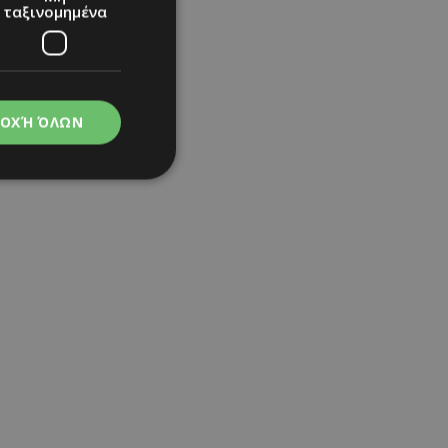
ταξινομημένα
ΟΧΉ ΌΛΩΝ
νομημένα
στη και τη
τητα cookies.
apping δηλαδή να
ημέρα στον χρήστη
ιες όπως είναι το
up και push down
ι για τη διάκριση
Αυτό είναι