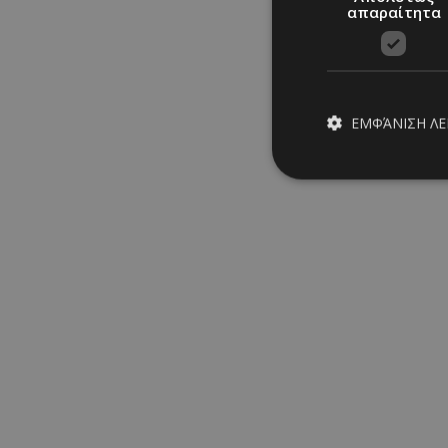
απαραίτητα
ΕΜΦΆΝΙΣΗ Λ
Απολύτω
Τα απολύτως απαραίτ
διαχείριση λογαρια
Ονοματεπώνυμο
PinToTopCookie
__cf_bm