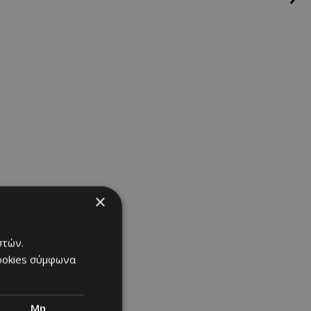
×
στών.
cookies σύμφωνα
Μη