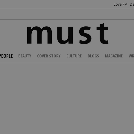
Love FM
De
PEOPLE
BEAUTY
COVER STORY
CULTURE
BLOGS
MAGAZINE
WK
/
CELEBS