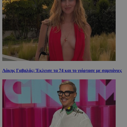
Λάκης Γαβαλάς: Έκλεισε τα 74 και το γιόρτασε με σαμπάνιες