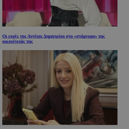
Οι ευχές της Αννίτας Δημητρίου στο «στήριγμα» της
οικογένειάς της