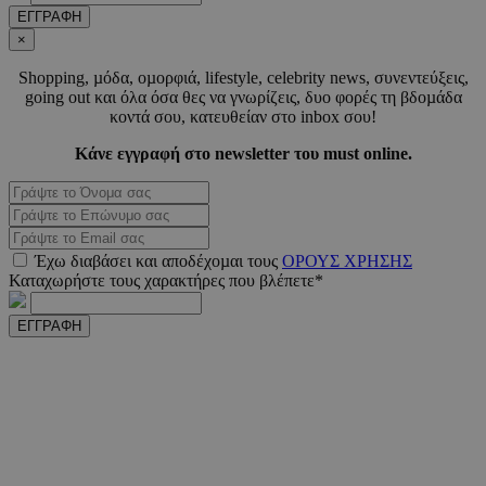
ΕΓΓΡΑΦΗ
×
Shopping, µόδα, οµορφιά, lifestyle, celebrity news, συνεντεύξεις,
_scc_session
.entelia-
19 λεπτ
going out και όλα όσα θες να γνωρίζεις, δυο φορές τη βδοµάδα
adserver.com
δευτερό
κοντά σου, κατευθείαν στο inbox σου!
Κάνε εγγραφή στο newsletter του must online.
PHPSESSID
συνεδ
PHP.net
www.must.com.cy
Έχω διαβάσει και αποδέχοµαι τους
ΟΡΟΥΣ ΧΡΗΣΗΣ
Καταχωρήστε τους χαρακτήρες που βλέπετε*
ΕΓΓΡΑΦΗ
PHPSESSID
συνεδ
PHP.net
m.must.com.cy