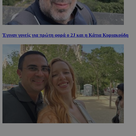
Έγιναν γονείς για πρώτη φορά ο 2J και η Κάτια Κυριακούδη