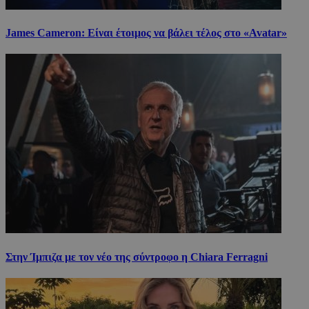
James Cameron: Είναι έτοιμος να βάλει τέλος στο «Avatar»
Στην Ίμπιζα με τον νέο της σύντροφο η Chiara Ferragni