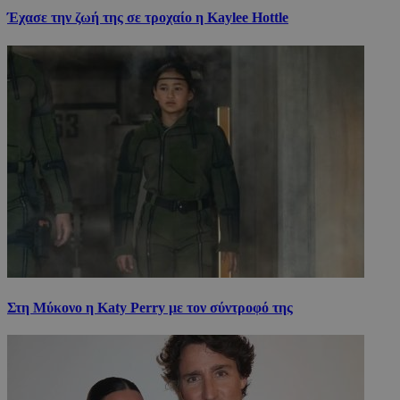
Έχασε την ζωή της σε τροχαίο η Kaylee Hottle
Στη Μύκονο η Katy Perry με τον σύντροφό της