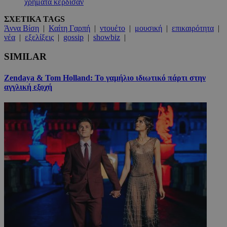
χρήματα κέρδισαν
ΣΧΕΤΙΚΑ TAGS
Άννα Βίση
|
Καίτη Γαρπή
|
ντουέτο
|
μουσική
|
επικαιρότητα
|
νέα
|
εξελίξεις
|
gossip
|
showbiz
|
SIMILAR
Zendaya & Tom Holland: Το γαμήλιο ιδιωτικό πάρτι στην
αγγλική εξοχή