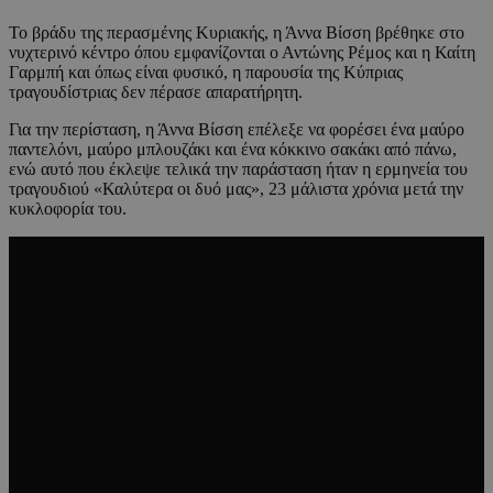
To βράδυ της περασμένης Κυριακής, η Άννα Βίσση βρέθηκε στο
νυχτερινό κέντρο όπου εμφανίζονται ο Αντώνης Ρέμος και η Καίτη
Γαρμπή και όπως είναι φυσικό, η παρουσία της Κύπριας
τραγουδίστριας δεν πέρασε απαρατήρητη.
Για την περίσταση, η Άννα Βίσση επέλεξε να φορέσει ένα μαύρο
παντελόνι, μαύρο μπλουζάκι και ένα κόκκινο σακάκι από πάνω,
ενώ αυτό που έκλεψε τελικά την παράσταση ήταν η ερμηνεία του
τραγουδιού «Καλύτερα οι δυό μας», 23 μάλιστα χρόνια μετά την
κυκλοφορία του.