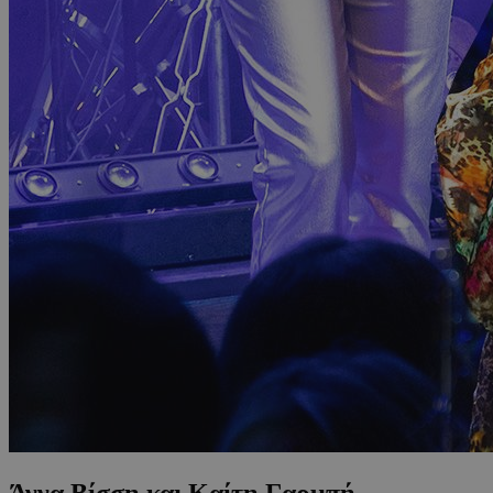
Άννα Βίσση και Καίτη Γαρμπή