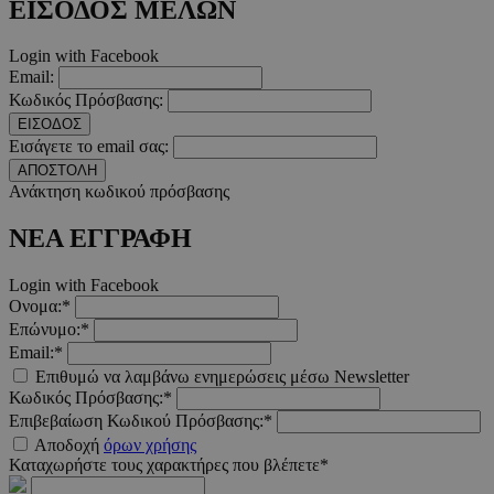
ΕΙΣΟΔΟΣ ΜΕΛΩΝ
Login with Facebook
Email:
Κωδικός Πρόσβασης:
__cf_bm
29 λεπτ
Cloudflare Inc.
δευτερό
.twitter.com
ΕΙΣΟΔΟΣ
Εισάγετε το email σας:
Google Privacy Polic
ΑΠΟΣΤΟΛΗ
Ανάκτηση κωδικού πρόσβασης
ΝΕΑ ΕΓΓΡΑΦΗ
__cf_bm
29 λεπτ
Cloudflare Inc.
δευτερό
.pexels.com
Login with Facebook
Ονομα:*
Επώνυμο:*
Email:*
Επιθυμώ να λαμβάνω ενημερώσεις μέσω Newsletter
LangCookie
www.must.com.cy
1 εβδομ
Κωδικός Πρόσβασης:*
μέρ
Επιβεβαίωση Κωδικού Πρόσβασης:*
Αποδοχή
όρων χρήσης
CookieScriptConsent
4 εβδο
CookieScript
2 μέ
www.must.com.cy
Καταχωρήστε τους χαρακτήρες που βλέπετε*