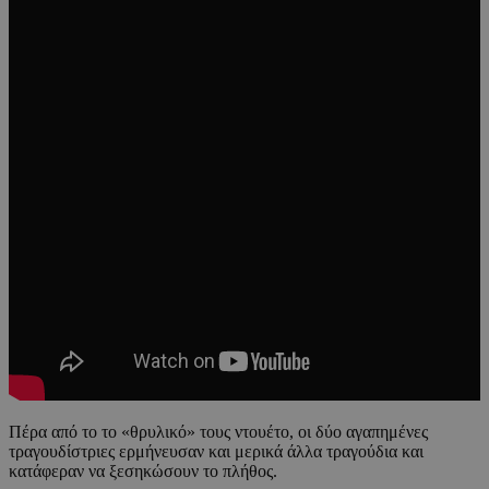
Πέρα από το το «θρυλικό» τους ντουέτο, οι δύο αγαπημένες
τραγουδίστριες ερμήνευσαν και μερικά άλλα τραγούδια και
κατάφεραν να ξεσηκώσουν το πλήθος.