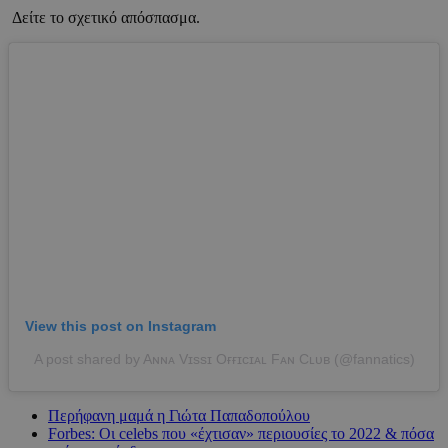
Δείτε το σχετικό απόσπασμα.
View this post on Instagram
A post shared by Aɴɴᴀ Vɪssɪ Oғғɪᴄɪᴀʟ Fᴀɴ Cʟᴜʙ (@fannatics)
Περήφανη μαμά η Γιώτα Παπαδοπούλου
Forbes: Οι celebs που «έχτισαν» περιουσίες το 2022 & πόσα