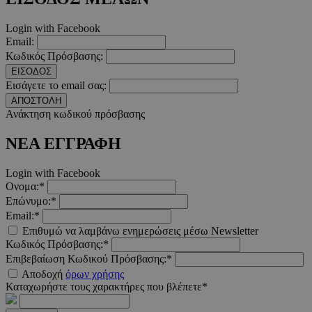
απολύτως απαραίτητα cookies.
Προμηθευτής
/
Login with Facebook
Ονοματεπώνυμο
Λήξ
Πεδίο
Email:
PinToTopCookie
www.must.com.cy
12 ώ
Κωδικός Πρόσβασης:
ΕΙΣΟΔΟΣ
Εισάγετε το email σας:
ΑΠΟΣΤΟΛΗ
Ανάκτηση κωδικού πρόσβασης
ΝΕΑ ΕΓΓΡΑΦΗ
__cf_bm
29 λεπτ
Cloudflare Inc.
δευτερό
.twitter.com
Login with Facebook
Google Privacy Polic
Ονομα:*
Επώνυμο:*
Email:*
Επιθυμώ να λαμβάνω ενημερώσεις μέσω Newsletter
__cf_bm
29 λεπτ
Cloudflare Inc.
δευτερό
.pexels.com
Κωδικός Πρόσβασης:*
Επιβεβαίωση Κωδικού Πρόσβασης:*
Αποδοχή
όρων χρήσης
Καταχωρήστε τους χαρακτήρες που βλέπετε*