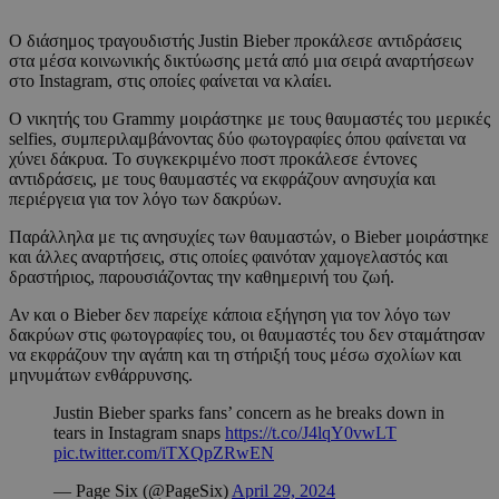
Ο διάσημος τραγουδιστής Justin Bieber προκάλεσε αντιδράσεις
στα μέσα κοινωνικής δικτύωσης μετά από μια σειρά αναρτήσεων
στο Instagram, στις οποίες φαίνεται να κλαίει.
Ο νικητής του Grammy μοιράστηκε με τους θαυμαστές του μερικές
selfies, συμπεριλαμβάνοντας δύο φωτογραφίες όπου φαίνεται να
χύνει δάκρυα. Το συγκεκριμένο ποστ προκάλεσε έντονες
αντιδράσεις, με τους θαυμαστές να εκφράζουν ανησυχία και
περιέργεια για τον λόγο των δακρύων.
Παράλληλα με τις ανησυχίες των θαυμαστών, ο Bieber μοιράστηκε
και άλλες αναρτήσεις, στις οποίες φαινόταν χαμογελαστός και
δραστήριος, παρουσιάζοντας την καθημερινή του ζωή.
Αν και ο Bieber δεν παρείχε κάποια εξήγηση για τον λόγο των
δακρύων στις φωτογραφίες του, οι θαυμαστές του δεν σταμάτησαν
να εκφράζουν την αγάπη και τη στήριξή τους μέσω σχολίων και
μηνυμάτων ενθάρρυνσης.
Justin Bieber sparks fans’ concern as he breaks down in
tears in Instagram snaps
https://t.co/J4lqY0vwLT
pic.twitter.com/iTXQpZRwEN
— Page Six (@PageSix)
April 29, 2024