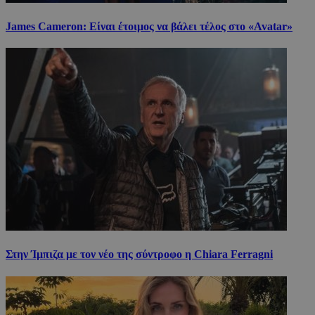
James Cameron: Είναι έτοιμος να βάλει τέλος στο «Avatar»
Στην Ίμπιζα με τον νέο της σύντροφο η Chiara Ferragni