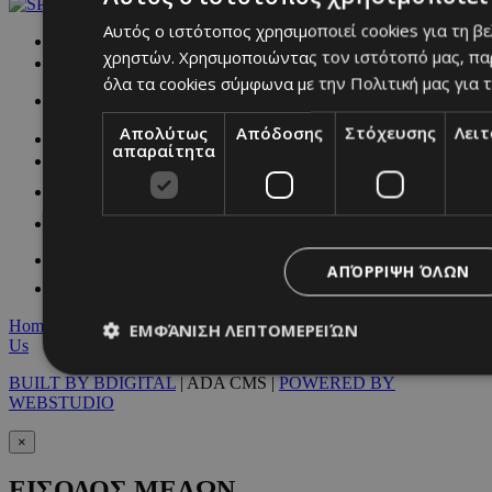
Αυτός ο ιστότοπος χρησιμοποιεί cookies για τη β
NETWORK:
χρηστών. Χρησιμοποιώντας τον ιστότοπό μας, πα
όλα τα cookies σύμφωνα με την Πολιτική μας για τ
Απολύτως
Απόδοσης
Στόχευσης
Λει
απαραίτητα
ΑΠΌΡΡΙΨΗ ΌΛΩΝ
Home
|
Terms & Conditions
|
Privacy Policy
|
About Us
|
Contact
ΕΜΦΆΝΙΣΗ ΛΕΠΤΟΜΕΡΕΙΏΝ
Us
BUILT BY BDIGITAL
| ADA CMS |
POWERED BY
WEBSTUDIO
Απολύτως απαραίτητα
Απόδοσης
Στόχευσης
Λ
×
Τα απολύτως απαραίτητα cookies επιτρέπουν βασικές λειτουργ
χρήστη και τη διαχείριση λογαριασμού. Ο ιστότοπος δεν μπορε
ΕΙΣΟΔΟΣ ΜΕΛΩΝ