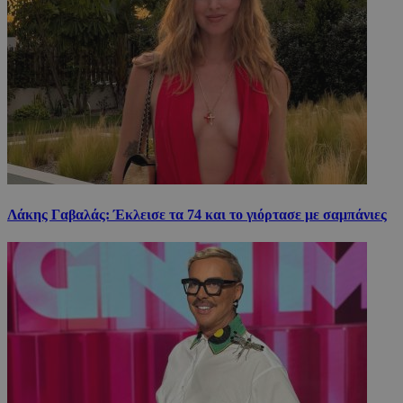
Λάκης Γαβαλάς: Έκλεισε τα 74 και το γιόρτασε με σαμπάνιες