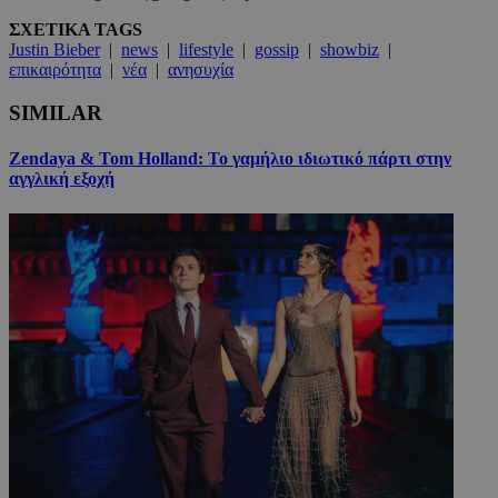
ΣΧΕΤΙΚΑ TAGS
Justin Bieber
|
news
|
lifestyle
|
gossip
|
showbiz
|
επικαιρότητα
|
νέα
|
ανησυχία
SIMILAR
Zendaya & Tom Holland: Το γαμήλιο ιδιωτικό πάρτι στην
αγγλική εξοχή