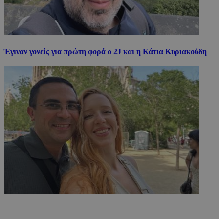
Έγιναν γονείς για πρώτη φορά ο 2J και η Κάτια Κυριακούδη