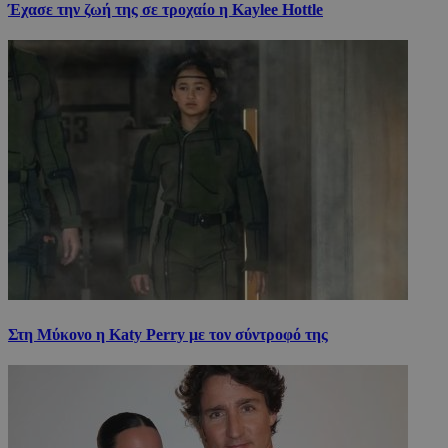
Έχασε την ζωή της σε τροχαίο η Kaylee Hottle
Στη Μύκονο η Katy Perry με τον σύντροφό της