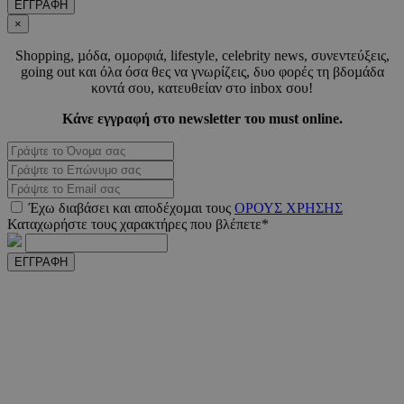
ΕΓΓΡΑΦΗ
LangCookie
www.must.com.cy
1 εβδομ
μέρ
×
Shopping, µόδα, οµορφιά, lifestyle, celebrity news, συνεντεύξεις,
CookieScriptConsent
4 εβδο
CookieScript
going out και όλα όσα θες να γνωρίζεις, δυο φορές τη βδοµάδα
2 μέ
www.must.com.cy
κοντά σου, κατευθείαν στο inbox σου!
Κάνε εγγραφή στο newsletter του must online.
_scc_session
.entelia-
19 λεπτ
adserver.com
δευτερό
Έχω διαβάσει και αποδέχοµαι τους
ΟΡΟΥΣ ΧΡΗΣΗΣ
Καταχωρήστε τους χαρακτήρες που βλέπετε*
PHPSESSID
συνεδ
PHP.net
ΕΓΓΡΑΦΗ
www.must.com.cy