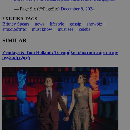
— Page Six (@PageSix)
December 8, 2024
ΣΧΕΤΙΚΑ TAGS
Britney Spears
|
news
|
lifestyle
|
gossip
|
showbiz
|
επικαιρότητα
|
must know
|
must see
|
celebs
SIMILAR
Zendaya & Tom Holland: Το γαμήλιο ιδιωτικό πάρτι στην
αγγλική εξοχή