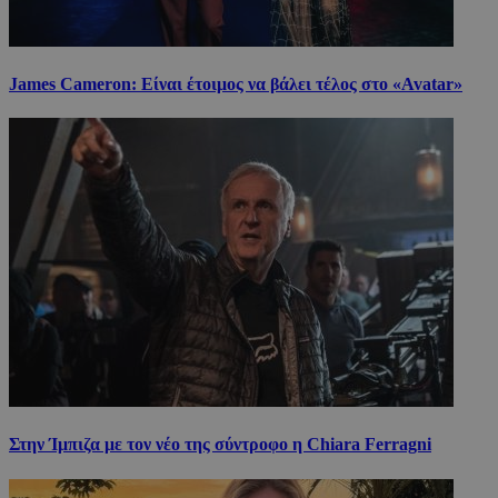
James Cameron: Είναι έτοιμος να βάλει τέλος στο «Avatar»
Στην Ίμπιζα με τον νέο της σύντροφο η Chiara Ferragni