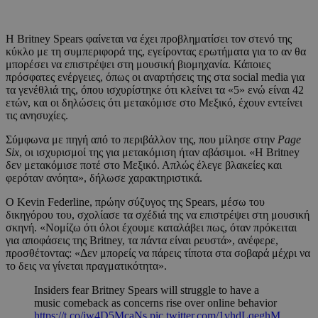
Η Britney Spears φαίνεται να έχει προβληματίσει τον στενό της
κύκλο με τη συμπεριφορά της, εγείροντας ερωτήματα για το αν θα
μπορέσει να επιστρέψει στη μουσική βιομηχανία. Κάποιες
πρόσφατες ενέργειες, όπως οι αναρτήσεις της στα social media για
τα γενέθλιά της, όπου ισχυρίστηκε ότι κλείνει τα «5» ενώ είναι 42
ετών, και οι δηλώσεις ότι μετακόμισε στο Μεξικό, έχουν εντείνει
τις ανησυχίες.
Σύμφωνα με πηγή από το περιβάλλον της, που μίλησε στην
Page
Six
, οι ισχυρισμοί της για μετακόμιση ήταν αβάσιμοι. «Η Britney
δεν μετακόμισε ποτέ στο Μεξικό. Απλώς έλεγε βλακείες και
φερόταν ανόητα», δήλωσε χαρακτηριστικά.
Ο Kevin Federline, πρώην σύζυγος της Spears, μέσω του
δικηγόρου του, σχολίασε τα σχέδιά της να επιστρέψει στη μουσική
σκηνή. «Νομίζω ότι όλοι έχουμε καταλάβει πως, όταν πρόκειται
για αποφάσεις της Britney, τα πάντα είναι ρευστά», ανέφερε,
προσθέτοντας: «Δεν μπορείς να πάρεις τίποτα στα σοβαρά μέχρι να
το δεις να γίνεται πραγματικότητα».
Insiders fear Britney Spears will struggle to have a
music comeback as concerns rise over online behavior
https://t.co/jw4D5McaNs
pic.twitter.com/1vhdLqeghM