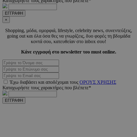
Καταχωρήστε τους χαρακτήρες που βλέπετε*
ΕΓΓΡΑΦΗ
LangCookie
www.must.com.cy
1 εβδομ
μέρ
×
Shopping, µόδα, οµορφιά, lifestyle, celebrity news, συνεντεύξεις,
CookieScriptConsent
4 εβδο
CookieScript
2 μέ
www.must.com.cy
going out και όλα όσα θες να γνωρίζεις, δυο φορές τη βδοµάδα
κοντά σου, κατευθείαν στο inbox σου!
Κάνε εγγραφή στο newsletter του must online.
_scc_session
.entelia-
19 λεπτ
adserver.com
δευτερό
Έχω διαβάσει και αποδέχοµαι τους
ΟΡΟΥΣ ΧΡΗΣΗΣ
Καταχωρήστε τους χαρακτήρες που βλέπετε*
PHPSESSID
συνεδ
PHP.net
www.must.com.cy
ΕΓΓΡΑΦΗ