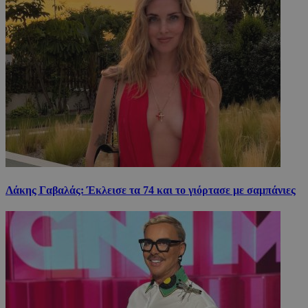
Λάκης Γαβαλάς: Έκλεισε τα 74 και το γιόρτασε με σαμπάνιες