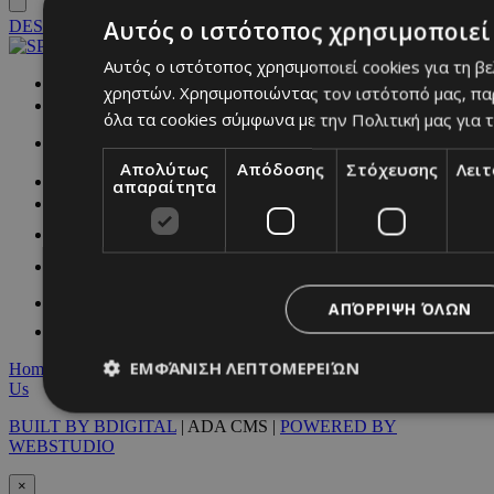
Αυτός ο ιστότοπος χρησιμοποιεί 
DESKTOP
Αυτός ο ιστότοπος χρησιμοποιεί cookies για τη β
NETWORK:
χρηστών. Χρησιμοποιώντας τον ιστότοπό μας, πα
όλα τα cookies σύμφωνα με την Πολιτική μας για τ
Απολύτως
Απόδοσης
Στόχευσης
Λει
απαραίτητα
ΑΠΌΡΡΙΨΗ ΌΛΩΝ
ΕΜΦΆΝΙΣΗ ΛΕΠΤΟΜΕΡΕΙΏΝ
Home
|
Terms & Conditions
|
Privacy Policy
|
About Us
|
Contact
Us
BUILT BY BDIGITAL
| ADA CMS |
POWERED BY
WEBSTUDIO
Απολύτως απαραίτητα
Απόδοσης
Στόχευσης
Λ
×