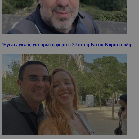
Έγιναν γονείς για πρώτη φορά ο 2J και η Κάτια Κυριακούδη