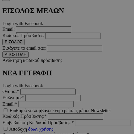
Τα απολύτως απαραίτητα cookies επιτρέπουν βασικές λειτουργ
χρήστη και τη διαχείριση λογαριασμού. Ο ιστότοπος δεν μπορε
ΕΙΣΟΔΟΣ ΜΕΛΩΝ
απολύτως απαραίτητα cookies.
Προμηθευτής
/
Ονοματεπώνυμο
Λήξ
Login with Facebook
Πεδίο
Email:
PinToTopCookie
www.must.com.cy
12 ώ
Κωδικός Πρόσβασης:
ΕΙΣΟΔΟΣ
Εισάγετε το email σας:
ΑΠΟΣΤΟΛΗ
Ανάκτηση κωδικού πρόσβασης
__cf_bm
29 λεπτ
ΝΕΑ ΕΓΓΡΑΦΗ
Cloudflare Inc.
δευτερό
.twitter.com
Login with Facebook
Google Privacy Polic
Ονομα:*
Επώνυμο:*
Email:*
__cf_bm
29 λεπτ
Cloudflare Inc.
Επιθυμώ να λαμβάνω ενημερώσεις μέσω Newsletter
δευτερό
.pexels.com
Κωδικός Πρόσβασης:*
Επιβεβαίωση Κωδικού Πρόσβασης:*
Αποδοχή
όρων χρήσης