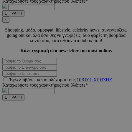
Καταχωρήστε τους χαρακτήρες που βλέπετε*
ΕΓΓΡΑΦΗ
×
Shopping, µόδα, οµορφιά, lifestyle, celebrity news, συνεντεύξεις,
LangCookie
www.must.com.cy
1 εβδομ
going out και όλα όσα θες να γνωρίζεις, δυο φορές τη βδοµάδα
μέρ
κοντά σου, κατευθείαν στο inbox σου!
CookieScriptConsent
4 εβδο
CookieScript
Κάνε εγγραφή στο newsletter του must online.
2 μέ
www.must.com.cy
Έχω διαβάσει και αποδέχοµαι τους
ΟΡΟΥΣ ΧΡΗΣΗΣ
Καταχωρήστε τους χαρακτήρες που βλέπετε*
_scc_session
.entelia-
19 λεπτ
adserver.com
δευτερό
ΕΓΓΡΑΦΗ
PHPSESSID
συνεδ
PHP.net
www.must.com.cy