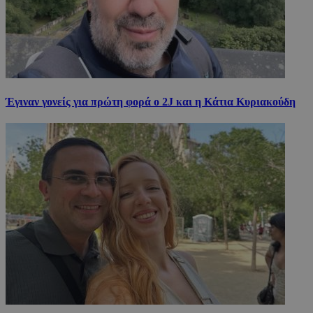
Έγιναν γονείς για πρώτη φορά ο 2J και η Κάτια Κυριακούδη