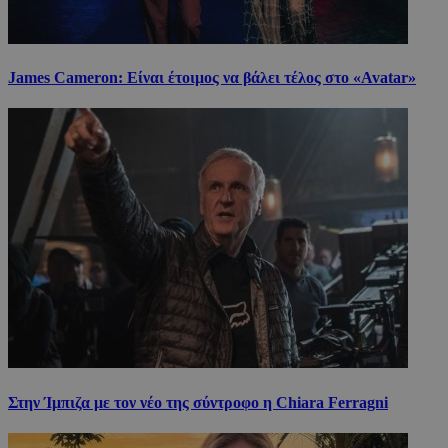
James Cameron: Είναι έτοιμος να βάλει τέλος στο «Avatar»
Στην Ίμπιζα με τον νέο της σύντροφο η Chiara Ferragni