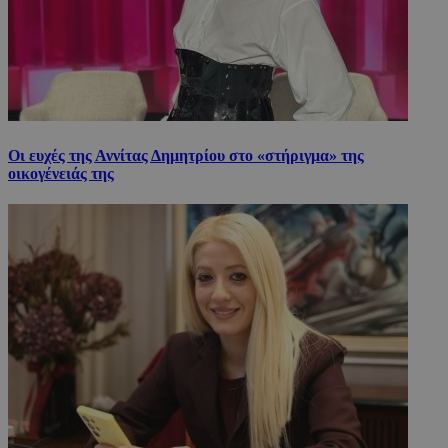
Οι ευχές της Αννίτας Δημητρίου στο «στήριγμα» της
οικογένειάς της