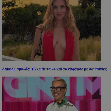
Λάκης Γαβαλάς: Έκλεισε τα 74 και το γιόρτασε με σαμπάνιες