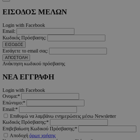
Απολύτως απαραίτητα
Απόδοσης
Στόχευσης
Λ
ΕΙΣΟΔΟΣ ΜΕΛΩΝ
Τα απολύτως απαραίτητα cookies επιτρέπουν βασικές λειτουργ
Login with Facebook
χρήστη και τη διαχείριση λογαριασμού. Ο ιστότοπος δεν μπορε
απολύτως απαραίτητα cookies.
Email:
Κωδικός Πρόσβασης:
Προμηθευτής
/
Ονοματεπώνυμο
Λήξ
ΕΙΣΟΔΟΣ
Πεδίο
Εισάγετε το email σας:
PinToTopCookie
www.must.com.cy
12 ώ
ΑΠΟΣΤΟΛΗ
Ανάκτηση κωδικού πρόσβασης
ΝΕΑ ΕΓΓΡΑΦΗ
Login with Facebook
__cf_bm
29 λεπτ
Cloudflare Inc.
Ονομα:*
δευτερό
.twitter.com
Επώνυμο:*
Email:*
Google Privacy Polic
Επιθυμώ να λαμβάνω ενημερώσεις μέσω Newsletter
Κωδικός Πρόσβασης:*
Επιβεβαίωση Κωδικού Πρόσβασης:*
__cf_bm
29 λεπτ
Cloudflare Inc.
Αποδοχή
όρων χρήσης
δευτερό
.pexels.com