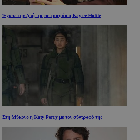
Έχασε την ζωή της σε τροχαίο η Kaylee Hottle
Στη Μύκονο η Katy Perry με τον σύντροφό της