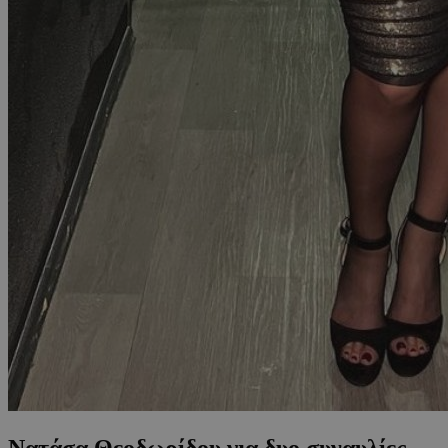
Νατάσα Θεοδωρίδου για δυο συναυλίες