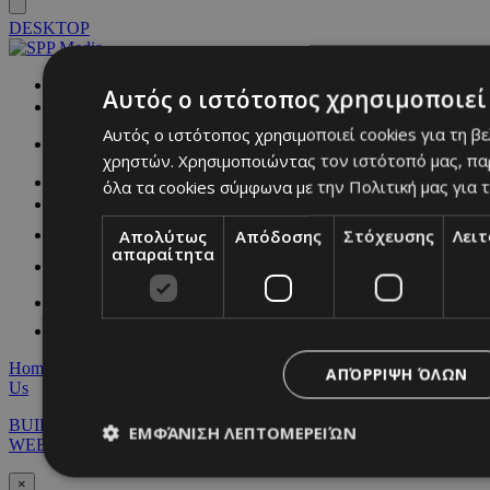
DESKTOP
NETWORK:
Αυτός ο ιστότοπος χρησιμοποιεί 
Αυτός ο ιστότοπος χρησιμοποιεί cookies για τη β
χρηστών. Χρησιμοποιώντας τον ιστότοπό μας, πα
όλα τα cookies σύμφωνα με την Πολιτική μας για τ
Απολύτως
Απόδοσης
Στόχευσης
Λει
απαραίτητα
Home
|
Terms & Conditions
|
Privacy Policy
|
About Us
|
Contact
ΑΠΌΡΡΙΨΗ ΌΛΩΝ
Us
BUILT BY BDIGITAL
| ADA CMS |
POWERED BY
ΕΜΦΆΝΙΣΗ ΛΕΠΤΟΜΕΡΕΙΏΝ
WEBSTUDIO
×