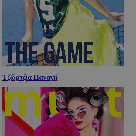
Τζώρτζια Παναγή