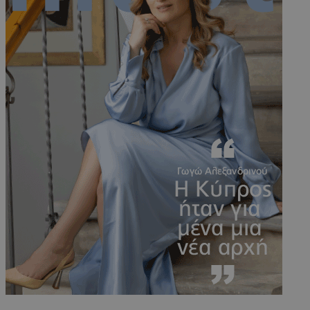
PHPSESSID
συνεδρί
PHP.net
m.must.com.cy