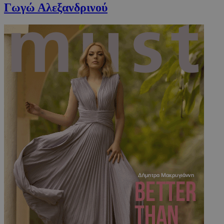
Γωγώ Αλεξανδρινού
VISITOR_PRIVACY_METADATA
5 μήνες 4
YouTube
εβδομάδε
.youtube.com