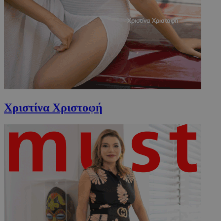
CookieScriptConsent
4 εβδομάδ
CookieScript
2 μέρες
www.must.com.cy
Χριστίνα Χριστοφή
_scc_session
.entelia-
19 λεπτά 5
adserver.com
δευτερόλε
PHPSESSID
συνεδρί
PHP.net