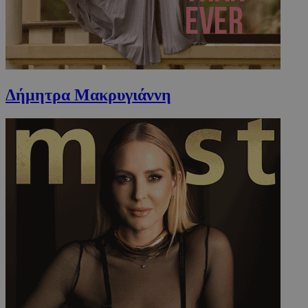
takeOverCookie
www.must.com.cy
1 μέρα
Δήμητρα Μακρυγιάννη
AdSphere-GDPR
delivery.ad-
1 χρόνος
sphere.eu