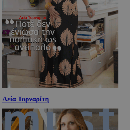
www.must.com.cy
Λεία Τορναρίτη