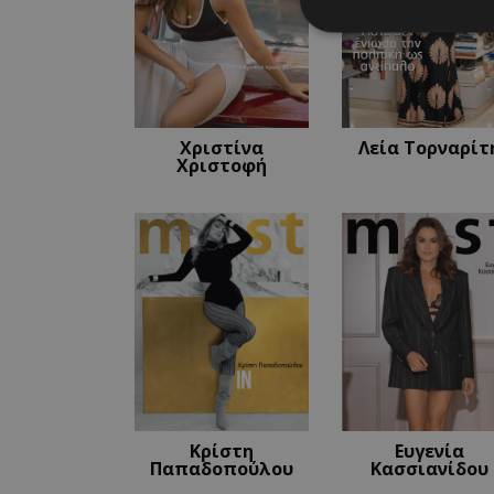
Απολύτω
Τα απολύτως απαραίτ
διαχείριση λογαρια
Χριστίνα
Λεία Τορναρίτ
Χριστοφή
Ονοματεπώνυμο
PinToTopCookie
__cf_bm
__cf_bm
Κρίστη
Ευγενία
Παπαδοπούλου
Κασσιανίδου