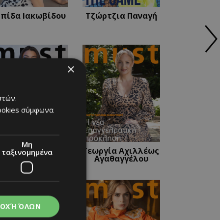
λπίδα Ιακωβίδου
Τζώρτζια Παναγή
×
στών.
cookies σύμφωνα
Μη
leonora La Luna
Γεωργία Αχιλλέως
ταξινομημένα
Αγαθαγγέλου
ΟΧΉ ΌΛΩΝ