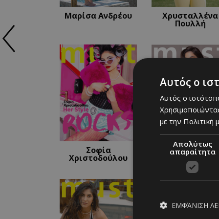
Μαρίσα Ανδρέου
Χρυσταλλένα
Πουλλή
Αυτός ο ισ
Αυτός ο ιστότοπο
Χρησιμοποιώντας
με την Πολιτική μ
Απολύτως
Σοφία
Αντιγόνη
απαραίτητα
Χριστοδούλου
Νεοφύτου
ΕΜΦΆΝΙΣΗ Λ