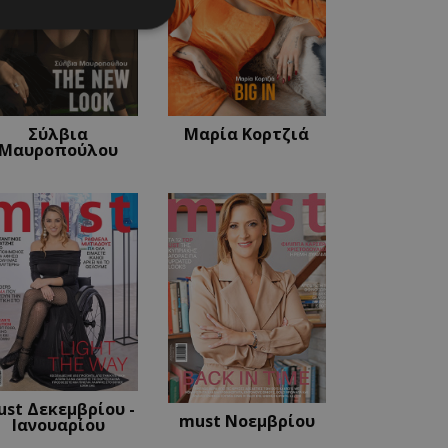
νομημένα
στη και τη
τητα cookies.
Σύλβια
Μαρία Κορτζιά
Μαυροπούλου
apping δηλαδή να
ημέρα στον χρήστη
ιες όπως είναι το
up και push down
ι για τη διάκριση
Αυτό είναι
κειμένου να κάνει
η χρήση του
ι για τη διάκριση
Αυτό είναι
κειμένου να κάνει
st Δεκεμβρίου -
η χρήση του
must Νοεμβρίου
Ιανουαρίου