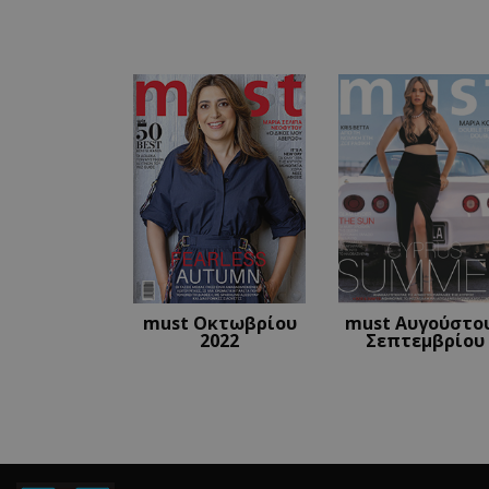
LangCookie
CookieScriptConse
_scc_session
PHPSESSID
must Οκτωβρίου
must Αυγούστου
2022
Σεπτεμβρίου
PHPSESSID