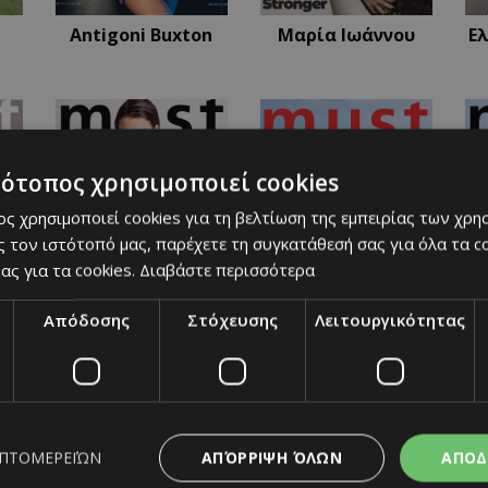
Antigoni Buxton
Μαρία Ιωάννου
Ε
τότοπος χρησιμοποιεί cookies
ς χρησιμοποιεί cookies για τη βελτίωση της εμπειρίας των χρη
 τον ιστότοπό μας, παρέχετε τη συγκατάθεσή σας για όλα τα 
ας για τα cookies.
Διαβάστε περισσότερα
Απόδοσης
Στόχευσης
Λειτουργικότητας
Maria Gojkovic
Καρολίνα
E
Πελενδρίτου
ΑΠΌΡΡΙΨΗ ΌΛΩΝ
ΑΠΟΔ
ΕΠΤΟΜΕΡΕΙΏΝ