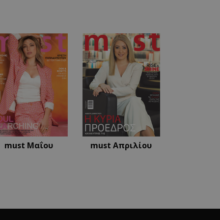
ρίσει την
τη.
ι από την υπηρεσία
αι τις προτιμήσεις
ίναι απαραίτητο το
om να λειτουργεί
ι για να διατηρήσει
από το διακομιστή.
 εφαρμογές που
όκειται για ένα
 που
ρηση μεταβλητών
Συνήθως είναι ένας
ίται, ο τρόπος με
εκριμένος για τον
ιγμα είναι η
δεσης για έναν
must Μαΐου
must Απριλίου
 εφαρμογές που
όκειται για ένα
 που
ρηση μεταβλητών
Συνήθως είναι ένας
ίται, ο τρόπος με
εκριμένος για τον
ιγμα είναι η
δεσης για έναν