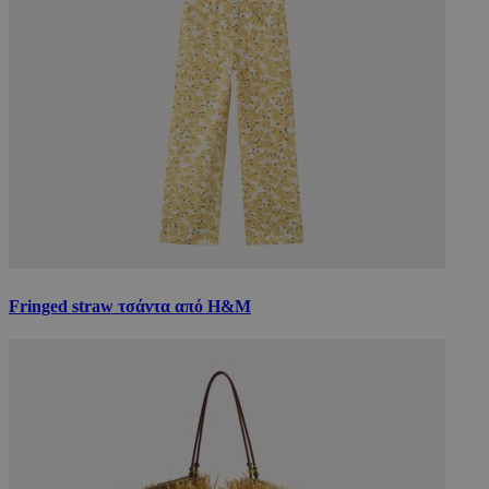
Fringed straw τσάντα από Η&Μ