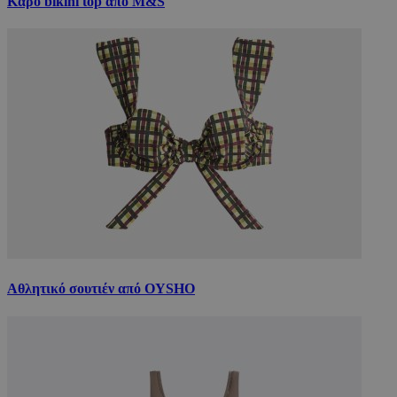
Καρό bikini top από M&S
Αθλητικό σουτιέν από OYSHO