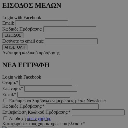
ΕΙΣΟΔΟΣ ΜΕΛΩΝ
Login with Facebook
Email:
Κωδικός Πρόσβασης:
__cf_bm
29 λεπτ
Cloudflare Inc.
δευτερό
.twitter.com
ΕΙΣΟΔΟΣ
Εισάγετε το email σας:
Google Privacy Polic
ΑΠΟΣΤΟΛΗ
Ανάκτηση κωδικού πρόσβασης
ΝΕΑ ΕΓΓΡΑΦΗ
__cf_bm
29 λεπτ
Cloudflare Inc.
δευτερό
.pexels.com
Login with Facebook
Ονομα:*
Επώνυμο:*
Email:*
Επιθυμώ να λαμβάνω ενημερώσεις μέσω Newsletter
LangCookie
www.must.com.cy
1 εβδομ
Κωδικός Πρόσβασης:*
μέρ
Επιβεβαίωση Κωδικού Πρόσβασης:*
Αποδοχή
όρων χρήσης
CookieScriptConsent
4 εβδο
CookieScript
2 μέ
www.must.com.cy
Καταχωρήστε τους χαρακτήρες που βλέπετε*