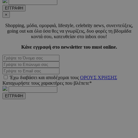
ΕΓΓΡΑΦΗ
×
Shopping, µόδα, οµορφιά, lifestyle, celebrity news, συνεντεύξεις,
_scc_session
.entelia-
19 λεπτ
going out και όλα όσα θες να γνωρίζεις, δυο φορές τη βδοµάδα
adserver.com
δευτερό
κοντά σου, κατευθείαν στο inbox σου!
Κάνε εγγραφή στο newsletter του must online.
PHPSESSID
συνεδ
PHP.net
www.must.com.cy
Έχω διαβάσει και αποδέχοµαι τους
ΟΡΟΥΣ ΧΡΗΣΗΣ
Καταχωρήστε τους χαρακτήρες που βλέπετε*
ΕΓΓΡΑΦΗ
PHPSESSID
συνεδ
PHP.net
m.must.com.cy