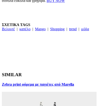
σύνολα εύκολα και γρήγορα.
BUY NOW
ΣΧΕΤΙΚΑ TAGS
Βελουτέ
|
καπέλο
|
Mango
|
Shopping
|
trend
|
μόδα
SIMILAR
Zebra print φόρεμα με παγιέτες από Marella