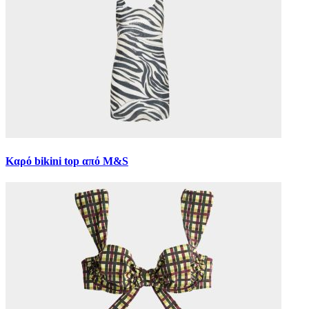
Καρό bikini top από M&S