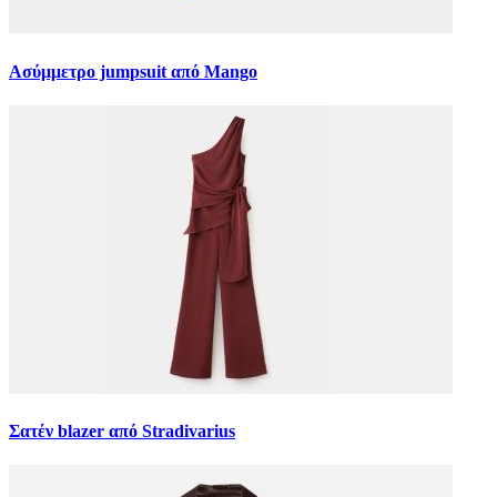
Ασύμμετρο jumpsuit από Mango
Σατέν blazer από Stradivarius