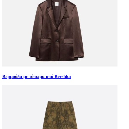
Βερμούδα με τύπωμα από Bershka