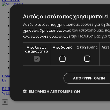
NETWORK:
Αυτός ο ιστότοπος χρησιμοποιεί 
Αυτός ο ιστότοπος χρησιμοποιεί cookies για τη β
χρηστών. Χρησιμοποιώντας τον ιστότοπό μας, πα
όλα τα cookies σύμφωνα με την Πολιτική μας για τ
Απολύτως
Απόδοσης
Στόχευσης
Λει
απαραίτητα
Home
|
Terms & Conditions
|
Privacy Policy
|
About Us
|
Contact
ΑΠΌΡΡΙΨΗ ΌΛΩΝ
Us
BUILT BY BDIGITAL
| ADA CMS |
POWERED BY
ΕΜΦΆΝΙΣΗ ΛΕΠΤΟΜΕΡΕΙΏΝ
WEBSTUDIO
×