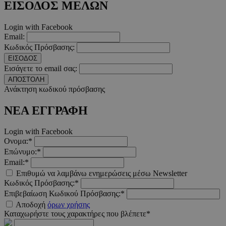
Απολύτως απαραίτητα
Απόδοσης
Στόχευσης
Λ
ΕΙΣΟΔΟΣ ΜΕΛΩΝ
Τα απολύτως απαραίτητα cookies επιτρέπουν βασικές λειτουργ
Login with Facebook
χρήστη και τη διαχείριση λογαριασμού. Ο ιστότοπος δεν μπορε
Email:
απολύτως απαραίτητα cookies.
Κωδικός Πρόσβασης:
Προμηθευτής
/
Ονοματεπώνυμο
Λήξ
ΕΙΣΟΔΟΣ
Πεδίο
Εισάγετε το email σας:
PinToTopCookie
www.must.com.cy
12 ώ
ΑΠΟΣΤΟΛΗ
Ανάκτηση κωδικού πρόσβασης
ΝΕΑ ΕΓΓΡΑΦΗ
Login with Facebook
__cf_bm
29 λεπτ
Cloudflare Inc.
Ονομα:*
δευτερό
.twitter.com
Επώνυμο:*
Email:*
Google Privacy Polic
Επιθυμώ να λαμβάνω ενημερώσεις μέσω Newsletter
Κωδικός Πρόσβασης:*
Επιβεβαίωση Κωδικού Πρόσβασης:*
__cf_bm
29 λεπτ
Cloudflare Inc.
Αποδοχή
όρων χρήσης
δευτερό
.pexels.com
Καταχωρήστε τους χαρακτήρες που βλέπετε*