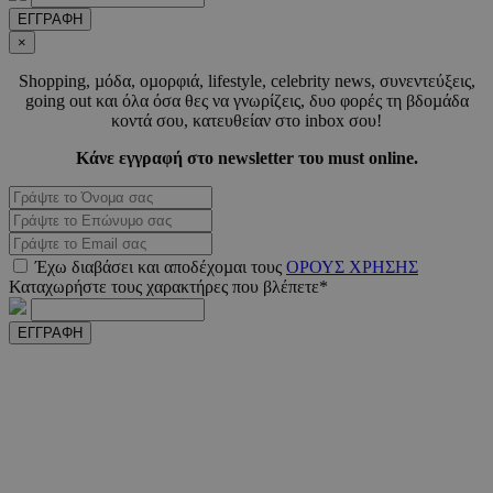
ΕΓΓΡΑΦΗ
×
Shopping, µόδα, οµορφιά, lifestyle, celebrity news, συνεντεύξεις,
LangCookie
www.must.com.cy
1 εβδομ
going out και όλα όσα θες να γνωρίζεις, δυο φορές τη βδοµάδα
μέρ
κοντά σου, κατευθείαν στο inbox σου!
CookieScriptConsent
4 εβδο
CookieScript
Κάνε εγγραφή στο newsletter του must online.
2 μέ
www.must.com.cy
Έχω διαβάσει και αποδέχοµαι τους
ΟΡΟΥΣ ΧΡΗΣΗΣ
Καταχωρήστε τους χαρακτήρες που βλέπετε*
_scc_session
.entelia-
19 λεπτ
adserver.com
δευτερό
ΕΓΓΡΑΦΗ
PHPSESSID
συνεδ
PHP.net
www.must.com.cy