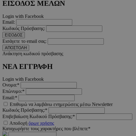
Απολύτως απαραίτητα
Απόδοσης
Στόχευσης
Λ
ΕΙΣΟΔΟΣ ΜΕΛΩΝ
Τα απολύτως απαραίτητα cookies επιτρέπουν βασικές λειτουργ
Login with Facebook
χρήστη και τη διαχείριση λογαριασμού. Ο ιστότοπος δεν μπορε
Email:
απολύτως απαραίτητα cookies.
Κωδικός Πρόσβασης:
Προμηθευτής
/
Ονοματεπώνυμο
Λήξ
ΕΙΣΟΔΟΣ
Πεδίο
Εισάγετε το email σας:
PinToTopCookie
www.must.com.cy
12 ώ
ΑΠΟΣΤΟΛΗ
Ανάκτηση κωδικού πρόσβασης
ΝΕΑ ΕΓΓΡΑΦΗ
Login with Facebook
__cf_bm
29 λεπτ
Cloudflare Inc.
Ονομα:*
δευτερό
.twitter.com
Επώνυμο:*
Email:*
Google Privacy Polic
Επιθυμώ να λαμβάνω ενημερώσεις μέσω Newsletter
Κωδικός Πρόσβασης:*
Επιβεβαίωση Κωδικού Πρόσβασης:*
__cf_bm
29 λεπτ
Cloudflare Inc.
Αποδοχή
όρων χρήσης
δευτερό
.pexels.com
Καταχωρήστε τους χαρακτήρες που βλέπετε*