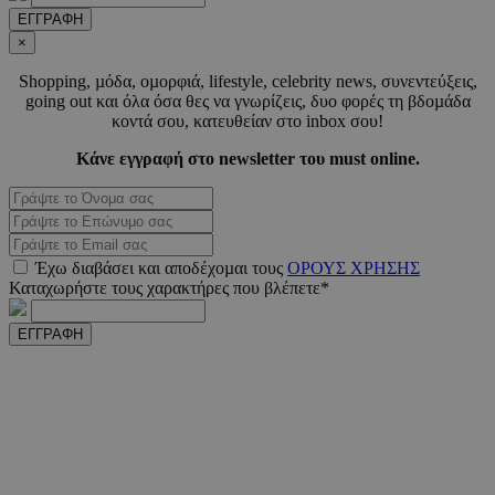
ΕΓΓΡΑΦΗ
×
Shopping, µόδα, οµορφιά, lifestyle, celebrity news, συνεντεύξεις,
LangCookie
www.must.com.cy
1 εβδομ
going out και όλα όσα θες να γνωρίζεις, δυο φορές τη βδοµάδα
μέρ
κοντά σου, κατευθείαν στο inbox σου!
CookieScriptConsent
4 εβδο
CookieScript
Κάνε εγγραφή στο newsletter του must online.
2 μέ
www.must.com.cy
Έχω διαβάσει και αποδέχοµαι τους
ΟΡΟΥΣ ΧΡΗΣΗΣ
Καταχωρήστε τους χαρακτήρες που βλέπετε*
_scc_session
.entelia-
19 λεπτ
adserver.com
δευτερό
ΕΓΓΡΑΦΗ
PHPSESSID
συνεδ
PHP.net
www.must.com.cy