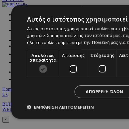
NETWORK:
Αυτός ο ιστότοπος χρησιμοποιεί 
Αυτός ο ιστότοπος χρησιμοποιεί cookies για τη β
χρηστών. Χρησιμοποιώντας τον ιστότοπό μας, πα
όλα τα cookies σύμφωνα με την Πολιτική μας για τ
Απολύτως
Απόδοσης
Στόχευσης
Λει
απαραίτητα
Home
|
Terms & Conditions
|
Privacy Policy
|
About Us
|
Contact
ΑΠΌΡΡΙΨΗ ΌΛΩΝ
Us
BUILT BY BDIGITAL
| ADA CMS |
POWERED BY
ΕΜΦΆΝΙΣΗ ΛΕΠΤΟΜΕΡΕΙΏΝ
WEBSTUDIO
×