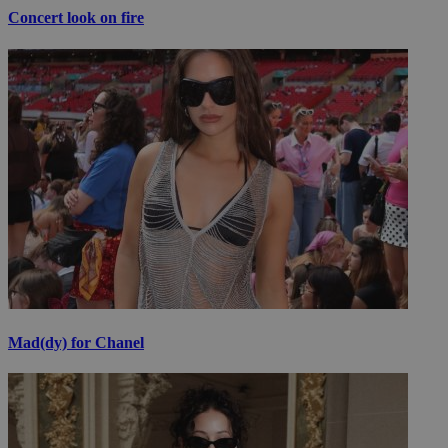
Concert look on fire
Mad(dy) for Chanel