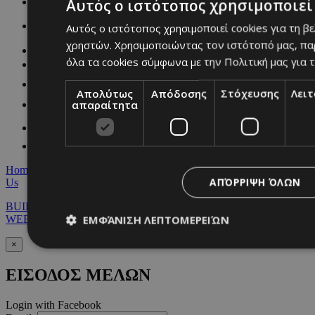
Αυτός ο ιστότοπος χρησιμοποιεί 
Αυτός ο ιστότοπος χρησιμοποιεί cookies για τη β
χρηστών. Χρησιμοποιώντας τον ιστότοπό μας, πα
όλα τα cookies σύμφωνα με την Πολιτική μας για τ
Απολύτως
Απόδοσης
Στόχευσης
Λει
απαραίτητα
Home
|
Terms & Conditions
|
Privacy Policy
|
About Us
|
Contact
ΑΠΌΡΡΙΨΗ ΌΛΩΝ
Us
BUILT BY BDIGITAL
| ADA CMS |
POWERED BY
ΕΜΦΆΝΙΣΗ ΛΕΠΤΟΜΕΡΕΙΏΝ
WEBSTUDIO
×
ΕΙΣΟΔΟΣ ΜΕΛΩΝ
Απολύτως απαραίτητα
Απόδοσης
Στόχευσης
Λ
Τα απολύτως απαραίτητα cookies επιτρέπουν βασικές λειτουργ
Login with Facebook
χρήστη και τη διαχείριση λογαριασμού. Ο ιστότοπος δεν μπορε