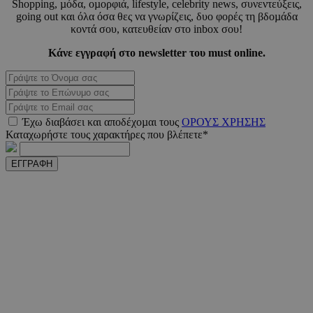
Shopping, µόδα, οµορφιά, lifestyle, celebrity news, συνεντεύξεις,
LangCookie
www.must.com.cy
1 εβδομ
going out και όλα όσα θες να γνωρίζεις, δυο φορές τη βδοµάδα
μέρ
κοντά σου, κατευθείαν στο inbox σου!
Κάνε εγγραφή στο newsletter του must online.
CookieScriptConsent
4 εβδο
CookieScript
2 μέ
www.must.com.cy
Έχω διαβάσει και αποδέχοµαι τους
ΟΡΟΥΣ ΧΡΗΣΗΣ
Καταχωρήστε τους χαρακτήρες που βλέπετε*
_scc_session
.entelia-
19 λεπτ
adserver.com
δευτερό
ΕΓΓΡΑΦΗ
PHPSESSID
συνεδ
PHP.net
www.must.com.cy