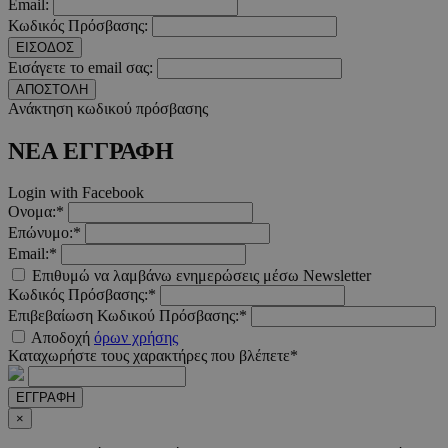
Email:
απολύτως απαραίτητα cookies.
Κωδικός Πρόσβασης:
Προμηθευτής
/
ΕΙΣΟΔΟΣ
Ονοματεπώνυμο
Λήξ
Πεδίο
Εισάγετε το email σας:
ΑΠΟΣΤΟΛΗ
PinToTopCookie
www.must.com.cy
12 ώ
Ανάκτηση κωδικού πρόσβασης
ΝΕΑ ΕΓΓΡΑΦΗ
Login with Facebook
Ονομα:*
__cf_bm
29 λεπτ
Cloudflare Inc.
δευτερό
.twitter.com
Επώνυμο:*
Email:*
Google Privacy Polic
Επιθυμώ να λαμβάνω ενημερώσεις μέσω Newsletter
Κωδικός Πρόσβασης:*
Επιβεβαίωση Κωδικού Πρόσβασης:*
Αποδοχή
όρων χρήσης
__cf_bm
29 λεπτ
Cloudflare Inc.
Καταχωρήστε τους χαρακτήρες που βλέπετε*
δευτερό
.pexels.com
ΕΓΓΡΑΦΗ
×