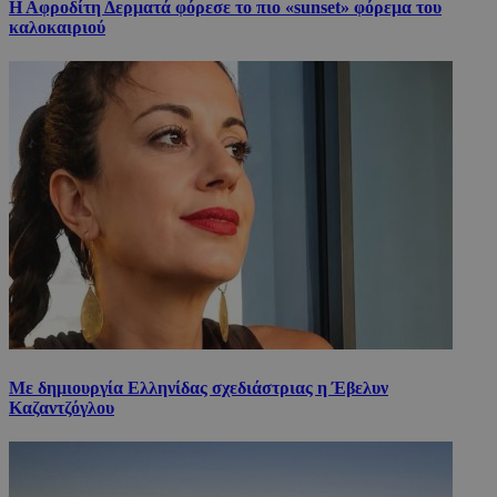
Η Αφροδίτη Δερματά φόρεσε το πιο «sunset» φόρεμα του
καλοκαιριού
Με δημιουργία Ελληνίδας σχεδιάστριας η Έβελυν
Καζαντζόγλου