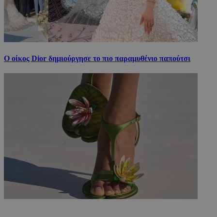
Ο οίκος Dior δημιούργησε το πιο παραμυθένιο παπούτσι