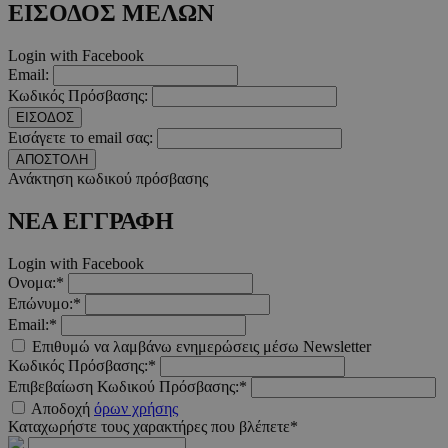
Πεδίο
ΕΙΣΟΔΟΣ ΜΕΛΩΝ
PinToTopCookie
www.must.com.cy
12 ώ
Login with Facebook
Email:
Κωδικός Πρόσβασης:
ΕΙΣΟΔΟΣ
Εισάγετε το email σας:
__cf_bm
29 λεπτ
Cloudflare Inc.
ΑΠΟΣΤΟΛΗ
δευτερό
.twitter.com
Ανάκτηση κωδικού πρόσβασης
ΝΕΑ ΕΓΓΡΑΦΗ
Google Privacy Polic
Login with Facebook
Ονομα:*
__cf_bm
29 λεπτ
Cloudflare Inc.
δευτερό
.pexels.com
Επώνυμο:*
Email:*
Επιθυμώ να λαμβάνω ενημερώσεις μέσω Newsletter
Κωδικός Πρόσβασης:*
Επιβεβαίωση Κωδικού Πρόσβασης:*
Αποδοχή
όρων χρήσης
LangCookie
www.must.com.cy
1 εβδομ
Καταχωρήστε τους χαρακτήρες που βλέπετε*
μέρ