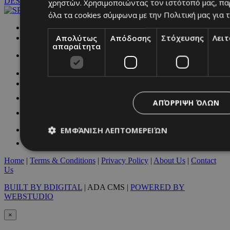
DESKTOP
χρηστών. Χρησιμοποιώντας τον ιστότοπό μας, πα
όλα τα cookies σύμφωνα με την Πολιτική μας για τ
NETWORK:
Απολύτως
Απόδοσης
Στόχευσης
Λει
απαραίτητα
ΑΠΌΡΡΙΨΗ ΌΛΩΝ
ΕΜΦΆΝΙΣΗ ΛΕΠΤΟΜΕΡΕΙΏΝ
Home
|
Terms & Conditions
|
Privacy Policy
|
About Us
|
Contact
Us
Απολύτως απαραίτητα
Απόδοσης
Στόχευσης
Λ
BUILT BY BDIGITAL
| ADA CMS |
POWERED BY
Τα απολύτως απαραίτητα cookies επιτρέπουν βασικές λειτουργ
WEBSTUDIO
χρήστη και τη διαχείριση λογαριασμού. Ο ιστότοπος δεν μπορε
απολύτως απαραίτητα cookies.
×
Προμηθευτής
/
Ονοματεπώνυμο
Λήξ