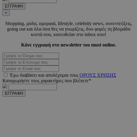
ΕΓΓΡΑΦΗ
CookieScriptConsent
4 εβδο
CookieScript
2 μέ
www.must.com.cy
×
Shopping, µόδα, οµορφιά, lifestyle, celebrity news, συνεντεύξεις,
going out και όλα όσα θες να γνωρίζεις, δυο φορές τη βδοµάδα
κοντά σου, κατευθείαν στο inbox σου!
Κάνε εγγραφή στο newsletter του must online.
_scc_session
.entelia-
19 λεπτ
adserver.com
δευτερό
PHPSESSID
συνεδ
PHP.net
Έχω διαβάσει και αποδέχοµαι τους
ΟΡΟΥΣ ΧΡΗΣΗΣ
www.must.com.cy
Καταχωρήστε τους χαρακτήρες που βλέπετε*
ΕΓΓΡΑΦΗ