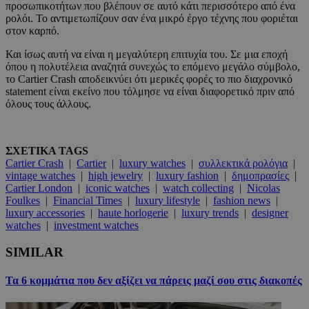
προσωπικοτήτων που βλέπουν σε αυτό κάτι περισσότερο από ένα
ρολόι. Το αντιμετωπίζουν σαν ένα μικρό έργο τέχνης που φοριέται
στον καρπό.
Και ίσως αυτή να είναι η μεγαλύτερη επιτυχία του. Σε μια εποχή
όπου η πολυτέλεια αναζητά συνεχώς το επόμενο μεγάλο σύμβολο,
το Cartier Crash αποδεικνύει ότι μερικές φορές το πιο διαχρονικό
statement είναι εκείνο που τόλμησε να είναι διαφορετικό πριν από
όλους τους άλλους.
ΣΧΕΤΙΚΑ TAGS
Cartier Crash
|
Cartier
|
luxury watches
|
συλλεκτικά ρολόγια
|
vintage watches
|
high jewelry
|
luxury fashion
|
δημοπρασίες
|
Cartier London
|
iconic watches
|
watch collecting
|
Nicolas
Foulkes
|
Financial Times
|
luxury lifestyle
|
fashion news
|
luxury accessories
|
haute horlogerie
|
luxury trends
|
designer
watches
|
investment watches
SIMILAR
Τα 6 κομμάτια που δεν αξίζει να πάρεις μαζί σου στις διακοπές