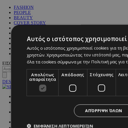
FASHION
PEOPLE
BEAUTY
COVER STORY
CULTURE
BLOGS
Αυτός ο ιστότοπος χρησιμοποιεί 
MAGAZINE
WKND BY MUST
Αυτός ο ιστότοπος χρησιμοποιεί cookies για τη β
ASTROLOGY
ΓΕΝΙΚΕΣ ΠΛΗΡΟΦΟΡΙΕΣ
χρηστών. Χρησιμοποιώντας τον ιστότοπό μας, πα
όλα τα cookies σύμφωνα με την Πολιτική μας για τ
ΕΙΣΟΔΟΣ
Απολύτως
Απόδοσης
Στόχευσης
Λει
απαραίτητα
DESKTOP
NETWORK:
ΑΠΌΡΡΙΨΗ ΌΛΩΝ
ΕΜΦΆΝΙΣΗ ΛΕΠΤΟΜΕΡΕΙΏΝ