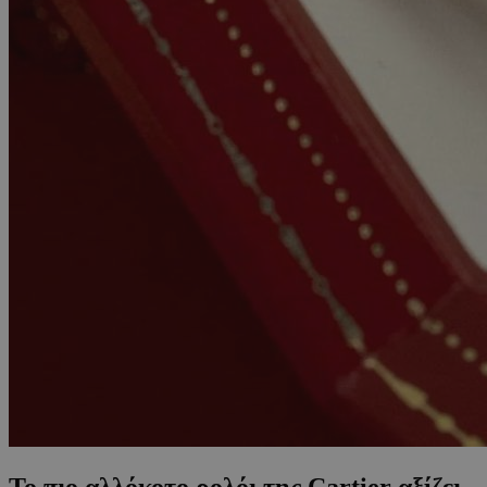
Το πιο αλλόκοτο ρολόι της Cartier αξίζει