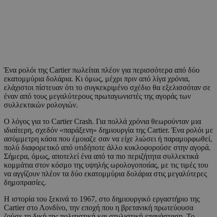
Ένα ρολόι της Cartier πωλείται πλέον για περισσότερα από δύο
εκατομμύρια δολάρια. Κι όμως, μέχρι πριν από λίγα χρόνια,
ελάχιστοι πίστευαν ότι το συγκεκριμένο σχέδιο θα εξελισσόταν σε
έναν από τους μεγαλύτερους πρωταγωνιστές της αγοράς των
συλλεκτικών ρολογιών.
Ο λόγος για το Cartier Crash. Για πολλά χρόνια θεωρούνταν μια
ιδιαίτερη, σχεδόν «παράξενη» δημιουργία της Cartier. Ένα ρολόι με
ασύμμετρη κάσα που έμοιαζε σαν να είχε λιώσει ή παραμορφωθεί,
πολύ διαφορετικό από οτιδήποτε άλλο κυκλοφορούσε στην αγορά.
Σήμερα, όμως, αποτελεί ένα από τα πιο περιζήτητα συλλεκτικά
κομμάτια στον κόσμο της υψηλής ωρολογοποιίας, με τις τιμές του
να αγγίζουν πλέον τα δύο εκατομμύρια δολάρια στις μεγαλύτερες
δημοπρασίες.
Η ιστορία του ξεκινά το 1967, στο δημιουργικό εργαστήριο της
Cartier στο Λονδίνο, την εποχή που η βρετανική πρωτεύουσα
ζούσε τη δική της πολιτιστική και στυλιστική επανάσταση. Το