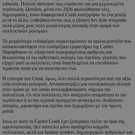
ειδικούς. Πολλοί πίστεψαν πως επρόκειτο για μια μεμονωμένη
περίπτωση. Ωστόσο, μέσα στο 2026 ακολούθησαν νέες
δημοπρασίες, όπου διαφορετικά Crash κατέρριψαν το ένα ρεκόρ
μετά το άλλο, επιβεβαιώνοντας πως η ζήτηση δεν ήταν στιγμιαία
αλλά μέρος μιας πολύ μεγαλύτερης αλλαγής στην αγορά των
συλλεκτικών ρολογιών.
Το μεγαλύτερο ενδιαφέρον συγκεντρώνουν τα πρώτα μοντέλα που
κατασκευάστηκαν στο λονδρέζικο εργαστήριο της Cartier.
Παράχθηκαν σε εξαιρετικά περιορισμένους αριθμούς και
θεωρούνται οι πιο αυθεντικές εκδοχές του σχεδίου, γεγονός που
εξηγεί γιατί οι συλλέκτες είναι διατεθειμένοι να επενδύσουν
τεράστια ποσά για να αποκτήσουν ένα.
Η επιτυχία του Crash, όμως, λέει πολλά περισσότερα από την αξία
ενός σπάνιου ρολογιού. Αντικατοπτρίζει μια συνολικότερη αλλαγή
στον τρόπο με τον οποίο αντιλαμβανόμαστε σήμερα την
πολυτέλεια. Οι νέοι συλλέκτες δεν αναζητούν απαραίτητα το πιο
περίπλοκο ή το πιο τεχνικά προηγμένο αντικείμενο. Αναζητούν
ιστορίες, χαρακτήρα και σχέδια που ξεχωρίζουν με την πρώτη
ματιά.
Ίσως γι' αυτό το Cartier Crash έχει ξεπεράσει πλέον τα όρια της
ωρολογοποιίας. Δεν αποτελεί μόνο αγαπημένο κομμάτι
συλλεκτών, αλλά και fashion insiders, δημιουργικών ανθρώπων και