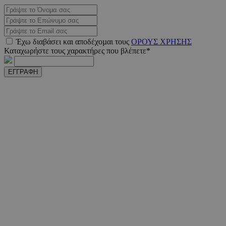
Έχω διαβάσει και αποδέχοµαι τους
ΟΡΟΥΣ ΧΡΗΣΗΣ
Καταχωρήστε τους χαρακτήρες που βλέπετε*
ΕΓΓΡΑΦΗ
PHPSESSID
συνεδ
PHP.net
m.must.com.cy
VISITOR_PRIVACY_METADATA
5 μήνε
YouTube
εβδομ
.youtube.com