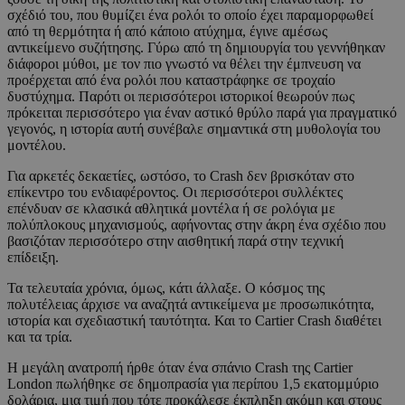
σχέδιό του, που θυμίζει ένα ρολόι το οποίο έχει παραμορφωθεί
από τη θερμότητα ή από κάποιο ατύχημα, έγινε αμέσως
αντικείμενο συζήτησης. Γύρω από τη δημιουργία του γεννήθηκαν
διάφοροι μύθοι, με τον πιο γνωστό να θέλει την έμπνευση να
προέρχεται από ένα ρολόι που καταστράφηκε σε τροχαίο
δυστύχημα. Παρότι οι περισσότεροι ιστορικοί θεωρούν πως
πρόκειται περισσότερο για έναν αστικό θρύλο παρά για πραγματικό
γεγονός, η ιστορία αυτή συνέβαλε σημαντικά στη μυθολογία του
μοντέλου.
Για αρκετές δεκαετίες, ωστόσο, το Crash δεν βρισκόταν στο
επίκεντρο του ενδιαφέροντος. Οι περισσότεροι συλλέκτες
επένδυαν σε κλασικά αθλητικά μοντέλα ή σε ρολόγια με
πολύπλοκους μηχανισμούς, αφήνοντας στην άκρη ένα σχέδιο που
βασιζόταν περισσότερο στην αισθητική παρά στην τεχνική
επίδειξη.
Τα τελευταία χρόνια, όμως, κάτι άλλαξε. Ο κόσμος της
πολυτέλειας άρχισε να αναζητά αντικείμενα με προσωπικότητα,
ιστορία και σχεδιαστική ταυτότητα. Και το Cartier Crash διαθέτει
και τα τρία.
Η μεγάλη ανατροπή ήρθε όταν ένα σπάνιο Crash της Cartier
London πωλήθηκε σε δημοπρασία για περίπου 1,5 εκατομμύριο
δολάρια, μια τιμή που τότε προκάλεσε έκπληξη ακόμη και στους