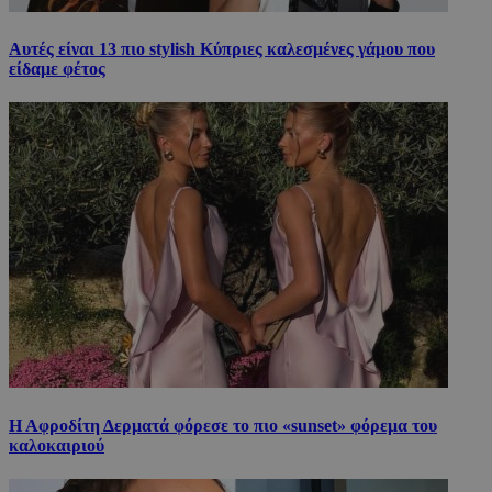
Αυτές είναι 13 πιο stylish Κύπριες καλεσμένες γάμου που
είδαμε φέτος
Η Αφροδίτη Δερματά φόρεσε το πιο «sunset» φόρεμα του
καλοκαιριού