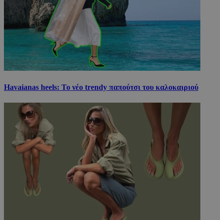
Havaianas heels: Το νέο trendy παπούτσι του καλοκαιριού