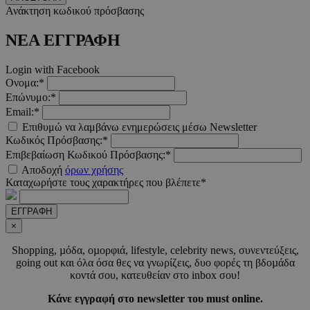
Ανάκτηση κωδικού πρόσβασης
__cf_bm
29 λεπτ
Cloudflare Inc.
δευτερό
.pexels.com
ΝΕΑ ΕΓΓΡΑΦΗ
Login with Facebook
Ονομα:*
Επώνυμο:*
LangCookie
www.must.com.cy
1 εβδομ
Email:*
μέρ
Επιθυμώ να λαμβάνω ενημερώσεις μέσω Newsletter
Κωδικός Πρόσβασης:*
CookieScriptConsent
4 εβδο
CookieScript
2 μέ
Επιβεβαίωση Κωδικού Πρόσβασης:*
www.must.com.cy
Αποδοχή
όρων χρήσης
Καταχωρήστε τους χαρακτήρες που βλέπετε*
ΕΓΓΡΑΦΗ
×
_scc_session
.entelia-
19 λεπτ
adserver.com
δευτερό
Shopping, µόδα, οµορφιά, lifestyle, celebrity news, συνεντεύξεις,
going out και όλα όσα θες να γνωρίζεις, δυο φορές τη βδοµάδα
κοντά σου, κατευθείαν στο inbox σου!
PHPSESSID
συνεδ
PHP.net
Κάνε εγγραφή στο newsletter του must online.
www.must.com.cy