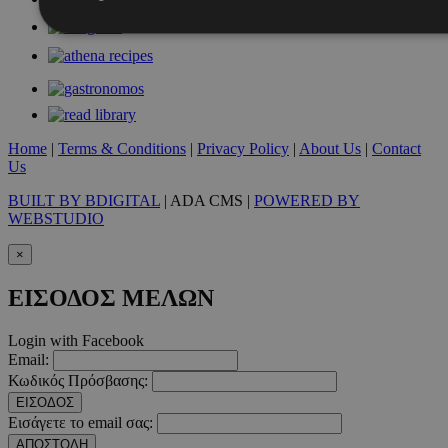
Απολύτως απαραίτητα
Απόδοσης
Στόχευσης
Λ
Τα απολύτως απαραίτητα cookies επιτρέπουν βασικές λειτουργ
χρήστη και τη διαχείριση λογαριασμού. Ο ιστότοπος δεν μπορε
απολύτως απαραίτητα cookies.
Home
|
Terms & Conditions
|
Privacy Policy
|
About Us
|
Contact
Us
Προμηθευτής
/
Ονοματεπώνυμο
Λήξ
Πεδίο
BUILT BY BDIGITAL
| ADA CMS |
POWERED BY
PinToTopCookie
www.must.com.cy
12 ώ
WEBSTUDIO
×
ΕΙΣΟΔΟΣ ΜΕΛΩΝ
Login with Facebook
__cf_bm
29 λεπτ
Cloudflare Inc.
δευτερό
Email:
.twitter.com
Κωδικός Πρόσβασης:
Google Privacy Polic
ΕΙΣΟΔΟΣ
Εισάγετε το email σας:
ΑΠΟΣΤΟΛΗ