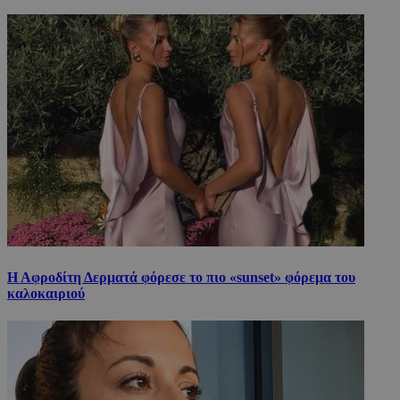
Η Αφροδίτη Δερματά φόρεσε το πιο «sunset» φόρεμα του
καλοκαιριού