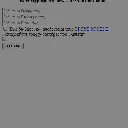
Κάνε εγγραφή στο newsletter του must online.
PHPSESSID
συνεδ
PHP.net
www.must.com.cy
Έχω διαβάσει και αποδέχοµαι τους
ΟΡΟΥΣ ΧΡΗΣΗΣ
Καταχωρήστε τους χαρακτήρες που βλέπετε*
ΕΓΓΡΑΦΗ
PHPSESSID
συνεδ
PHP.net
m.must.com.cy