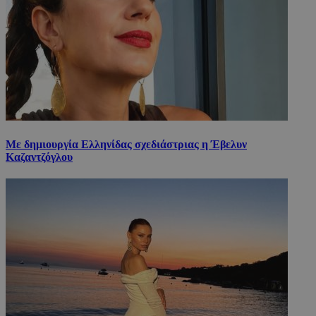
Με δημιουργία Ελληνίδας σχεδιάστριας η Έβελυν
Καζαντζόγλου