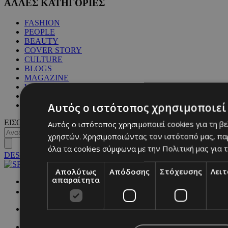
ΑΛΛΕΣ ΚΑΤΗΓΟΡΙΕΣ
FASHION
PEOPLE
BEAUTY
COVER STORY
CULTURE
BLOGS
MAGAZINE
WKND BY MUST
ASTROLOGY
Αυτός ο ιστότοπος χρησιμοποιεί 
ΓΕΝΙΚΕΣ ΠΛΗΡΟΦΟΡΙΕΣ
ΕΙΣΟΔΟΣ
Αυτός ο ιστότοπος χρησιμοποιεί cookies για τη β
χρηστών. Χρησιμοποιώντας τον ιστότοπό μας, πα
όλα τα cookies σύμφωνα με την Πολιτική μας για τ
DESKTOP
Απολύτως
Απόδοσης
Στόχευσης
Λει
απαραίτητα
NETWORK: