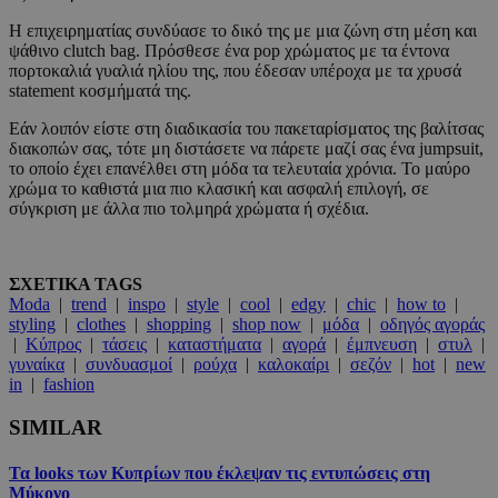
Η επιχειρηματίας συνδύασε το δικό της με μια ζώνη στη μέση και
ψάθινο clutch bag. Πρόσθεσε ένα pop χρώματος με τα έντονα
πορτοκαλιά γυαλιά ηλίου της, που έδεσαν υπέροχα με τα χρυσά
statement κοσμήματά της.
Εάν λοιπόν είστε στη διαδικασία του πακεταρίσματος της βαλίτσας
διακοπών σας, τότε μη διστάσετε να πάρετε μαζί σας ένα jumpsuit,
το οποίο έχει επανέλθει στη μόδα τα τελευταία χρόνια. Το μαύρο
χρώμα το καθιστά μια πιο κλασική και ασφαλή επιλογή, σε
σύγκριση με άλλα πιο τολμηρά χρώματα ή σχέδια.
ΣΧΕΤΙΚΑ TAGS
Moda
|
trend
|
inspo
|
style
|
cool
|
edgy
|
chic
|
how to
|
styling
|
clothes
|
shopping
|
shop now
|
μόδα
|
οδηγός αγοράς
|
Κύπρος
|
τάσεις
|
καταστήματα
|
αγορά
|
έμπνευση
|
στυλ
|
γυναίκα
|
συνδυασμοί
|
ρούχα
|
καλοκαίρι
|
σεζόν
|
hot
|
new
in
|
fashion
SIMILAR
Τα looks των Κυπρίων που έκλεψαν τις εντυπώσεις στη
Μύκονο