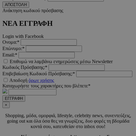
ΑΠΟΣΤΟΛΗ
Google Privacy Polic
Ανάκτηση κωδικού πρόσβασης
ΝΕΑ ΕΓΓΡΑΦΗ
__cf_bm
29 λεπτ
Cloudflare Inc.
δευτερό
.pexels.com
Login with Facebook
Ονομα:*
Επώνυμο:*
Email:*
Επιθυμώ να λαμβάνω ενημερώσεις μέσω Newsletter
Κωδικός Πρόσβασης:*
LangCookie
www.must.com.cy
1 εβδομ
μέρ
Επιβεβαίωση Κωδικού Πρόσβασης:*
Αποδοχή
όρων χρήσης
Καταχωρήστε τους χαρακτήρες που βλέπετε*
CookieScriptConsent
4 εβδο
CookieScript
2 μέ
www.must.com.cy
ΕΓΓΡΑΦΗ
×
Shopping, µόδα, οµορφιά, lifestyle, celebrity news, συνεντεύξεις,
going out και όλα όσα θες να γνωρίζεις, δυο φορές τη βδοµάδα
_scc_session
.entelia-
19 λεπτ
κοντά σου, κατευθείαν στο inbox σου!
adserver.com
δευτερό