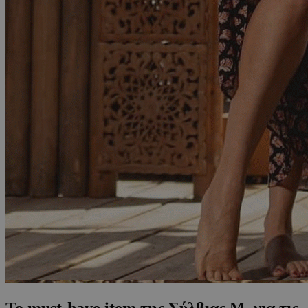
Το must-have item της Σύλβιας Μ. για τις