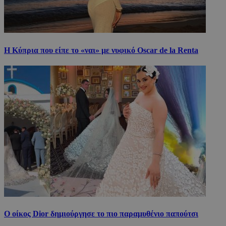
Η Κύπρια που είπε το «ναι» με νυφικό Oscar de la Renta
Ο οίκος Dior δημιούργησε το πιο παραμυθένιο παπούτσι