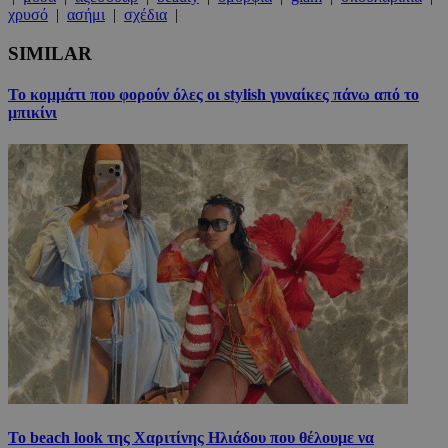
χρυσό
|
ασήμι
|
σχέδια
|
SIMILAR
Το κομμάτι που φορούν όλες οι stylish γυναίκες πάνω από το
μπικίνι
Το beach look της Χαριτίνης Ηλιάδου που θέλουμε να