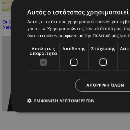
Αυτός ο ιστότοπος χρησιμοποιεί 
Αυτός ο ιστότοπος χρησιμοποιεί cookies για τη β
Οι 3 Κύπριες που μοιάζουν να βγήκαν από την «Οδύσσεια» του
Nolan
χρηστών. Χρησιμοποιώντας τον ιστότοπό μας, πα
όλα τα cookies σύμφωνα με την Πολιτική μας για τ
Απολύτως
Απόδοσης
Στόχευσης
Λει
απαραίτητα
ΑΠΌΡΡΙΨΗ ΌΛΩΝ
ΕΜΦΆΝΙΣΗ ΛΕΠΤΟΜΕΡΕΙΏΝ
Απολύτως απαραίτητα
Απόδοσης
Στόχευσης
Λ