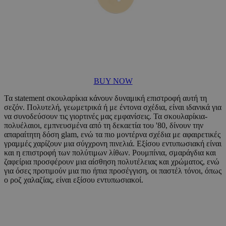
BUY NOW
Τα statement σκουλαρίκια κάνουν δυναμική επιστροφή αυτή τη
σεζόν. Πολυτελή, γεωμετρικά ή με έντονα σχέδια, είναι ιδανικά για
να συνοδεύσουν τις γιορτινές μας εμφανίσεις. Τα σκουλαρίκια-
πολυέλαιοι, εμπνευσμένα από τη δεκαετία του '80, δίνουν την
απαραίτητη δόση glam, ενώ τα πιο μοντέρνα σχέδια με αφαιρετικές
γραμμές χαρίζουν μια σύγχρονη πινελιά. Εξίσου εντυπωσιακή είναι
και η επιστροφή των πολύτιμων λίθων. Ρουμπίνια, σμαράγδια και
ζαφείρια προσφέρουν μια αίσθηση πολυτέλειας και χρώματος, ενώ
για όσες προτιμούν μια πιο ήπια προσέγγιση, οι παστέλ τόνοι, όπως
ο ροζ χαλαζίας, είναι εξίσου εντυπωσιακοί.