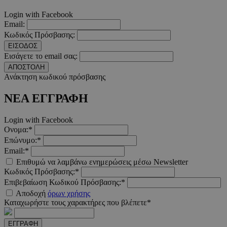
Login with Facebook
Email:
Κωδικός Πρόσβασης:
ΕΙΣΟΔΟΣ
PHPSESSID
συνεδ
PHP.net
Εισάγετε το email σας:
m.must.com.cy
ΑΠΟΣΤΟΛΗ
Ανάκτηση κωδικού πρόσβασης
ΝΕΑ ΕΓΓΡΑΦΗ
Login with Facebook
Ονομα:*
Επώνυμο:*
Email:*
Επιθυμώ να λαμβάνω ενημερώσεις μέσω Newsletter
VISITOR_PRIVACY_METADATA
5 μήνε
YouTube
Κωδικός Πρόσβασης:*
εβδομ
.youtube.com
Επιβεβαίωση Κωδικού Πρόσβασης:*
Αποδοχή
όρων χρήσης
Καταχωρήστε τους χαρακτήρες που βλέπετε*
ΕΓΓΡΑΦΗ