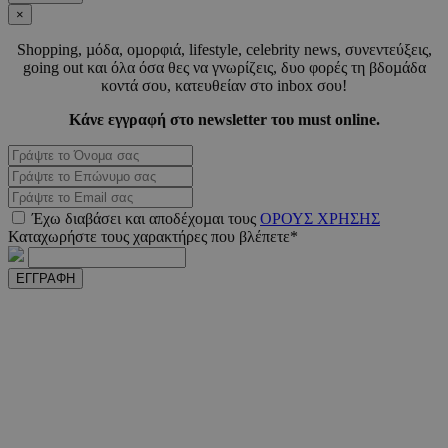
×
Shopping, µόδα, οµορφιά, lifestyle, celebrity news, συνεντεύξεις,
going out και όλα όσα θες να γνωρίζεις, δυο φορές τη βδοµάδα
κοντά σου, κατευθείαν στο inbox σου!
takeOverCookie
www.must.com.cy
1 μέ
Κάνε εγγραφή στο newsletter του must online.
Έχω διαβάσει και αποδέχοµαι τους
AdSphere-GDPR
ΟΡΟΥΣ ΧΡΗΣΗΣ
delivery.ad-
1 χρό
sphere.eu
Καταχωρήστε τους χαρακτήρες που βλέπετε*
ΕΓΓΡΑΦΗ
Ονοματεπώνυμο
Προμηθευτής
Προμηθευτής
/
Πεδίο
Ονοματεπώνυμο
Λήξη
Περιγ
Προμηθευτής
/
Πεδίο
/
Ονοματεπώνυμο
Λήξη
Περιγ
__Secure-ROLLOUT_TOKEN
.youtube.com
Πεδίο
Προμηθευτής
Ονοματεπώνυμο
Λήξη
Περιγρ
__cf_bm
29 λεπτά 55
Αυτό τ
Cloudflare
/
Πεδίο