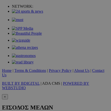
NETWORK:
LangCookie
www.must.com.cy
1 εβδομ
μέρ
CookieScriptConsent
4 εβδο
CookieScript
2 μέ
www.must.com.cy
_scc_session
.entelia-
19 λεπτ
adserver.com
δευτερό
Home
|
Terms & Conditions
|
Privacy Policy
|
About Us
|
Contact
Us
PHPSESSID
συνεδ
PHP.net
BUILT BY BDIGITAL
| ADA CMS |
POWERED BY
www.must.com.cy
WEBSTUDIO
×
ΕΙΣΟΔΟΣ ΜΕΛΩΝ