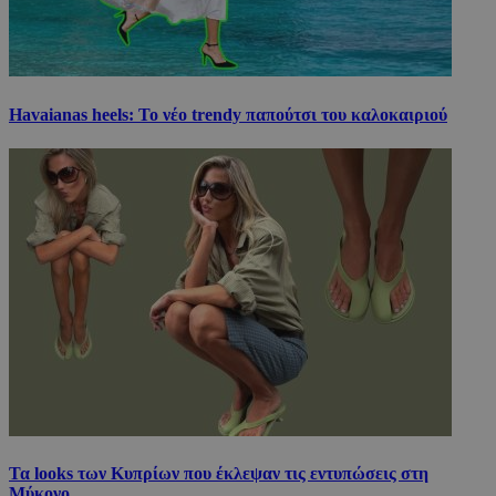
Havaianas heels: Το νέο trendy παπούτσι του καλοκαιριού
Τα looks των Κυπρίων που έκλεψαν τις εντυπώσεις στη
Μύκονο