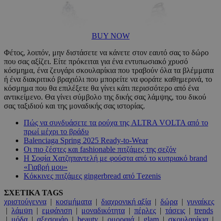
BUY NOW
Φέτος, λοιπόν, μην διστάσετε να κάνετε στον εαυτό σας το δώρο
που σας αξίζει. Είτε πρόκειται για ένα εντυπωσιακό χρυσό
κόσμημα, ένα ζευγάρι σκουλαρίκια που τραβούν όλα τα βλέμματα
ή ένα διακριτικό βραχιόλι που μπορείτε να φοράτε καθημερινά, το
κόσμημα που θα επιλέξετε θα γίνει κάτι περισσότερο από ένα
αντικείμενο. Θα γίνει σύμβολο της δικής σας λάμψης, του δικού
σας ταξιδιού και της μοναδικής σας ιστορίας.
Πώς να συνδυάσετε τα ρούχα της ALTRA VOLTA από το
πρωί μέχρι το βράδυ
Balenciaga Spring 2025 Ready-to-Wear
Οι πιο ζέστες και fashionable πιτζάμες της σεζόν
Η Σοφία Χατζηπαντελή με φούστα από το κυπριακό brand
«Γιαβρή μου»
Κόκκινες πιτζάμες gingerbread από Τezenis
ΣΧΕΤΙΚΑ TAGS
χριστούγεννα
|
κοσμήματα
|
διαχρονική αξία
|
δώρα
|
γυναίκες
|
λάμψη
|
εμφάνιση
|
μοναδικότητα
|
πέρλες
|
τάσεις
|
trends
|
μόδα
|
αξεσουάρ
|
beauty
|
ομορφιά
|
glam
|
σκουλαρίκια
|