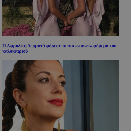
Η Αφροδίτη Δερματά φόρεσε το πιο «sunset» φόρεμα του
καλοκαιριού