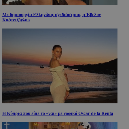
Με δημιουργία Ελληνίδας σχεδιάστριας η Έβελυν
Καζαντζόγλου
Η Κύπρια που είπε το «ναι» με νυφικό Oscar de la Renta