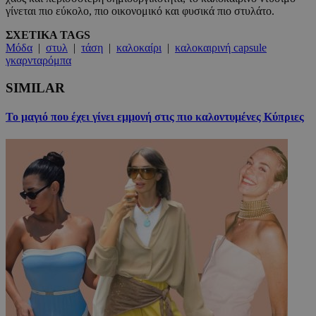
γίνεται πιο εύκολο, πιο οικονομικό και φυσικά πιο στυλάτο.
ΣΧΕΤΙΚΑ TAGS
Μόδα
|
στυλ
|
τάση
|
καλοκαίρι
|
καλοκαιρινή capsule
γκαρνταρόμπα
SIMILAR
Το μαγιό που έχει γίνει εμμονή στις πιο καλοντυμένες Κύπριες