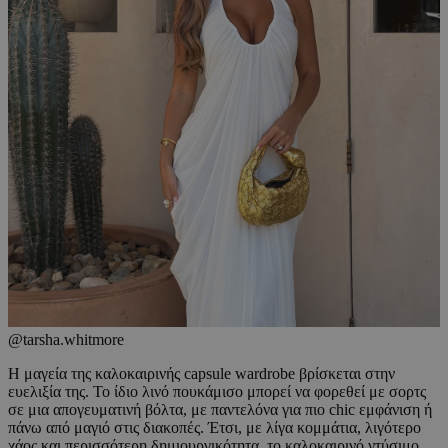
@tarsha.whitmore
Η μαγεία της καλοκαιρινής capsule wardrobe βρίσκεται στην
ευελιξία της. Το ίδιο λινό πουκάμισο μπορεί να φορεθεί με σορτς
σε μια απογευματινή βόλτα, με παντελόνα για πιο chic εμφάνιση ή
πάνω από μαγιό στις διακοπές. Έτσι, με λίγα κομμάτια, λιγότερο
χάος και περισσότερη δημιουργικότητα, το καλοκαιρινό ντύσιμο