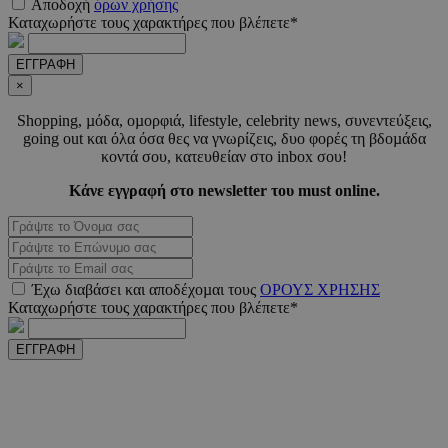
Αποδοχή
όρων χρήσης
Καταχωρήστε τους χαρακτήρες που βλέπετε*
PHPSESSID
συνεδ
PHP.net
www.must.com.cy
ΕΓΓΡΑΦΗ
×
Shopping, µόδα, οµορφιά, lifestyle, celebrity news, συνεντεύξεις,
going out και όλα όσα θες να γνωρίζεις, δυο φορές τη βδοµάδα
κοντά σου, κατευθείαν στο inbox σου!
Κάνε εγγραφή στο newsletter του must online.
PHPSESSID
συνεδ
PHP.net
m.must.com.cy
Έχω διαβάσει και αποδέχοµαι τους
ΟΡΟΥΣ ΧΡΗΣΗΣ
Καταχωρήστε τους χαρακτήρες που βλέπετε*
ΕΓΓΡΑΦΗ