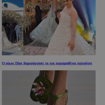
Ο οίκος Dior δημιούργησε το πιο παραμυθένιο παπούτσι