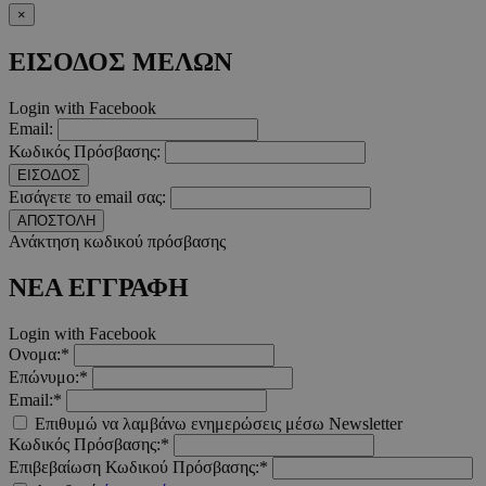
×
Google Privacy Polic
ΕΙΣΟΔΟΣ ΜΕΛΩΝ
__cf_bm
29 λεπτ
Cloudflare Inc.
δευτερό
.pexels.com
Login with Facebook
Email:
Κωδικός Πρόσβασης:
ΕΙΣΟΔΟΣ
Εισάγετε το email σας:
ΑΠΟΣΤΟΛΗ
LangCookie
www.must.com.cy
1 εβδομ
Ανάκτηση κωδικού πρόσβασης
μέρ
ΝΕΑ ΕΓΓΡΑΦΗ
CookieScriptConsent
4 εβδο
CookieScript
2 μέ
www.must.com.cy
Login with Facebook
Ονομα:*
Επώνυμο:*
Email:*
Επιθυμώ να λαμβάνω ενημερώσεις μέσω Newsletter
_scc_session
.entelia-
19 λεπτ
adserver.com
δευτερό
Κωδικός Πρόσβασης:*
Επιβεβαίωση Κωδικού Πρόσβασης:*