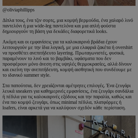
@oliviaphillipps
Δίπλα τους, ένα τζιν σορτς, μια κομψή βερμούδα, ένα χαλαρό λινό
παντελόνι ή μια wide-leg παντελόνα και μια απλή φούστα
δημιουργούν τη βάση για δεκάδες διαφορετικά looks.
Ακόμη και οι εμφανίσεις για τα καλοκαιρινά βράδια έχουν
λειτουργούν με την ίδια λογική, με μια ελαφριά ζακέτα ή overshirt
να προσθέτει ανεπιτήδευτο layering. Πρωταγωνιστές, φυσικά,
παραμένουν το λινό και το βαμβάκι, υφάσματα που δεν
προσφέρουν μόνο άνεση στις υψηλές θερμοκρασίες, αλλά δίνουν
και εκείνη την ανεπιτήδευτη, κομψή αισθητική που συνδέουμε με
το ιδανικό summer style.
Στα παπούτσια, δεν χρειάζονται αμέτρητες επιλογές. Ένα ζευγάρι
λευκά sneakers για καθημερινές εμφανίσεις, ένα ζευγάρι σανδάλια
ή πέδιλα για τις καλοκαιρινές εξόδους και την παραλία, καθώς και
ένα πιο κομψό ζευγάρι, όπως minimal πέδιλα, πλατφόρμες ή
loafers, είναι αρκετά για να καλύψουν σχεδόν κάθε περίσταση.