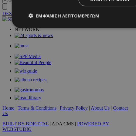
DESKTOP
ΕΜΦΆΝΙΣΗ ΛΕΠΤΟΜΕΡΕΙΏΝ
NETWORK:
Απολύτως απαραίτητα
Απόδοσης
Στόχευσης
Λ
Τα απολύτως απαραίτητα cookies επιτρέπουν βασικές λειτουργ
χρήστη και τη διαχείριση λογαριασμού. Ο ιστότοπος δεν μπορε
απολύτως απαραίτητα cookies.
Προμηθευτής
/
Ονοματεπώνυμο
Λήξ
Πεδίο
PinToTopCookie
www.must.com.cy
12 ώ
Home
|
Terms & Conditions
|
Privacy Policy
|
About Us
|
Contact
Us
__cf_bm
29 λεπτ
Cloudflare Inc.
BUILT BY BDIGITAL
| ADA CMS |
POWERED BY
δευτερό
.twitter.com
WEBSTUDIO