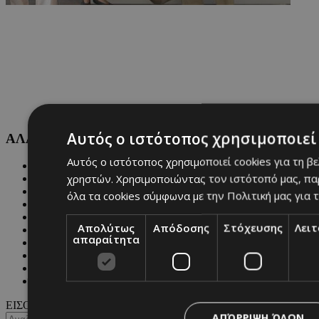
Αυτός ο ιστότοπος χρησιμοποιεί 
ΑΛΛΕΣ ΚΑΤΗΓΟΡΙΕΣ
Αυτός ο ιστότοπος χρησιμοποιεί cookies για τη β
FASHION
χρηστών. Χρησιμοποιώντας τον ιστότοπό μας, πα
PEOPLE
BEAUTY
όλα τα cookies σύμφωνα με την Πολιτική μας για τ
COVER STORY
CULTURE
Απολύτως
Απόδοσης
Στόχευσης
Λει
BLOGS
απαραίτητα
MAGAZINE
WKND BY MUST
ASTROLOGY
ΓΕΝΙΚΕΣ ΠΛΗΡΟΦΟΡΙΕΣ
ΕΙΣΟΔΟΣ
ΑΠΌΡΡΙΨΗ ΌΛΩΝ