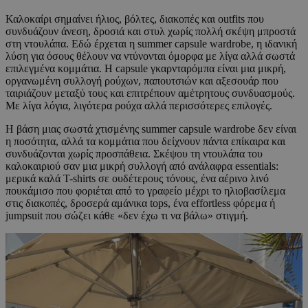
Καλοκαίρι σημαίνει ήλιος, βόλτες, διακοπές και outfits που
συνδυάζουν άνεση, δροσιά και στυλ χωρίς πολλή σκέψη μπροστά
στη ντουλάπα. Εδώ έρχεται η summer capsule wardrobe, η ιδανική
λύση για όσους θέλουν να ντύνονται όμορφα με λίγα αλλά σωστά
επιλεγμένα κομμάτια. Η capsule γκαρνταρόμπα είναι μια μικρή,
οργανωμένη συλλογή ρούχων, παπουτσιών και αξεσουάρ που
ταιριάζουν μεταξύ τους και επιτρέπουν αμέτρητους συνδυασμούς.
Με λίγα λόγια, λιγότερα ρούχα αλλά περισσότερες επιλογές.
Η βάση μιας σωστά χτισμένης summer capsule wardrobe δεν είναι
η ποσότητα, αλλά τα κομμάτια που δείχνουν πάντα επίκαιρα και
συνδυάζονται χωρίς προσπάθεια. Σκέψου τη ντουλάπα του
καλοκαιριού σαν μια μικρή συλλογή από ανάλαφρα essentials:
μερικά καλά T-shirts σε ουδέτερους τόνους, ένα αέρινο λινό
πουκάμισο που φοριέται από το γραφείο μέχρι το ηλιοβασίλεμα
στις διακοπές, δροσερά αμάνικα tops, ένα effortless φόρεμα ή
jumpsuit που σώζει κάθε «δεν έχω τι να βάλω» στιγμή.