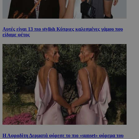
Αυτές είναι 13 πιο stylish Κύπριες καλεσμένες γάμου που
είδαμε φέτος
Η Αφροδίτη Δερματά φόρεσε το πιο «sunset» φόρεμα του