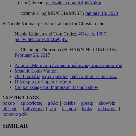
a (short) thread:
pic.twitter.com/OiRpEAhSqq
— corinne ☆ (@MIUCClAMUSE)
January 18, 2023
H Nicole Kidman με John Galliano for Christian Dior.
Nicole Kidman and Tom Cruise,
#Oscars, 1997.
pic.twitter.com/vIifzEeQ8w
— Channing Thomson (@CHANNINGPOSTERS)
February 26, 2017
Αδάμου:Με τα πιο εντυπωσιακά ανοιξιάτικα παπούτσια
Metallic Louis Vuitton
Οι 10 καλύτερες εμφανίσεις από το Intimissimi show
Η Kύπρια με Coperni τσάντα
Στο backstage του Intimissimi fashion show
ΣΧΕΤΙΚΑ TAGS
όσκαρ
|
εμφανίσεις
|
μόδα
|
celebs
|
gossip
|
showbiz
|
lifestyle
|
hollywood
|
νέα
|
fashion
|
looks
|
red carpet
|
κόκκινο χαλί
|
SIMILAR