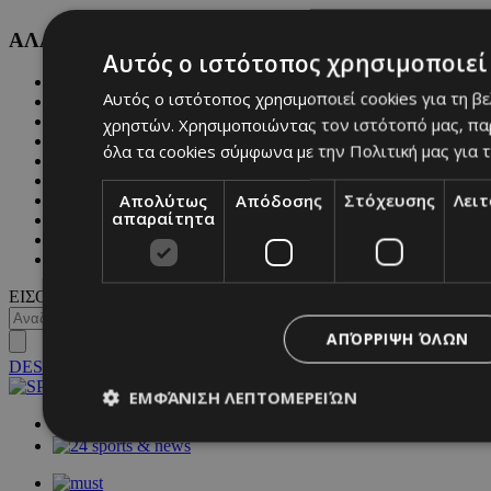
ΑΛΛΕΣ ΚΑΤΗΓΟΡΙΕΣ
Αυτός ο ιστότοπος χρησιμοποιεί 
FASHION
Αυτός ο ιστότοπος χρησιμοποιεί cookies για τη β
PEOPLE
BEAUTY
χρηστών. Χρησιμοποιώντας τον ιστότοπό μας, πα
COVER STORY
όλα τα cookies σύμφωνα με την Πολιτική μας για τ
CULTURE
BLOGS
Απολύτως
Απόδοσης
Στόχευσης
Λει
MAGAZINE
απαραίτητα
WKND BY MUST
ASTROLOGY
ΓΕΝΙΚΕΣ ΠΛΗΡΟΦΟΡΙΕΣ
ΕΙΣΟΔΟΣ
ΑΠΌΡΡΙΨΗ ΌΛΩΝ
DESKTOP
ΕΜΦΆΝΙΣΗ ΛΕΠΤΟΜΕΡΕΙΏΝ
NETWORK:
Απολύτως απαραίτητα
Απόδοσης
Στόχευσης
Λ