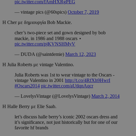
pic.twitter.com/fAmHXRgPEG
— vintage pics (@60spics)
October 7, 2019
Η Cher με δημιουργία Bob Mackie.
cher’s two-piece set and gown designed by bob
mackie, in 1986 and 1988 oscars ⋆
pic.twitter.com/pjKVNSHMyV
— DUDA (@saintdemie)
March 12, 2023
H Julia Roberts με vintage Valentino.
Julia Roberts was 1st to wear vintage to the Oscars -
vintage Valentino in 2001
http://t.co/4RfXh9HwrI
#Oscars2014
pic.twitter.com/aUtlqnAqcr
— LovelysVintage (@LovelysVintage)
March 2, 2014
Η Halle Berry με Elie Saab.
let’s discuss halle berry’s iconic 2002 oscars dress and
it’s significance, not just historically but for one of our
favorite hf brands