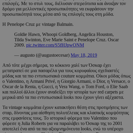
επιλογές. Με το στυλ τους, διέλυσαν στερεότυπα και άνοιξαν τον
δρόμο για μελλοντικές προσωπικότητες να εκφράσουν την
προσωπικότητά τους μέσα από τις επιλογές τους στη μόδα.
Η Penelope Cruz με vintage Balmain.
Goldie Hawn, Whoopi Goldberg, Angelica Houston,
Tilda Swinton, Eve Marie Saint e Penelope Cruz. Oscar
2009.
pic.twitter.com/S5fHJpwONM
— augusto (@augustoecesar)
May 18, 2019
Από τότε μέχρι σήμερα, το κόκκινο χαλί των Όσκαρ έχει
μετατραπεί σε μια πασαρέλα για τους κορυφαίους σχεδιαστές
μόδας και τα πιο εντυπωσιακά couture κομμάτια. Οίκοι μόδας όπως
ο Valentino, η Armani Privé, η Giorgio Armani, ο Dior, η Versace, ο
Oscar de la Renta, η Gucci, η Vera Wang, ο Tom Ford, ο Elie Saab
και πολλοί άλλοι έχουν αναδείξει την ιστορία των red carpets με
μερικά από τα πιο εντυπωσιακά looks που έχουν γίνει αξέχαστα.
Τα vintage κομμάτια έχουν κατακτήσει θέση στις προτιμήσεις των
σταρ, δίνοντας μια αίσθηση πολυτέλειας και κλασικής κομψότητας
στις εμφανίσεις τους. Το ιστορικό φόρεμα του Valentino που
φόρεσε η Julia Roberts για να παραλάβει το Όσκαρ της το 2001
αποτελεί ένα από τα πιο αξιομνημόνευτα looks, ενώ το υπέροχο