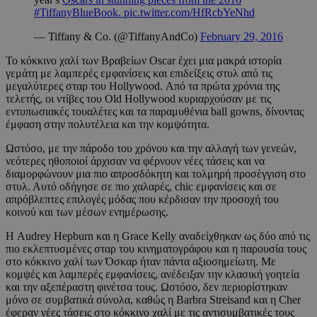
#TiffanyBlueBook
.
pic.twitter.com/HfRcbYeNhd
— Tiffany & Co. (@TiffanyAndCo)
February 29, 2016
Το κόκκινο χαλί των Βραβείων Oscar έχει μια μακρά ιστορία
γεμάτη με λαμπερές εμφανίσεις και επιδείξεις στυλ από τις
μεγαλύτερες σταρ του Hollywood. Από τα πρώτα χρόνια της
τελετής, οι ντίβες του Old Hollywood κυριαρχούσαν με τις
εντυπωσιακές τουαλέτες και τα παραμυθένια ball gowns, δίνοντας
έμφαση στην πολυτέλεια και την κομψότητα.
Ωστόσο, με την πάροδο του χρόνου και την αλλαγή των γενεών,
νεότερες ηθοποιοί άρχισαν να φέρνουν νέες τάσεις και να
διαμορφώνουν μια πιο απροσδόκητη και τολμηρή προσέγγιση στο
στυλ. Αυτό οδήγησε σε πιο χαλαρές, chic εμφανίσεις και σε
απρόβλεπτες επιλογές μόδας που κέρδισαν την προσοχή του
κοινού και των μέσων ενημέρωσης.
Η Audrey Hepburn και η Grace Kelly αναδείχθηκαν ως δύο από τις
πιο εκλεπτυσμένες σταρ του κινηματογράφου και η παρουσία τους
στο κόκκινο χαλί των Όσκαρ ήταν πάντα αξιοσημείωτη. Με
κομψές και λαμπερές εμφανίσεις, ανέδειξαν την κλασική γοητεία
και την αξεπέραστη φινέτσα τους. Ωστόσο, δεν περιορίστηκαν
μόνο σε συμβατικά σύνολα, καθώς η Barbra Streisand και η Cher
έφεραν νέες τάσεις στο κόκκινο χαλί με τις αντισυμβατικές τους