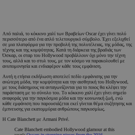
Από παλιά, το κόκκινο χαλί των Βραβείων Oscar έχει γίνει πολύ
περισσότερο από ένα απλό τελετουργικό σύμβολο. Έχει εξελιχθεί
σε μια πλατφόρμα για την προβολή της πολυτέλειας, της μόδας, της
τέχνης και της κομψότητας. Κατά τη διάρκεια της βραδιάς των
Όσκαρ, οι σταρ του Hollywood προβάλλουν όχι μόνο την τέχνη
τους, αλλά και το στυλ τους, με τον κόσμο να παρακολουθεί με
ανυπομονησία και ενδιαφέρον κάθε τους εμφάνιση.
Αυτή η ετήσια εκδήλωση αποτελεί πεδίο εμφάνισης για την
ανώτερη μόδα, την κομψότητα και την αισθητική του Hollywood,
με τους διάσημους να ανταγωνίζονται για το ποιος θα κλέψει την
παράσταση με το σύνολο του. Tο κόκκινο χαλί έχει γίνει σημείο
αναφοράς για την παγκόσμια μόδα και την κοινωνική ζωή, ενώ
κάθε εμφάνιση που παρουσιάζεται εκεί γίνεται θέμα συζήτησης και
έμπνευσης για εκατομμύρια ανθρώπους παγκοσμίως.
Η Cate Blanchett με Armani Privé.
Cate Blanchett embodied Hollywood glamour at this
year's
Oscars in stunning pieces from the 2016