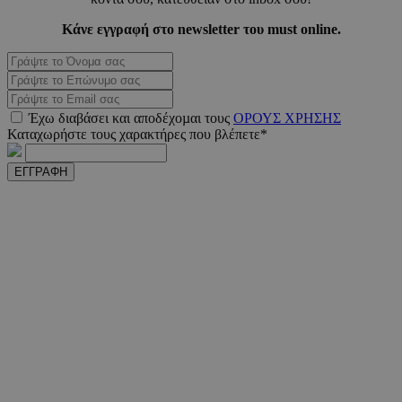
Κάνε εγγραφή στο newsletter του must online.
PHPSESSID
συνεδ
PHP.net
Έχω διαβάσει και αποδέχοµαι τους
ΟΡΟΥΣ ΧΡΗΣΗΣ
m.must.com.cy
Καταχωρήστε τους χαρακτήρες που βλέπετε*
ΕΓΓΡΑΦΗ
VISITOR_PRIVACY_METADATA
5 μήνε
YouTube
εβδομ
.youtube.com