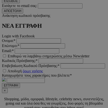
ΕΙΣΟΔΟΣ
Εισάγετε το email σας:
ΑΠΟΣΤΟΛΗ
Ανάκτηση κωδικού πρόσβασης
LangCookie
www.must.com.cy
1 εβδομ
μέρ
ΝΕΑ ΕΓΓΡΑΦΗ
CookieScriptConsent
4 εβδο
CookieScript
2 μέ
www.must.com.cy
Login with Facebook
Ονομα:*
Επώνυμο:*
Email:*
Επιθυμώ να λαμβάνω ενημερώσεις μέσω Newsletter
Κωδικός Πρόσβασης:*
_scc_session
.entelia-
19 λεπτ
adserver.com
δευτερό
Επιβεβαίωση Κωδικού Πρόσβασης:*
Αποδοχή
όρων χρήσης
Καταχωρήστε τους χαρακτήρες που βλέπετε*
PHPSESSID
συνεδ
PHP.net
ΕΓΓΡΑΦΗ
www.must.com.cy
×
Shopping, µόδα, οµορφιά, lifestyle, celebrity news, συνεντεύξεις,
going out και όλα όσα θες να γνωρίζεις, δυο φορές τη βδοµάδα
κοντά σου, κατευθείαν στο inbox σου!