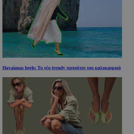
Havaianas heels: Το νέο trendy παπούτσι του καλοκαιριού