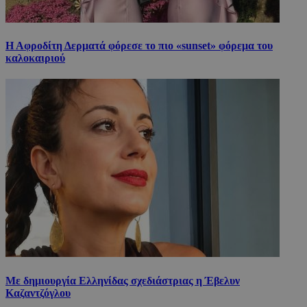
Η Αφροδίτη Δερματά φόρεσε το πιο «sunset» φόρεμα του
καλοκαιριού
Με δημιουργία Ελληνίδας σχεδιάστριας η Έβελυν
Καζαντζόγλου