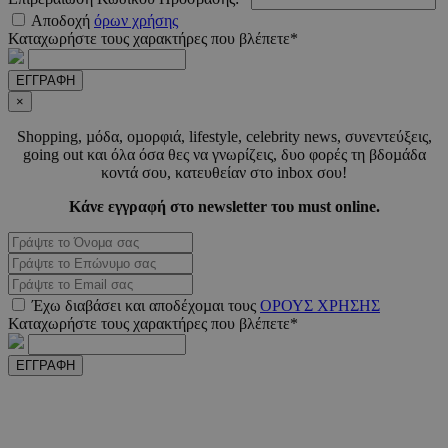
CookieScriptConsent
4 εβδο
CookieScript
Αποδοχή
όρων χρήσης
2 μέ
www.must.com.cy
Καταχωρήστε τους χαρακτήρες που βλέπετε*
ΕΓΓΡΑΦΗ
×
Shopping, µόδα, οµορφιά, lifestyle, celebrity news, συνεντεύξεις,
_scc_session
.entelia-
19 λεπτ
going out και όλα όσα θες να γνωρίζεις, δυο φορές τη βδοµάδα
adserver.com
δευτερό
κοντά σου, κατευθείαν στο inbox σου!
Κάνε εγγραφή στο newsletter του must online.
PHPSESSID
συνεδ
PHP.net
www.must.com.cy
Έχω διαβάσει και αποδέχοµαι τους
ΟΡΟΥΣ ΧΡΗΣΗΣ
Καταχωρήστε τους χαρακτήρες που βλέπετε*
ΕΓΓΡΑΦΗ