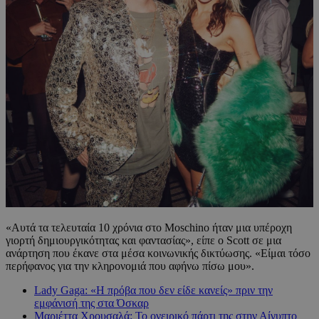
«Αυτά τα τελευταία 10 χρόνια στο Moschino ήταν μια υπέροχη
γιορτή δημιουργικότητας και φαντασίας», είπε ο Scott σε μια
ανάρτηση που έκανε στα μέσα κοινωνικής δικτύωσης. «Είμαι τόσο
περήφανος για την κληρονομιά που αφήνω πίσω μου».
Lady Gaga: «Η πρόβα που δεν είδε κανείς» πριν την
εμφάνισή της στα Όσκαρ
Μαριέττα Χρουσαλά: Το ονειρικό πάρτι της στην Αίγυπτο