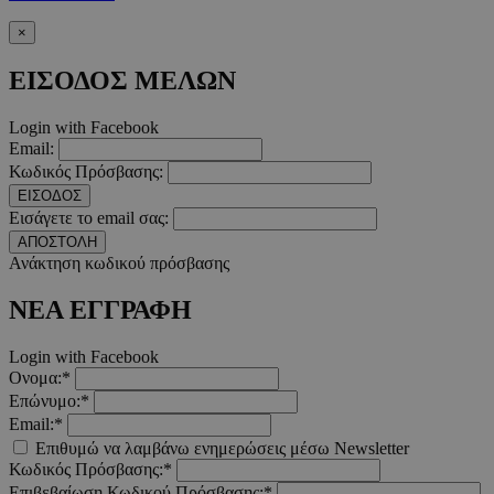
PinToTopCookie
www.must.com.cy
12 ώ
×
ΕΙΣΟΔΟΣ ΜΕΛΩΝ
Login with Facebook
Email:
__cf_bm
29 λεπτ
Cloudflare Inc.
Κωδικός Πρόσβασης:
δευτερό
.twitter.com
ΕΙΣΟΔΟΣ
Εισάγετε το email σας:
Google Privacy Polic
ΑΠΟΣΤΟΛΗ
Ανάκτηση κωδικού πρόσβασης
ΝΕΑ ΕΓΓΡΑΦΗ
__cf_bm
29 λεπτ
Cloudflare Inc.
δευτερό
.pexels.com
Login with Facebook
Ονομα:*
Επώνυμο:*
Email:*
LangCookie
www.must.com.cy
1 εβδομ
Επιθυμώ να λαμβάνω ενημερώσεις μέσω Newsletter
μέρ
Κωδικός Πρόσβασης:*
Επιβεβαίωση Κωδικού Πρόσβασης:*