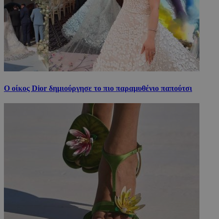
Ο οίκος Dior δημιούργησε το πιο παραμυθένιο παπούτσι