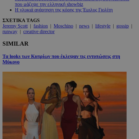
που μάζεψε την ελληνική showbiz
Η γλυκιά ανάρτηση της κόρης της Έμιλυς Γιολίτη
ΣΧΕΤΙΚΑ TAGS
Jeremy Scott
|
fashion
|
Moschino
|
news
|
lifestyle
|
gossip
|
runway
|
creative director
SIMILAR
Τα looks των Κυπρίων που έκλεψαν τις εντυπώσεις στη
Μύκονο