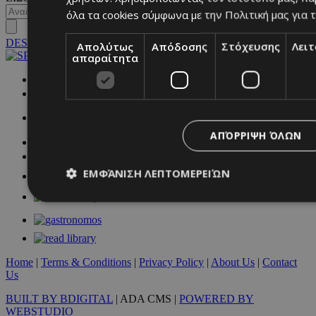
όλα τα cookies σύμφωνα με την Πολιτική μας για τ
DESKTOP
Απολύτως
Απόδοσης
Στόχευσης
Λει
απαραίτητα
NETWORK:
ΑΠΌΡΡΙΨΗ ΌΛΩΝ
ΕΜΦΆΝΙΣΗ ΛΕΠΤΟΜΕΡΕΙΏΝ
Απολύτως απαραίτητα
Απόδοσης
Στόχευσης
Λ
Τα απολύτως απαραίτητα cookies επιτρέπουν βασικές λειτουργ
Home
|
Terms & Conditions
|
Privacy Policy
|
About Us
|
Contact
χρήστη και τη διαχείριση λογαριασμού. Ο ιστότοπος δεν μπορε
Us
απολύτως απαραίτητα cookies.
BUILT BY BDIGITAL
| ADA CMS |
POWERED BY
Προμηθευτής
/
Ονοματεπώνυμο
Λήξ
WEBSTUDIO
Πεδίο