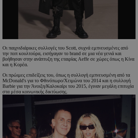
Οι παιχνιδιάρικες συλλογές του Scott, συχνά εμπνευσμένες από
την ποπ κουλτούρα, εισήγαγαν το brand σε μια νέα γενιά και
βοήθησαν στην ανάπτυξη της εταιρίας Aeffe σε χώρες όπως η Κίνα
και η Κορέα.
Οι πρώιμες επιδείξεις του, όπως η συλλογή εμπνευσμένη από τα
McDonald's για το Φθινόπωρο/Χειμώνα του 2014 και η συλλογή
Barbie για την Άνοιξη/Καλοκαίρι του 2015, έγιναν μεγάλη επιτυχία
στα μέσα κοινωνικής δικτύωσης.