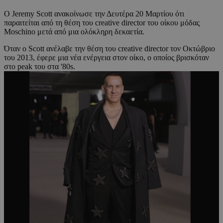
Ο Jeremy Scott ανακοίνωσε την Δευτέρα 20 Μαρτίου ότι
παραιτείται από τη θέση του creative director του οίκου μόδας
Moschino μετά από μια ολόκληρη δεκαετία.
Όταν ο Scott ανέλαβε την θέση του creative director τον Οκτώβριο
του 2013, έφερε μια νέα ενέργεια στον οίκο, ο οποίος βρισκόταν
στο peak του στα '80s.