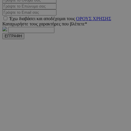
PHPSESSID
συνεδ
PHP.net
Έχω διαβάσει και αποδέχοµαι τους
ΟΡΟΥΣ ΧΡΗΣΗΣ
m.must.com.cy
Καταχωρήστε τους χαρακτήρες που βλέπετε*
ΕΓΓΡΑΦΗ
VISITOR_PRIVACY_METADATA
5 μήνε
YouTube
εβδομ
.youtube.com