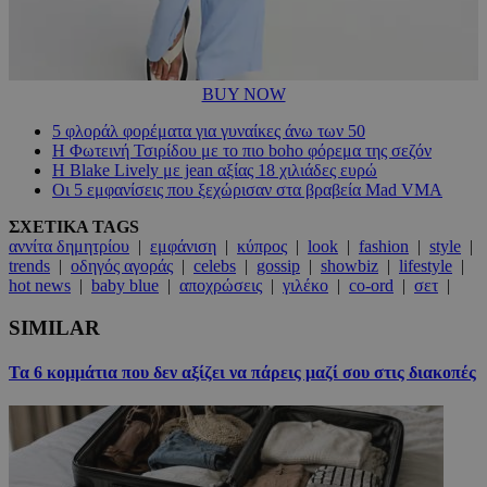
BUY NOW
5 φλοράλ φορέματα για γυναίκες άνω των 50
Η Φωτεινή Τσιρίδου με το πιο boho φόρεμα της σεζόν
Η Blake Lively με jean αξίας 18 χιλιάδες ευρώ
Οι 5 εμφανίσεις που ξεχώρισαν στα βραβεία Mad VMA
ΣΧΕΤΙΚΑ TAGS
αννίτα δημητρίου
|
εμφάνιση
|
κύπρος
|
look
|
fashion
|
style
|
trends
|
οδηγός αγοράς
|
celebs
|
gossip
|
showbiz
|
lifestyle
|
hot news
|
baby blue
|
αποχρώσεις
|
γιλέκο
|
co-ord
|
σετ
|
SIMILAR
Τα 6 κομμάτια που δεν αξίζει να πάρεις μαζί σου στις διακοπές