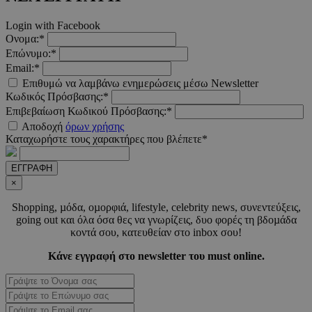
Login with Facebook
Ονομα:*
Επώνυμο:*
Email:*
_scc_session
.entelia-
19 λεπτ
adserver.com
δευτερό
Επιθυμώ να λαμβάνω ενημερώσεις μέσω Newsletter
Κωδικός Πρόσβασης:*
Επιβεβαίωση Κωδικού Πρόσβασης:*
Αποδοχή
όρων χρήσης
PHPSESSID
συνεδ
PHP.net
Καταχωρήστε τους χαρακτήρες που βλέπετε*
www.must.com.cy
ΕΓΓΡΑΦΗ
×
Shopping, µόδα, οµορφιά, lifestyle, celebrity news, συνεντεύξεις,
going out και όλα όσα θες να γνωρίζεις, δυο φορές τη βδοµάδα
κοντά σου, κατευθείαν στο inbox σου!
Κάνε εγγραφή στο newsletter του must online.
PHPSESSID
συνεδ
PHP.net
m.must.com.cy