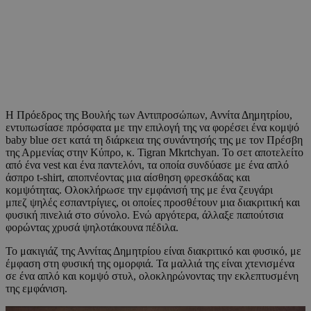
Η Πρόεδρος της Βουλής των Αντιπροσώπων, Αννίτα Δημητρίου,
εντυπωσίασε πρόσφατα με την επιλογή της να φορέσει ένα κομψό
baby blue σετ κατά τη διάρκεια της συνάντησής της με τον Πρέσβη
της Αρμενίας στην Κύπρο, κ. Tigran Mkrtchyan. Το σετ αποτελείτο
από ένα vest και ένα παντελόνι, τα οποία συνδύασε με ένα απλό
άσπρο t-shirt, αποπνέοντας μια αίσθηση φρεσκάδας και
κομψότητας. Ολοκλήρωσε την εμφάνισή της με ένα ζευγάρι
μπεζ ψηλές εσπαντρίγιες, οι οποίες προσθέτουν μια διακριτική και
φυσική πινελιά στο σύνολο. Ενώ αργότερα, άλλαξε παπούτσια
φορώντας χρυσά ψηλοτάκουνα πέδιλα.
Το μακιγιάζ της Αννίτας Δημητρίου είναι διακριτικό και φυσικό, με
έμφαση στη φυσική της ομορφιά. Τα μαλλιά της είναι χτενισμένα
σε ένα απλό και κομψό στυλ, ολοκληρώνοντας την εκλεπτυσμένη
της εμφάνιση.