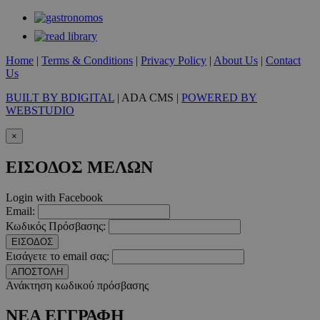
Home
|
Terms & Conditions
|
Privacy Policy
|
About Us
|
Contact
Us
__cf_bm
29 λεπτ
Cloudflare Inc.
δευτερό
.twitter.com
BUILT BY BDIGITAL
| ADA CMS |
POWERED BY
WEBSTUDIO
Google Privacy Polic
×
ΕΙΣΟΔΟΣ ΜΕΛΩΝ
__cf_bm
29 λεπτ
Cloudflare Inc.
δευτερό
.pexels.com
Login with Facebook
Email:
Κωδικός Πρόσβασης:
ΕΙΣΟΔΟΣ
Εισάγετε το email σας:
LangCookie
www.must.com.cy
1 εβδομ
μέρ
ΑΠΟΣΤΟΛΗ
Ανάκτηση κωδικού πρόσβασης
CookieScriptConsent
4 εβδο
CookieScript
2 μέ
www.must.com.cy
ΝΕΑ ΕΓΓΡΑΦΗ