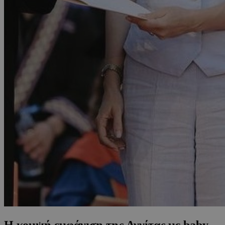
Η κομψή εμφάνιση της Αννίτας με baby