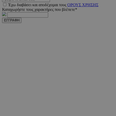
Έχω διαβάσει και αποδέχοµαι τους
ΟΡΟΥΣ ΧΡΗΣΗΣ
Καταχωρήστε τους χαρακτήρες που βλέπετε*
ΕΓΓΡΑΦΗ
VISITOR_PRIVACY_METADATA
5 μήνε
YouTube
εβδομ
.youtube.com
takeOverCookie
www.must.com.cy
1 μέ