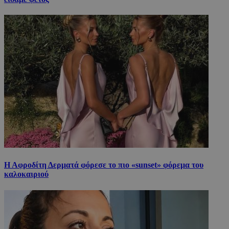
Η Αφροδίτη Δερματά φόρεσε το πιο «sunset» φόρεμα του
καλοκαιριού