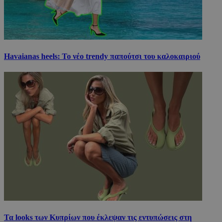
Havaianas heels: Το νέο trendy παπούτσι του καλοκαιριού
Τα looks των Κυπρίων που έκλεψαν τις εντυπώσεις στη