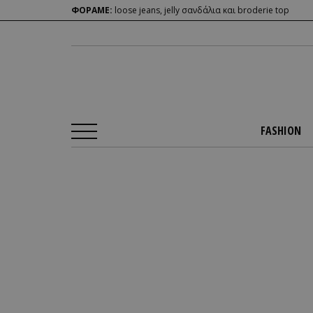
ΦΟΡΑΜΕ:
loose jeans, jelly σανδάλια και broderie top
FASHION
Αρχική Σελίδα
/
FASHION