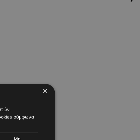
τελόνι, το
ιά,
 πολυτέλεια.
ολα περνά
×
στών.
cookies σύμφωνα
Μη