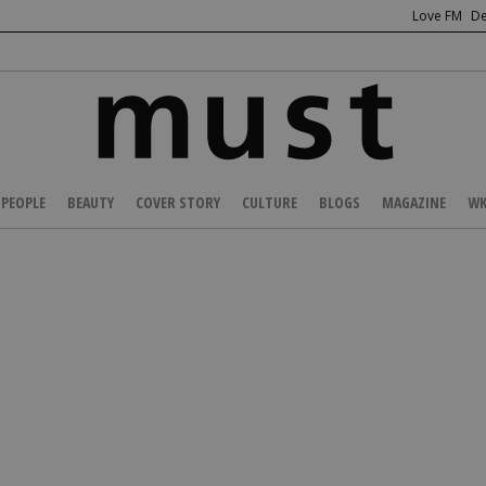
Love FM
De
PEOPLE
BEAUTY
COVER STORY
CULTURE
BLOGS
MAGAZINE
WK
/
FASHION NEWS