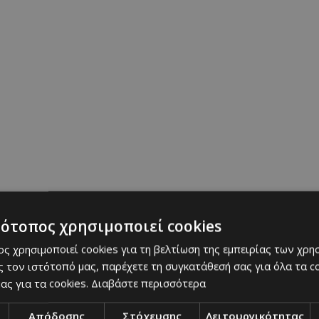
ς επέλεξε ένα υπέροχο παστέλ yellow tailored παν
κό top και ένα classy ivory blazer με χρυσά κουμπ
ok που απέπνεε φινέτσα, φρεσκάδα και διακριτική
αλλά ταυτόχρονα τόσο fashion-forward, που δύσκ
τότοπος χρησιμοποιεί cookies
ς χρησιμοποιεί cookies για τη βελτίωση της εμπειρίας των χρη
 τον ιστότοπό μας, παρέχετε τη συγκατάθεσή σας για όλα τα 
ας για τα cookies.
Διαβάστε περισσότερα
Απόδοσης
Στόχευσης
Λειτουργικότητας