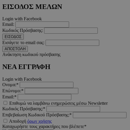
ΕΙΣΟΔΟΣ ΜΕΛΩΝ
__cf_bm
29 λεπτ
Cloudflare Inc.
δευτερό
.twitter.com
Login with Facebook
Email:
Google Privacy Polic
Κωδικός Πρόσβασης:
ΕΙΣΟΔΟΣ
Εισάγετε το email σας:
ΑΠΟΣΤΟΛΗ
__cf_bm
29 λεπτ
Cloudflare Inc.
δευτερό
Ανάκτηση κωδικού πρόσβασης
.pexels.com
ΝΕΑ ΕΓΓΡΑΦΗ
Login with Facebook
Ονομα:*
LangCookie
www.must.com.cy
1 εβδομ
Επώνυμο:*
μέρ
Email:*
Επιθυμώ να λαμβάνω ενημερώσεις μέσω Newsletter
CookieScriptConsent
4 εβδο
CookieScript
2 μέ
www.must.com.cy
Κωδικός Πρόσβασης:*
Επιβεβαίωση Κωδικού Πρόσβασης:*
Αποδοχή
όρων χρήσης
Καταχωρήστε τους χαρακτήρες που βλέπετε*