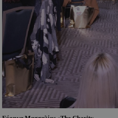
Εύρηκα Μασσαλίας «The Charity