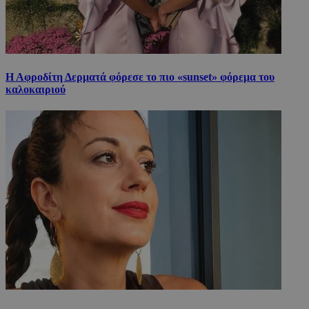
Η Αφροδίτη Δερματά φόρεσε το πιο «sunset» φόρεμα του
καλοκαιριού