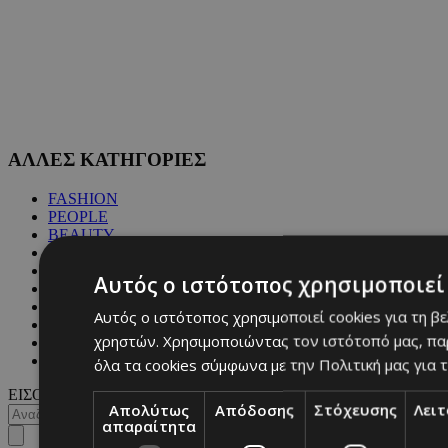
ΑΛΛΕΣ ΚΑΤΗΓΟΡΙΕΣ
FASHION
PEOPLE
BEAUTY
COVER STORY
CULTURE
Αυτός ο ιστότοπος χρησιμοποιεί 
BLOGS
MAGAZINE
Αυτός ο ιστότοπος χρησιμοποιεί cookies για τη β
WKND BY MUST
χρηστών. Χρησιμοποιώντας τον ιστότοπό μας, πα
ASTROLOGY
ΓΕΝΙΚΕΣ ΠΛΗΡΟΦΟΡΙΕΣ
όλα τα cookies σύμφωνα με την Πολιτική μας για τ
ΕΙΣΟΔΟΣ
Απολύτως
Απόδοσης
Στόχευσης
Λει
απαραίτητα