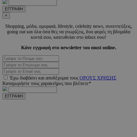
ΕΓΓΡΑΦΗ
_scc_session
.entelia-
19 λεπτ
adserver.com
δευτερό
×
Shopping, µόδα, οµορφιά, lifestyle, celebrity news, συνεντεύξεις,
going out και όλα όσα θες να γνωρίζεις, δυο φορές τη βδοµάδα
PHPSESSID
συνεδ
κοντά σου, κατευθείαν στο inbox σου!
PHP.net
www.must.com.cy
Κάνε εγγραφή στο newsletter του must online.
Έχω διαβάσει και αποδέχοµαι τους
ΟΡΟΥΣ ΧΡΗΣΗΣ
Καταχωρήστε τους χαρακτήρες που βλέπετε*
ΕΓΓΡΑΦΗ
PHPSESSID
συνεδ
PHP.net
m.must.com.cy