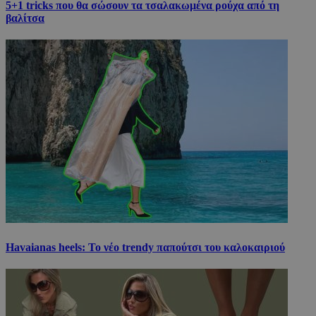
5+1 tricks που θα σώσουν τα τσαλακωμένα ρούχα από τη
βαλίτσα
Havaianas heels: Το νέο trendy παπούτσι του καλοκαιριού