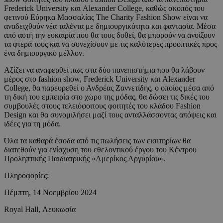
Frederick University και Alexander College, καθώς σκοπός του
φετινού Εύρηκα Μασσαλίας The Charity Fashion Show είναι να
αναδειχθούν νέα ταλέντα με δημιουργικότητα και φαντασία. Μέσα
από αυτή την ευκαιρία που θα τους δοθεί, θα μπορούν να ανοίξουν
τα φτερά τους και να συνεχίσουν με τις καλύτερες προοπτικές προς
ένα δημιουργικό μέλλον.
Αξίζει να αναφερθεί πως στα δύο πανεπιστήμια που θα λάβουν
μέρος στο fashion show, Frederick University και Alexander
College, θα παρευρεθεί ο Ανδρέας Ζαννετίδης, ο οποίος μέσα από
τη δική του εμπειρία στο χώρο της μόδας, θα δώσει τις δικές του
συμβουλές στους τελειόφοιτους φοιτητές του κλάδου Fashion
Design και θα συνομιλήσει μαζί τους ανταλλάσσοντας απόψεις και
ιδέες για τη μόδα.
Όλα τα καθαρά έσοδα από τις πωλήσεις των εισιτηρίων θα
διατεθούν για ενίσχυση του εθελοντικού έργου του Κέντρου
Προληπτικής Παιδιατρικής «Αμερίκος Αργυρίου».
Πληροφορίες:
Πέμπτη, 14 Νοεμβρίου 2024
Royal Hall, Λευκωσία