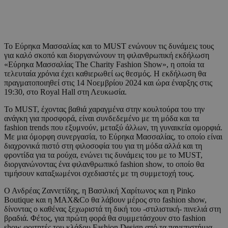
Το Εύρηκα Μασσαλίας και το MUST ενώνουν τις δυνάμεις τους
για καλό σκοπό και διοργανώνουν τη φιλανθρωπική εκδήλωση
«Εύρηκα Μασσαλίας The Charity Fashion Show», η οποία τα
τελευταία χρόνια έχει καθιερωθεί ως θεσμός. Η εκδήλωση θα
πραγματοποιηθεί στις 14 Νοεμβρίου 2024 και ώρα έναρξης στις
19:30, στο Royal Hall στη Λευκωσία.
Το MUST, έχοντας βαθιά χαραγμένα στην κουλτούρα του την
ανάγκη για προσφορά, είναι συνδεδεμένο με τη μόδα και τα
fashion trends που εξυμνούν, μεταξύ άλλων, τη γυναικεία ομορφιά.
Με μια όμορφη συνεργασία, το Εύρηκα Μασσαλίας, το οποίο είναι
διαχρονικά πιστό στη φιλοσοφία του για τη μόδα αλλά και τη
φροντίδα για τα ρούχα, ενώνει τις δυνάμεις του με το MUST,
διοργανώνοντας ένα φιλανθρωπικό fashion show, το οποίο θα
τιμήσουν καταξιωμένοι σχεδιαστές με τη συμμετοχή τους.
Ο Ανδρέας Ζαννετίδης, η Βασιλική Χαρίτωνος και η Pinko
Boutique και η MAX&Co θα λάβουν μέρος στο fashion show,
δίνοντας ο καθένας ξεχωριστά τη δική του -στιλιστική- πινελιά στη
βραδιά. Φέτος, για πρώτη φορά θα συμμετάσχουν στο fashion
show φοιτητές του κλάδου Fashion Design από τα πανεπιστήμια