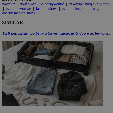
γυναίκα
|
εκδήλωση
|
φιλανθρωπικό
|
φιλανθρωπική εκδήλωση
|
event
|
woman
|
fashion show
|
event
|
inspo
|
charity
|
charity fashion show
SIMILAR
Τα 6 κομμάτια που δεν αξίζει να πάρεις μαζί σου στις διακοπές