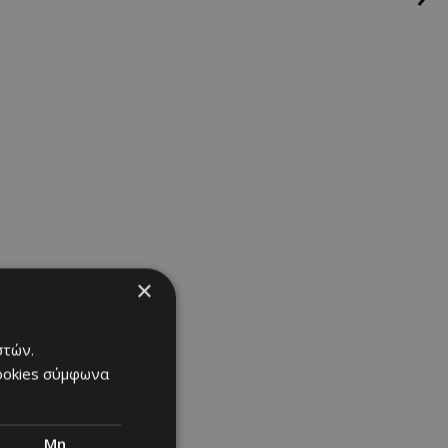
×
στών.
cookies σύμφωνα
Μη