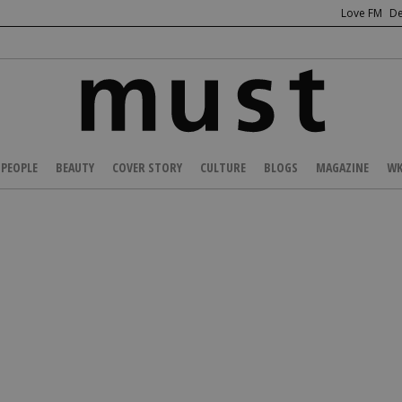
Love FM
De
PEOPLE
BEAUTY
COVER STORY
CULTURE
BLOGS
MAGAZINE
WK
/
FASHION NEWS