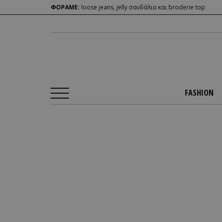
ΦΟΡΑΜΕ:
loose jeans, jelly σανδάλια και broderie top
FASHION
Αρχική Σελίδα
/
FASHION