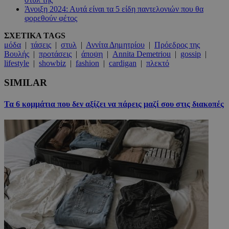
Άνοιξη 2024: Αυτά είναι τα 5 είδη παντελονιών που θα
φορεθούν φέτος
ΣΧΕΤΙΚΑ TAGS
μόδα
|
τάσεις
|
στυλ
|
Αννίτα Δημητρίου
|
Πρόεδρος της
Βουλής
|
προτάσεις
|
άποψη
|
Annita Demetriou
|
gossip
|
lifestyle
|
showbiz
|
fashion
|
cardigan
|
πλεκτό
SIMILAR
Τα 6 κομμάτια που δεν αξίζει να πάρεις μαζί σου στις διακοπές