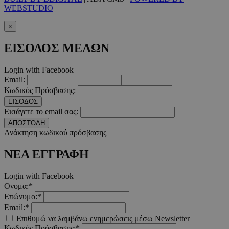
Ονοματεπώνυμο
Λήξ
Πεδίο
WEBSTUDIO
PinToTopCookie
www.must.com.cy
12 ώ
×
ΕΙΣΟΔΟΣ ΜΕΛΩΝ
Login with Facebook
Email:
__cf_bm
29 λεπτ
Cloudflare Inc.
Κωδικός Πρόσβασης:
δευτερό
.twitter.com
ΕΙΣΟΔΟΣ
Εισάγετε το email σας:
Google Privacy Polic
ΑΠΟΣΤΟΛΗ
Ανάκτηση κωδικού πρόσβασης
__cf_bm
29 λεπτ
Cloudflare Inc.
ΝΕΑ ΕΓΓΡΑΦΗ
δευτερό
.pexels.com
Login with Facebook
Ονομα:*
Επώνυμο:*
Email:*
LangCookie
www.must.com.cy
1 εβδομ
Επιθυμώ να λαμβάνω ενημερώσεις μέσω Newsletter
μέρ
Κωδικός Πρόσβασης:*