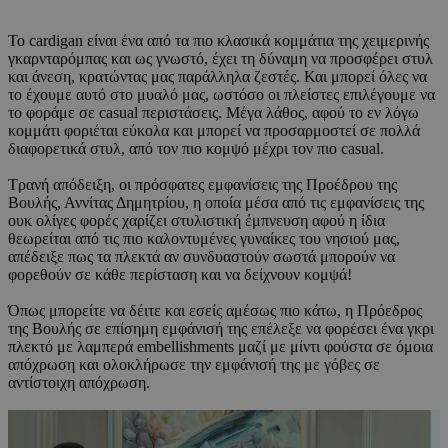
Το cardigan είναι ένα από τα πιο κλασικά κομμάτια της χειμερινής
γκαρνταρόμπας και ως γνωστό, έχει τη δύναμη να προσφέρει στυλ
και άνεση, κρατώντας μας παράλληλα ζεστές. Και μπορεί όλες να
το έχουμε αυτό στο μυαλό μας, ωστόσο οι πλείστες επιλέγουμε να
το φοράμε σε casual περιστάσεις. Μέγα λάθος, αφού το εν λόγω
κομμάτι φοριέται εύκολα και μπορεί να προσαρμοστεί σε πολλά
διαφορετικά στυλ, από τον πιο κομψό μέχρι τον πιο casual.
Τρανή απόδειξη, οι πρόσφατες εμφανίσεις της Προέδρου της
Βουλής, Αννίτας Δημητρίου, η οποία μέσα από τις εμφανίσεις της
ουκ ολίγες φορές χαρίζει στυλιστική έμπνευση αφού η ίδια
θεωρείται από τις πιο καλοντυμένες γυναίκες του νησιού μας,
απέδειξε πως τα πλεκτά αν συνδυαστούν σωστά μπορούν να
φορεθούν σε κάθε περίσταση και να δείχνουν κομψά!
Όπως μπορείτε να δέιτε και εσείς αμέσως πιο κάτω, η Πρόεδρος
της Βουλής σε επίσημη εμφάνισή της επέλεξε να φορέσει ένα γκρι
πλεκτό με λαμπερά embellishments μαζί με μίντι φούστα σε όμοια
απόχρωση και ολοκλήρωσε την εμφάνισή της με γόβες σε
αντίστοιχη απόχρωση.