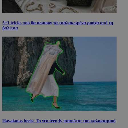
5+1 tricks που θα σώσουν τα τσαλακωμένα ρούχα από τη
βαλίτσα
Havaianas heels: Το νέο trendy παπούτσι του καλοκαιριού