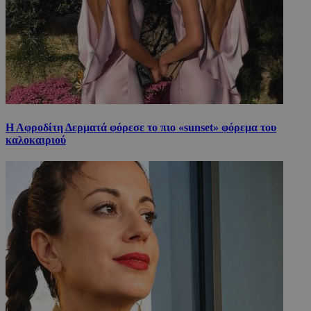
Η Αφροδίτη Δερματά φόρεσε το πιο «sunset» φόρεμα του
καλοκαιριού