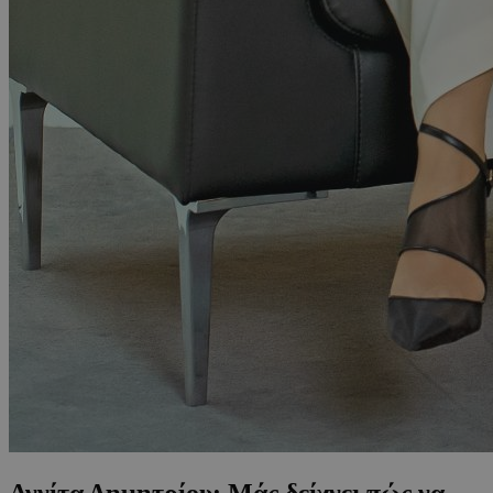
Αννίτα Δημητρίου: Mάς δείχνει πώς να