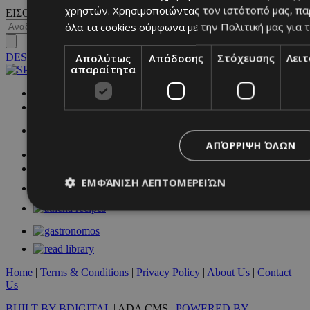
χρηστών. Χρησιμοποιώντας τον ιστότοπό μας, πα
ΕΙΣΟΔΟΣ
όλα τα cookies σύμφωνα με την Πολιτική μας για τ
DESKTOP
Απολύτως
Απόδοσης
Στόχευσης
Λει
απαραίτητα
NETWORK:
ΑΠΌΡΡΙΨΗ ΌΛΩΝ
ΕΜΦΆΝΙΣΗ ΛΕΠΤΟΜΕΡΕΙΏΝ
Απολύτως απαραίτητα
Απόδοσης
Στόχευσης
Λ
Τα απολύτως απαραίτητα cookies επιτρέπουν βασικές λειτουργ
Home
|
Terms & Conditions
|
Privacy Policy
|
About Us
|
Contact
χρήστη και τη διαχείριση λογαριασμού. Ο ιστότοπος δεν μπορε
Us
απολύτως απαραίτητα cookies.
BUILT BY BDIGITAL
| ADA CMS |
POWERED BY
Προμηθευτής
/