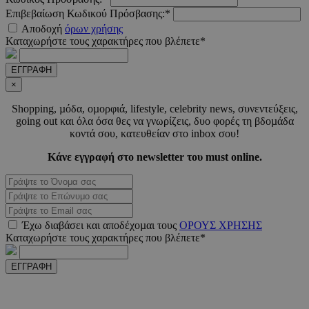
Επιβεβαίωση Κωδικού Πρόσβασης:*
CookieScriptConsent
4 εβδο
CookieScript
Αποδοχή
όρων χρήσης
2 μέ
www.must.com.cy
Καταχωρήστε τους χαρακτήρες που βλέπετε*
ΕΓΓΡΑΦΗ
×
Shopping, µόδα, οµορφιά, lifestyle, celebrity news, συνεντεύξεις,
_scc_session
.entelia-
19 λεπτ
adserver.com
δευτερό
going out και όλα όσα θες να γνωρίζεις, δυο φορές τη βδοµάδα
κοντά σου, κατευθείαν στο inbox σου!
Κάνε εγγραφή στο newsletter του must online.
PHPSESSID
συνεδ
PHP.net
www.must.com.cy
Έχω διαβάσει και αποδέχοµαι τους
ΟΡΟΥΣ ΧΡΗΣΗΣ
Καταχωρήστε τους χαρακτήρες που βλέπετε*
ΕΓΓΡΑΦΗ