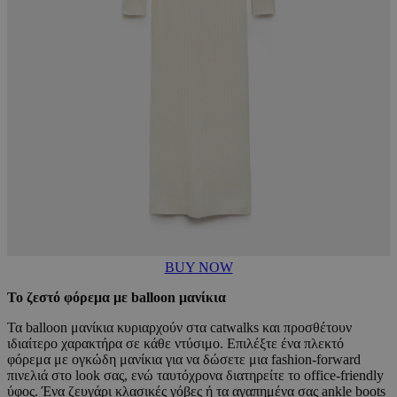
BUY NOW
Το ζεστό φόρεμα με balloon μανίκια
Τα balloon μανίκια κυριαρχούν στα catwalks και προσθέτουν
ιδιαίτερο χαρακτήρα σε κάθε ντύσιμο. Επιλέξτε ένα πλεκτό
φόρεμα με ογκώδη μανίκια για να δώσετε μια fashion-forward
πινελιά στο look σας, ενώ ταυτόχρονα διατηρείτε το office-friendly
ύφος. Ένα ζευγάρι κλασικές γόβες ή τα αγαπημένα σας ankle boots