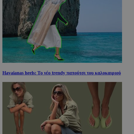
Havaianas heels: Το νέο trendy παπούτσι του καλοκαιριού