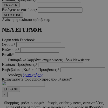
ΕΙΣΟΔΟΣ
Εισάγετε το email σας:
PHPSESSID
συνεδ
PHP.net
m.must.com.cy
ΑΠΟΣΤΟΛΗ
Ανάκτηση κωδικού πρόσβασης
ΝΕΑ ΕΓΓΡΑΦΗ
Login with Facebook
Ονομα:*
Επώνυμο:*
Email:*
Επιθυμώ να λαμβάνω ενημερώσεις μέσω Newsletter
VISITOR_PRIVACY_METADATA
5 μήνε
Κωδικός Πρόσβασης:*
YouTube
εβδομ
.youtube.com
Επιβεβαίωση Κωδικού Πρόσβασης:*
Αποδοχή
όρων χρήσης
Καταχωρήστε τους χαρακτήρες που βλέπετε*
ΕΓΓΡΑΦΗ
×
Shopping, µόδα, οµορφιά, lifestyle, celebrity news, συνεντεύξεις,
going out και όλα όσα θες να γνωρίζεις, δυο φορές τη βδοµάδα