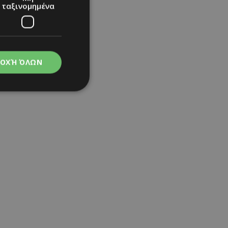
ταξινομημένα
ΟΧΉ ΌΛΩΝ
νομημένα
στη και τη
τητα cookies.
apping δηλαδή να
ημέρα στον χρήστη
ιες όπως είναι το
up και push down
ι για τη διάκριση
Αυτό είναι