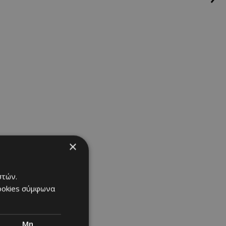
×
στών.
cookies σύμφωνα
Μη