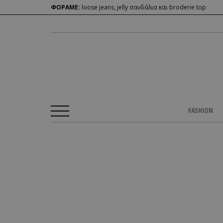
ΦΟΡΑΜΕ:
loose jeans, jelly σανδάλια και broderie top
FASHION
Αρχική Σελίδα
/
CULTURE