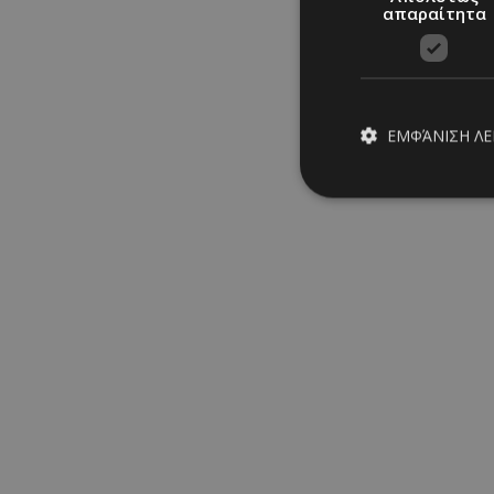
απαραίτητα
ΕΜΦΆΝΙΣΗ Λ
Απολύτω
Τα απολύτως απαραίτ
διαχείριση λογαρια
Ονοματεπώνυμο
PinToTopCookie
__cf_bm