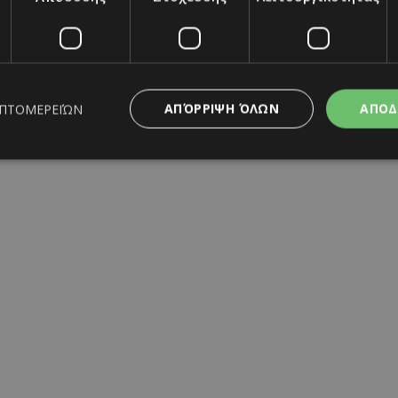
ΑΠΌΡΡΙΨΗ ΌΛΩΝ
ΑΠΟΔ
ΕΠΤΟΜΕΡΕΙΏΝ
ς απαραίτητα
Απόδοσης
Στόχευσης
Λειτουργικότητας
Μη ταξι
ητα cookies επιτρέπουν βασικές λειτουργίες του ιστότοπου, όπως τη σύνδεση χρή
σμού. Ο ιστότοπος δεν μπορεί να χρησιμοποιηθεί σωστά χωρίς τα απολύτως απαραί
Προμηθευτής
/
Λήξη
Περιγραφή
Πεδίο
www.must.com.cy
12 ώρες
Χρησιμοποιείται για σκοπούς C
εμφανίζει μόνο μια φορά την 
διάφορες διαφημιστικές ενέργε
take over banner και τα push 
banners.
29 λεπτά 59
Αυτό το cookie χρησιμοποιείτα
Cloudflare Inc.
δευτερόλεπτα
μεταξύ ανθρώπων και ρομπότ. 