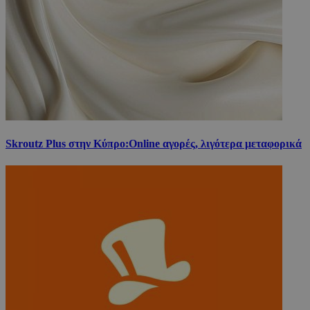
Skroutz Plus στην Κύπρο:Online αγορές, λιγότερα μεταφορικά