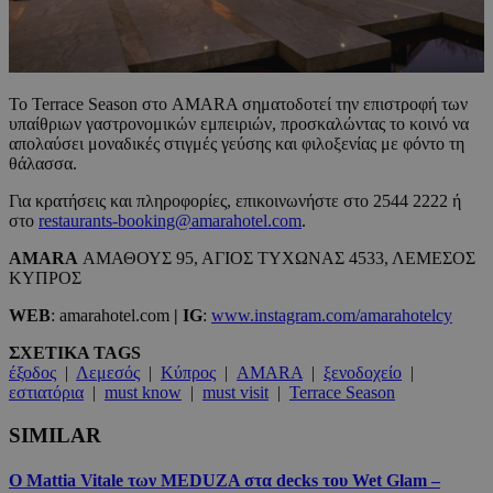
Το Terrace Season στο AMARA σηματοδοτεί την επιστροφή των
υπαίθριων γαστρονομικών εμπειριών, προσκαλώντας το κοινό να
απολαύσει μοναδικές στιγμές γεύσης και φιλοξενίας με φόντο τη
θάλασσα.
Για κρατήσεις και πληροφορίες, επικοινωνήστε στο 2544 2222 ή
στο
restaurants-booking@amarahotel.com
.
AMARA
ΑΜΑΘΟΥΣ 95, ΑΓΙΟΣ ΤΥΧΩΝΑΣ 4533, ΛΕΜΕΣΟΣ
ΚΥΠΡΟΣ
WEB
: amarahotel.com
|
IG
:
www.instagram.com/amarahotelcy
ΣΧΕΤΙΚΑ TAGS
έξοδος
|
Λεμεσός
|
Κύπρος
|
AMARA
|
ξενοδοχείο
|
εστιατόρια
|
must know
|
must visit
|
Terrace Season
SIMILAR
Ο Mattia Vitale των MEDUZA στα decks του Wet Glam –