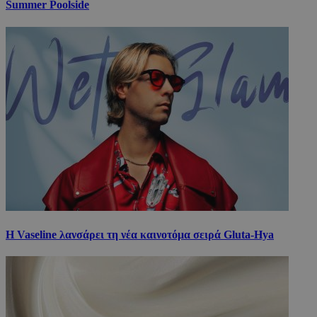
Summer Poolside
Η Vaseline λανσάρει τη νέα καινοτόμα σειρά Gluta-Hya