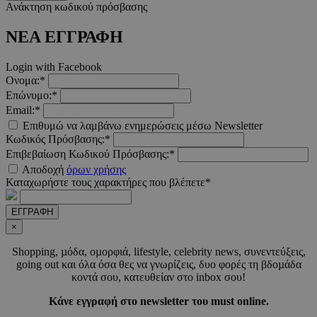
Ανάκτηση κωδικού πρόσβασης
LangCookie
www.must.com.cy
1 εβδομ
μέρ
ΝΕΑ ΕΓΓΡΑΦΗ
CookieScriptConsent
4 εβδο
CookieScript
Login with Facebook
2 μέ
www.must.com.cy
Ονομα:*
Επώνυμο:*
Email:*
Επιθυμώ να λαμβάνω ενημερώσεις μέσω Newsletter
Κωδικός Πρόσβασης:*
_scc_session
.entelia-
19 λεπτ
Επιβεβαίωση Κωδικού Πρόσβασης:*
adserver.com
δευτερό
Αποδοχή
όρων χρήσης
Καταχωρήστε τους χαρακτήρες που βλέπετε*
PHPSESSID
συνεδ
PHP.net
ΕΓΓΡΑΦΗ
www.must.com.cy
×
Shopping, µόδα, οµορφιά, lifestyle, celebrity news, συνεντεύξεις,
going out και όλα όσα θες να γνωρίζεις, δυο φορές τη βδοµάδα
κοντά σου, κατευθείαν στο inbox σου!
Κάνε εγγραφή στο newsletter του must online.