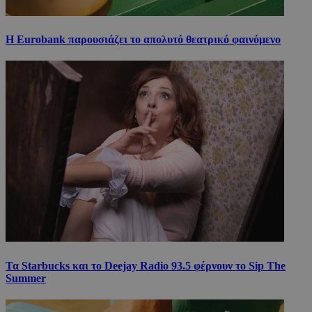
Η Eurobank παρουσιάζει το απολυτό θεατρικό φαινόμενο
Τα Starbucks και το Deejay Radio 93.5 φέρνουν το Sip The
Summer