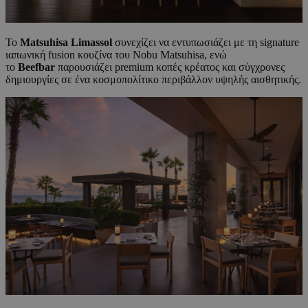
Το
Matsuhisa
Limassol
συνεχίζει να εντυπωσιάζει με τη signature
ιαπωνική fusion κουζίνα του Nobu Matsuhisa, ενώ
το
Beefbar
παρουσιάζει premium κοπές κρέατος και σύγχρονες
δημιουργίες σε ένα κοσμοπολίτικο περιβάλλον υψηλής αισθητικής.