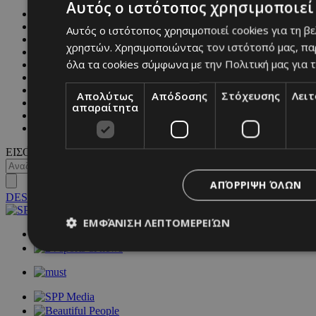
Αυτός ο ιστότοπος χρησιμοποιεί 
FASHION
PEOPLE
Αυτός ο ιστότοπος χρησιμοποιεί cookies για τη β
BEAUTY
χρηστών. Χρησιμοποιώντας τον ιστότοπό μας, πα
COVER STORY
όλα τα cookies σύμφωνα με την Πολιτική μας για τ
CULTURE
BLOGS
MAGAZINE
Απολύτως
Απόδοσης
Στόχευσης
Λει
WKND BY MUST
απαραίτητα
ASTROLOGY
ΓΕΝΙΚΕΣ ΠΛΗΡΟΦΟΡΙΕΣ
ΕΙΣΟΔΟΣ
ΑΠΌΡΡΙΨΗ ΌΛΩΝ
DESKTOP
ΕΜΦΆΝΙΣΗ ΛΕΠΤΟΜΕΡΕΙΏΝ
NETWORK:
Απολύτως απαραίτητα
Απόδοσης
Στόχευσης
Λ
Τα απολύτως απαραίτητα cookies επιτρέπουν βασικές λειτουργ