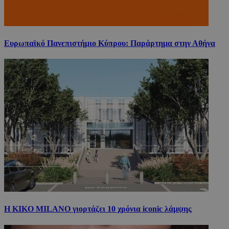
Ευρωπαϊκό Πανεπιστήμιο Κύπρου: Παράρτημα στην Αθήνα
Η KIKO MILANO γιορτάζει 10 χρόνια iconic λάμψης