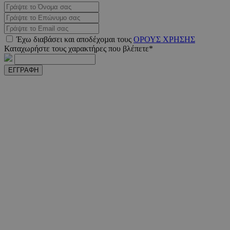
PHPSESSID
συνεδ
PHP.net
Έχω διαβάσει και αποδέχοµαι τους
ΟΡΟΥΣ ΧΡΗΣΗΣ
m.must.com.cy
Καταχωρήστε τους χαρακτήρες που βλέπετε*
ΕΓΓΡΑΦΗ
VISITOR_PRIVACY_METADATA
5 μήνε
YouTube
εβδομ
.youtube.com