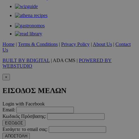
χρήστη και τη διαχείριση λογαριασμού. Ο ιστότοπος δεν μπορε
απολύτως απαραίτητα cookies.
Προμηθευτής
/
Ονοματεπώνυμο
Λήξ
Πεδίο
PinToTopCookie
www.must.com.cy
12 ώ
Home
|
Terms & Conditions
|
Privacy Policy
|
About Us
|
Contact
Us
BUILT BY BDIGITAL
| ADA CMS |
POWERED BY
WEBSTUDIO
__cf_bm
29 λεπτ
Cloudflare Inc.
δευτερό
.twitter.com
×
Google Privacy Polic
ΕΙΣΟΔΟΣ ΜΕΛΩΝ
Login with Facebook
__cf_bm
29 λεπτ
Cloudflare Inc.
Email:
δευτερό
.pexels.com
Κωδικός Πρόσβασης:
ΕΙΣΟΔΟΣ
Εισάγετε το email σας:
ΑΠΟΣΤΟΛΗ