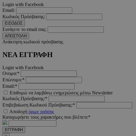
Google Privacy Polic
Login with Facebook
Email:
Κωδικός Πρόσβασης:
__cf_bm
29 λεπτ
Cloudflare Inc.
ΕΙΣΟΔΟΣ
δευτερό
.pexels.com
Εισάγετε το email σας:
ΑΠΟΣΤΟΛΗ
Ανάκτηση κωδικού πρόσβασης
ΝΕΑ ΕΓΓΡΑΦΗ
LangCookie
www.must.com.cy
1 εβδομ
μέρ
Login with Facebook
Ονομα:*
CookieScriptConsent
4 εβδο
CookieScript
Επώνυμο:*
2 μέ
www.must.com.cy
Email:*
Επιθυμώ να λαμβάνω ενημερώσεις μέσω Newsletter
Κωδικός Πρόσβασης:*
Επιβεβαίωση Κωδικού Πρόσβασης:*
Αποδοχή
όρων χρήσης
_scc_session
.entelia-
19 λεπτ
Καταχωρήστε τους χαρακτήρες που βλέπετε*
adserver.com
δευτερό
ΕΓΓΡΑΦΗ