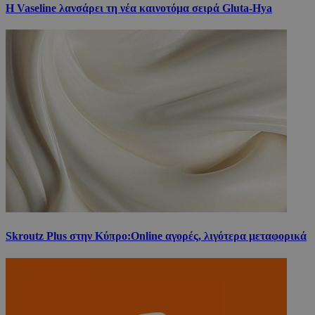
Η Vaseline λανσάρει τη νέα καινοτόμα σειρά Gluta-Hya
Skroutz Plus στην Κύπρο:Online αγορές, λιγότερα μεταφορικά