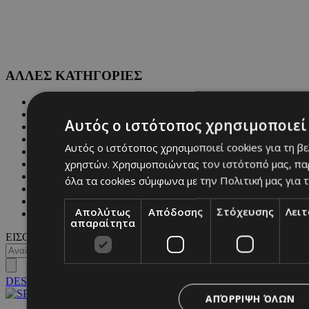
ΑΛΛΕΣ ΚΑΤΗΓΟΡΙΕΣ
FASHION
PEOPLE
Αυτός ο ιστότοπος χρησιμοποιεί 
BEAUTY
COVER STORY
Αυτός ο ιστότοπος χρησιμοποιεί cookies για τη β
CULTURE
χρηστών. Χρησιμοποιώντας τον ιστότοπό μας, πα
BLOGS
MAGAZINE
όλα τα cookies σύμφωνα με την Πολιτική μας για τ
WKND BY MUST
ASTROLOGY
Απολύτως
Απόδοσης
Στόχευσης
Λει
ΓΕΝΙΚΕΣ ΠΛΗΡΟΦΟΡΙΕΣ
απαραίτητα
ΕΙΣΟΔΟΣ
DESKTOP
ΑΠΌΡΡΙΨΗ ΌΛΩΝ