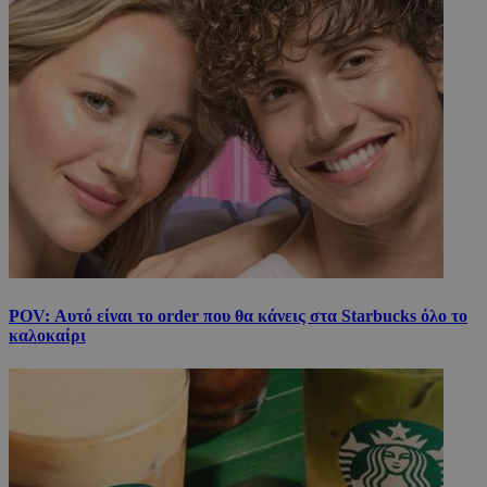
POV: Αυτό είναι το order που θα κάνεις στα Starbucks όλο το
καλοκαίρι