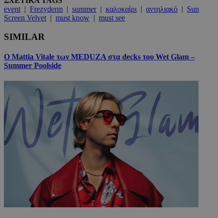
ΣΧΕΤΙΚΑ TAGS
event
|
Frezyderm
|
summer
|
καλοκαίρι
|
αντηλιακό
|
Sun
Screen Velvet
|
must know
|
must see
SIMILAR
Ο Mattia Vitale των MEDUZA στα decks του Wet Glam –
Summer Poolside