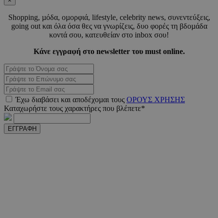
×
PHPSESSID
συνεδ
PHP.net
www.must.com.cy
Shopping, µόδα, οµορφιά, lifestyle, celebrity news, συνεντεύξεις,
going out και όλα όσα θες να γνωρίζεις, δυο φορές τη βδοµάδα
κοντά σου, κατευθείαν στο inbox σου!
Κάνε εγγραφή στο newsletter του must online.
Έχω διαβάσει και αποδέχοµαι τους
ΟΡΟΥΣ ΧΡΗΣΗΣ
Καταχωρήστε τους χαρακτήρες που βλέπετε*
PHPSESSID
συνεδ
PHP.net
m.must.com.cy
ΕΓΓΡΑΦΗ