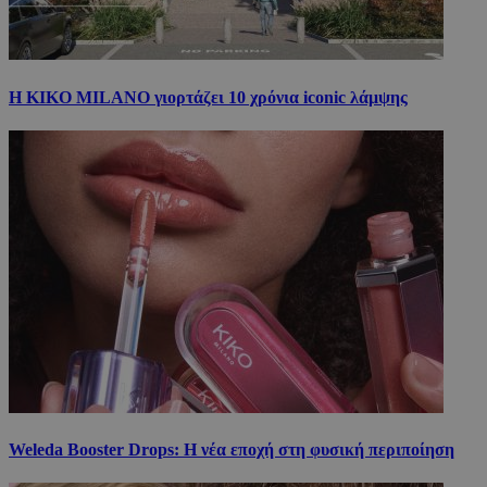
Η KIKO MILANO γιορτάζει 10 χρόνια iconic λάμψης
Weleda Booster Drops: Η νέα εποχή στη φυσική περιποίηση