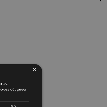
×
στών.
cookies σύμφωνα
Μη