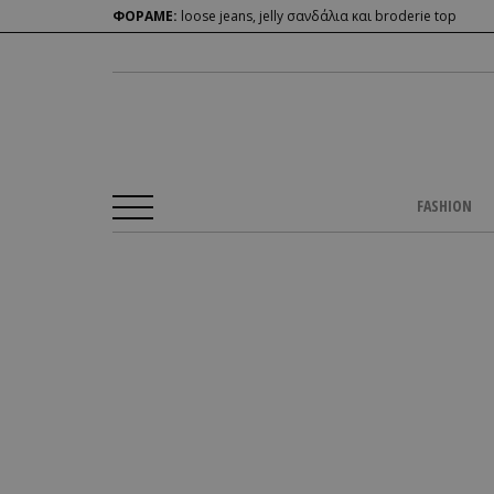
ΦΟΡΑΜΕ:
loose jeans, jelly σανδάλια και broderie top
FASHION
Αρχική Σελίδα
/
CULTURE