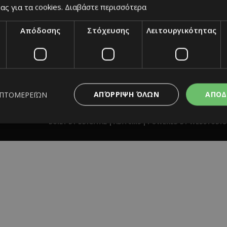
ας για τα cookies.
Διαβάστε περισσότερα
Απόδοσης
Στόχευσης
Λειτουργικότητας
ΑΠΌΡΡΙΨΗ ΌΛΩΝ
ΑΠΟΔ
ΕΠΤΟΜΕΡΕΙΏΝ
Home
|
Terms & Conditions
|
Privacy Policy
|
About Us
|
Cont
BUILT BY BDIGITAL
| ADA CMS |
POWERED BY WEBSTUDIO
ς απαραίτητα
Απόδοσης
Στόχευσης
Λειτουργικότητας
Μη ταξι
ητα cookies επιτρέπουν βασικές λειτουργίες του ιστότοπου, όπως τη σύνδεση χρή
σμού. Ο ιστότοπος δεν μπορεί να χρησιμοποιηθεί σωστά χωρίς τα απολύτως απαραί
Προμηθευτής
/
Λήξη
Περιγραφή
Πεδίο
www.must.com.cy
12 ώρες
Χρησιμοποιείται για σκοπούς C
εμφανίζει μόνο μια φορά την 
διάφορες διαφημιστικές ενέργε