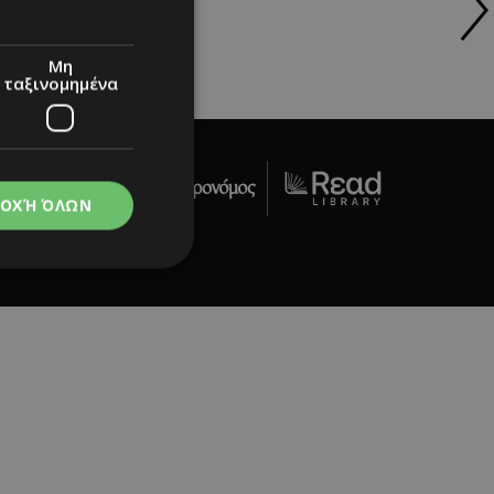
Μη
ταξινομημένα
ΟΧΉ ΌΛΩΝ
act Us
νομημένα
στη και τη
τητα cookies.
apping δηλαδή να
ημέρα στον χρήστη
ιες όπως είναι το