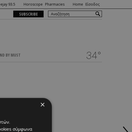
ejay 93.5
Horoscope
Pharmacies
Home
Είσοδος
SUBSCRIBE
34°
ND BY MUST
×
στών.
cookies σύμφωνα