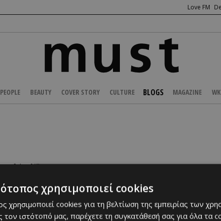
Love FM
De
BLOGS
PEOPLE
BEAUTY
COVER STORY
CULTURE
MAGAZINE
WK
e of the following:
τότοπος χρησιμοποιεί cookies
deleted
ς χρησιμοποιεί cookies για τη βελτίωση της εμπειρίας των χρη
this site
 τον ιστότοπό μας, παρέχετε τη συγκατάθεσή σας για όλα τα 