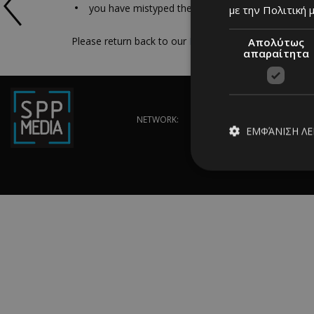
you have mistyped the address
με την Πολιτική μ
Please return back to our
Home Page
Απολύτως
απαραίτητα
NETWORK:
ΕΜΦΆΝΙΣΗ Λ
Απολύτω
Τα απολύτως απαραίτ
διαχείριση λογαρια
Ονοματεπώνυμο
PinToTopCookie