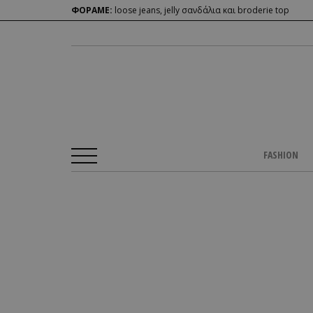
ΦΟΡΑΜΕ:
loose jeans, jelly σανδάλια και broderie top
FASHION
Αρχική Σελίδα
/
BEAUTY