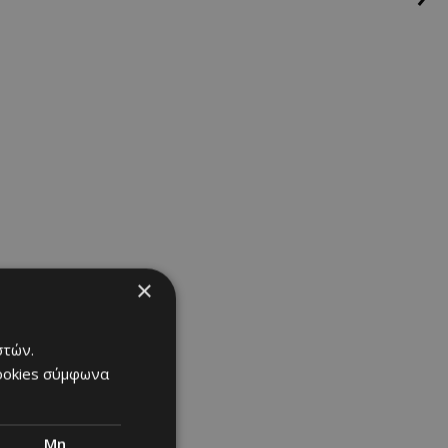
×
στών.
cookies σύμφωνα
Μη