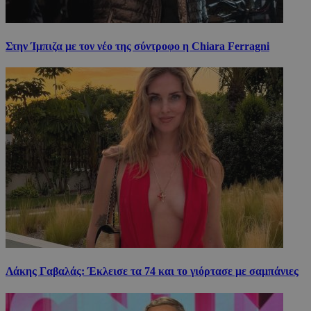
Στην Ίμπιζα με τον νέο της σύντροφο η Chiara Ferragni
Λάκης Γαβαλάς: Έκλεισε τα 74 και το γιόρτασε με σαμπάνιες