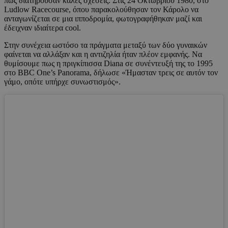
πως διατηρούσαν καλές σχέσεις. Στις 24 Οκτωβρίου 1980, στο
Ludlow Racecourse, όπου παρακολούθησαν τον Κάρολο να
ανταγωνίζεται σε μια ιπποδρομία, φωτογραφήθηκαν μαζί και
έδειχναν ιδιαίτερα cool.
Στην συνέχεια ωστόσο τα πράγματα μεταξύ των δύο γυναικών
φαίνεται να αλλάξαν και η αντιζηλία ήταν πλέον εμφανής. Να
θυμίσουμε πως η πριγκίπισσα Diana σε συνέντευξή της το 1995
στο BBC One’s Panorama, δήλωσε «Ήμασταν τρεις σε αυτόν τον
γάμο, οπότε υπήρχε συνωστισμός».