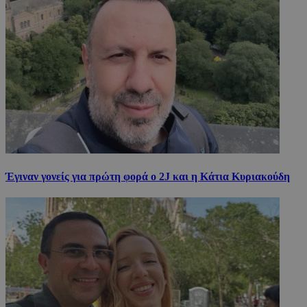
Έγιναν γονείς για πρώτη φορά ο 2J και η Κάτια Κυριακούδη