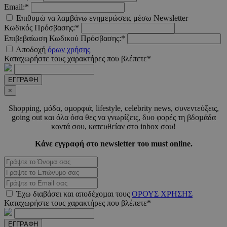
Email:*
LangCookie
www.must.com.cy
1 εβδομ
Επιθυμώ να λαμβάνω ενημερώσεις μέσω Newsletter
μέρ
Κωδικός Πρόσβασης:*
Επιβεβαίωση Κωδικού Πρόσβασης:*
CookieScriptConsent
4 εβδο
CookieScript
2 μέ
www.must.com.cy
Αποδοχή
όρων χρήσης
Καταχωρήστε τους χαρακτήρες που βλέπετε*
ΕΓΓΡΑΦΗ
×
_scc_session
.entelia-
19 λεπτ
Shopping, µόδα, οµορφιά, lifestyle, celebrity news, συνεντεύξεις,
adserver.com
δευτερό
going out και όλα όσα θες να γνωρίζεις, δυο φορές τη βδοµάδα
κοντά σου, κατευθείαν στο inbox σου!
Κάνε εγγραφή στο newsletter του must online.
PHPSESSID
συνεδ
PHP.net
www.must.com.cy
Έχω διαβάσει και αποδέχοµαι τους
ΟΡΟΥΣ ΧΡΗΣΗΣ
Καταχωρήστε τους χαρακτήρες που βλέπετε*
ΕΓΓΡΑΦΗ