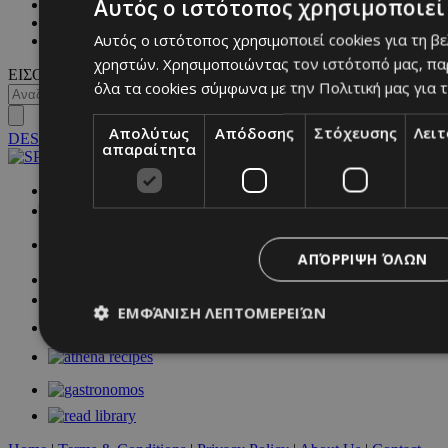
Αυτός ο ιστότοπος χρησιμοποιεί 
WKND BY MUST
ASTROLOGY
Αυτός ο ιστότοπος χρησιμοποιεί cookies για τη β
ΓΕΝΙΚΕΣ ΠΛΗΡΟΦΟΡΙΕΣ
χρηστών. Χρησιμοποιώντας τον ιστότοπό μας, πα
ΕΙΣΟΔΟΣ
όλα τα cookies σύμφωνα με την Πολιτική μας για τ
Απολύτως
Απόδοσης
Στόχευσης
Λει
DESKTOP
απαραίτητα
NETWORK:
ΑΠΌΡΡΙΨΗ ΌΛΩΝ
ΕΜΦΆΝΙΣΗ ΛΕΠΤΟΜΕΡΕΙΏΝ
Απολύτως απαραίτητα
Απόδοσης
Στόχευσης
Λ
Τα απολύτως απαραίτητα cookies επιτρέπουν βασικές λειτουργ
χρήστη και τη διαχείριση λογαριασμού. Ο ιστότοπος δεν μπορε