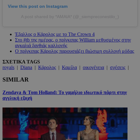
View this post on Instagram
A post shared by *AMAIA* (@_siempreconestilo_)
Έξαλλος ο Κάρολος με το The Crown 4
Στο #tb της ημέρας, ο πρίγκιπας William μεθυσμένος στην
αγκαλιά ξανθιάς καλλονής
Ο πρίγκιπας Κάρολος παρουσιάζει βιώσιμη συλλογή μόδας
ΣΧΕΤΙΚΑ TAGS
royals
|
Diana
|
Κάρολος
|
Καμίλα
|
οικογένεια
|
σχέσεις
|
SIMILAR
Zendaya & Tom Holland: Το γαμήλιο ιδιωτικό πάρτι στην
αγγλική εξοχή