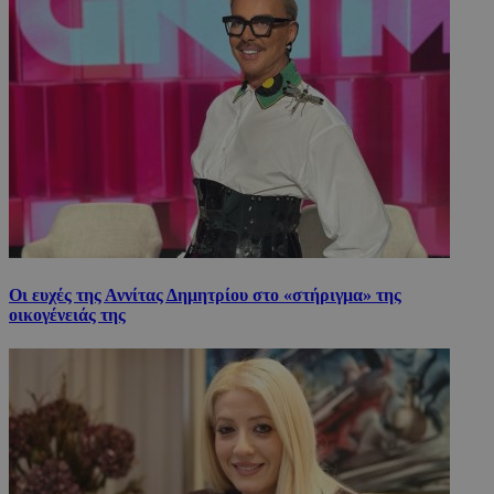
Οι ευχές της Αννίτας Δημητρίου στο «στήριγμα» της
οικογένειάς της