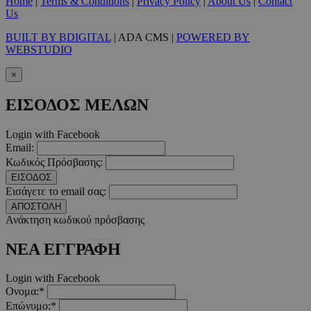
Home
|
Terms & Conditions
|
Privacy Policy
|
About Us
|
Contact
απολύτως απαραίτητα cookies.
Us
Προμηθευτής
/
BUILT BY BDIGITAL
| ADA CMS |
POWERED BY
Ονοματεπώνυμο
Λήξ
Πεδίο
WEBSTUDIO
PinToTopCookie
www.must.com.cy
12 ώ
×
ΕΙΣΟΔΟΣ ΜΕΛΩΝ
Login with Facebook
Email:
__cf_bm
29 λεπτ
Cloudflare Inc.
δευτερό
.twitter.com
Κωδικός Πρόσβασης:
ΕΙΣΟΔΟΣ
Εισάγετε το email σας:
Google Privacy Polic
ΑΠΟΣΤΟΛΗ
Ανάκτηση κωδικού πρόσβασης
__cf_bm
29 λεπτ
Cloudflare Inc.
ΝΕΑ ΕΓΓΡΑΦΗ
δευτερό
.pexels.com
Login with Facebook
Ονομα:*
Επώνυμο:*