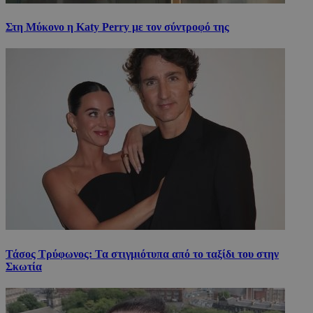
Στη Μύκονο η Katy Perry με τον σύντροφό της
Τάσος Τρύφωνος: Τα στιγμιότυπα από το ταξίδι του στην
Σκωτία