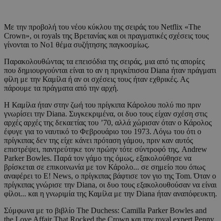
Με την προβολή του νέου κύκλου της σειράς του Netflix «The
Crown», οι royals της Βρετανίας και οι πραγματικές σχέσεις τους
γίνονται το Νο1 θέμα συζήτησης παγκοσμίως.
Παρακολουθώντας τα επεισόδια της σειράς, μια από τις απορίες
που δημιουργούνται είναι το αν η πριγκίπισσα Diana ήταν πράγματι
φίλη με την Καμίλα ή αν οι σχέσεις τους ήταν εχθρικές. Ας
πάρουμε τα πράγματα από την αρχή.
Η Καμίλα ήταν στην ζωή του πρίγκιπα Κάρολου πολύ πιο πριν
γνωρίσει την Diana. Συγκεκριμένα, οι δυο τους είχαν σχέση στις
αρχές αρχές της δεκαετίας του ’70, αλλά χώρισαν όταν ο Κάρολος
έφυγε για το ναυτικό το Φεβρουάριο του 1973. Λόγω του ότι ο
πρίγκιπας δεν της είχε κάνει πρόταση γάμου, πριν καν αυτός
επιστρέψει, παντρεύτηκε τον πρώην τότε σύντροφό της, Andrew
Parker Bowles. Παρά τον γάμο της όμως, εξακολούθησε να
βρίσκεται σε επικοινωνία με τον Κάρολο... σε σημείο που όπως
αναφέρει το Ε! News, ο πρίγκιπας βάφτισε τον γιο της Tom. Όταν ο
πρίγκιπας γνώρισε την Diana, οι δυο τους εξακολουθούσαν να είναι
φίλοι... και η γνωριμία της Καμίλα με την Diana ήταν αναπόφευκτη.
Σύμφωνα με το βιβλίο The Duchess: Camilla Parker Bowles and
the Love Affair That Rocked the Crown και την royal expert Penny