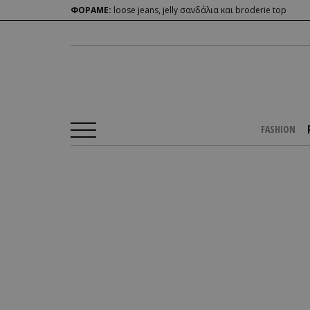
ΦΟΡΑΜΕ:
loose jeans, jelly σανδάλια και broderie top
FASHION
Αρχική Σελίδα
/
PEOPLE