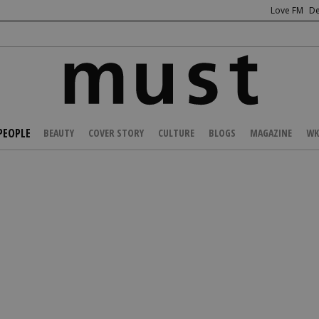
Love FM
De
PEOPLE
BEAUTY
COVER STORY
CULTURE
BLOGS
MAGAZINE
WK
/
NEWS