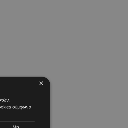
×
στών.
cookies σύμφωνα
Μη