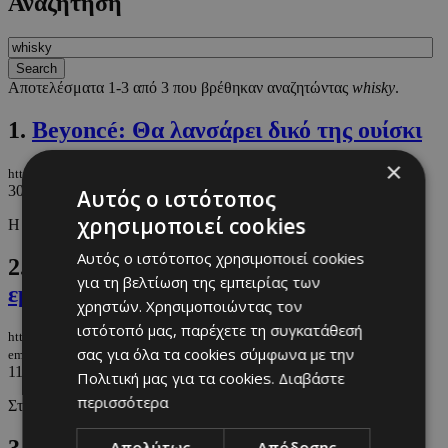
Αναζήτηση
Αποτελέσματα 1-3 από 3 που βρέθηκαν αναζητώντας
whisky
.
1.
Beyoncé: Θα λανσάρει δικό της ουίσκι
×
https://m.must.com.cy/gr/people/celebs/beyonce-tha-lansarei-diko-tis-oyiski
30/08/2024
|
CELEBS
Αυτός ο ιστότοπος
χρησιμοποιεί cookies
Η νέα επιχείρηση της τραγουδίστριας
Αυτός ο ιστότοπος χρησιμοποιεί cookies
2.
Prime Steakhouse: Υπερπολυτελής
για τη βελτίωση της εμπειρίας των
εμπειρία γεύσεων
χρηστών. Χρησιμοποιώντας τον
ιστότοπό μας, παρέχετε τη συγκατάθεσή
https://m.must.com.cy/gr/culture/promo/prime-steakhouse-yperpolytelis-
σας για όλα τα cookies σύμφωνα με την
empeiria-geyseon
11/06/2024
|
PROMO
Πολιτική μας για τα cookies.
Διαβάστε
περισσότερα
Στη νέα άφιξη της Λεμεσού.
Απολύτως
Απόδοσης