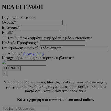
ΝΕΑ ΕΓΓΡΑΦΗ
__cf_bm
29 λεπτά 5
Cloudflare Inc.
δευτερόλε
.twitter.com
Login with Facebook
Ονομα:*
Google
Επώνυμο:*
Privacy Policy
Email:*
Επιθυμώ να λαμβάνω ενημερώσεις μέσω Newsletter
Κωδικός Πρόσβασης:*
Επιβεβαίωση Κωδικού Πρόσβασης:*
Αποδοχή
όρων χρήσης
Καταχωρήστε τους χαρακτήρες που βλέπετε*
__cf_bm
29 λεπτά 5
Cloudflare Inc.
δευτερόλε
.pexels.com
ΕΓΓΡΑΦΗ
×
Shopping, µόδα, οµορφιά, lifestyle, celebrity news, συνεντεύξεις,
going out και όλα όσα θες να γνωρίζεις, δυο φορές τη βδοµάδα
κοντά σου, κατευθείαν στο inbox σου!
Κάνε εγγραφή στο newsletter του must online.