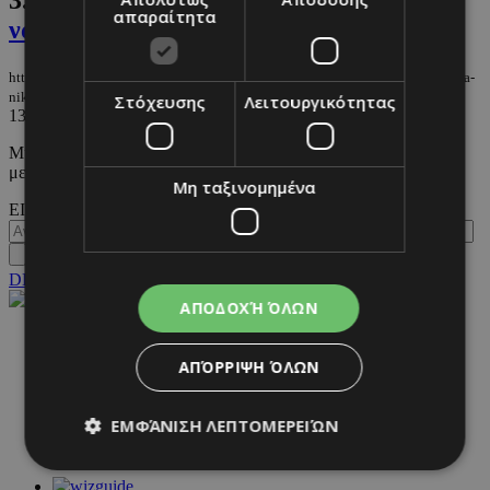
3.
Συνταγές για 5 ζεστά ροφήματα ώστε
απαραίτητα
να νικήσετε το κρύο
https://m.must.com.cy/gr/beauty/health/syntages-gia-5-zesta-rofimata-wste-na-
nikisete-to-kryo
Στόχευσης
Λειτουργικότητας
13/01/2024
|
HEALTH
Μία νόστιμη θεραπεία για τις κρύες νύχτες και την χειμερινή
μελαγχολία.
Μη ταξινομημένα
ΕΙΣΟΔΟΣ
DESKTOP
ΑΠΟΔΟΧΉ ΌΛΩΝ
NETWORK:
ΑΠΌΡΡΙΨΗ ΌΛΩΝ
ΕΜΦΆΝΙΣΗ ΛΕΠΤΟΜΕΡΕΙΏΝ