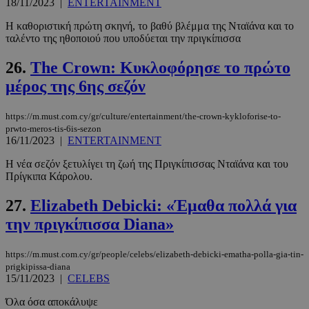
18/11/2023
|
ENTERTAINMENT
Η καθοριστική πρώτη σκηνή, το βαθύ βλέμμα της Νταϊάνα και το
ταλέντο της ηθοποιού που υποδύεται την πριγκίπισσα
PHPSESSID
συνεδρί
PHP.net
www.must.com.cy
26.
The Crown: Κυκλοφόρησε το πρώτο
μέρος της 6ης σεζόν
https://m.must.com.cy/gr/culture/entertainment/the-crown-kykloforise-to-
prwto-meros-tis-6is-sezon
16/11/2023
|
ENTERTAINMENT
Η νέα σεζόν ξετυλίγει τη ζωή της Πριγκίπισσας Νταϊάνα και του
Πρίγκιπα Κάρολου.
27.
Elizabeth Debicki: «Έμαθα πολλά για
την πριγκίπισσα Diana»
https://m.must.com.cy/gr/people/celebs/elizabeth-debicki-ematha-polla-gia-tin-
prigkipissa-diana
15/11/2023
|
CELEBS
Όλα όσα αποκάλυψε