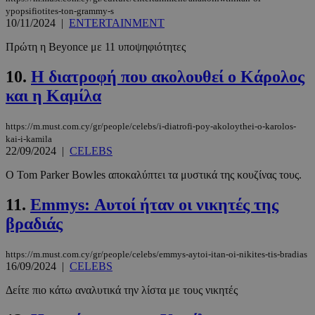
ypopsifiotites-ton-grammy-s
10/11/2024
|
ENTERTAINMENT
Πρώτη η Beyonce με 11 υποψηφιότητες
10.
Η διατροφή που ακολουθεί ο Κάρολος
και η Καμίλα
https://m.must.com.cy/gr/people/celebs/i-diatrofi-poy-akoloythei-o-karolos-
kai-i-kamila
22/09/2024
|
CELEBS
Ο Tom Parker Bowles αποκαλύπτει τα μυστικά της κουζίνας τους.
11.
Emmys: Αυτοί ήταν οι νικητές της
βραδιάς
https://m.must.com.cy/gr/people/celebs/emmys-aytoi-itan-oi-nikites-tis-bradias
16/09/2024
|
CELEBS
Δείτε πιο κάτω αναλυτικά την λίστα με τους νικητές