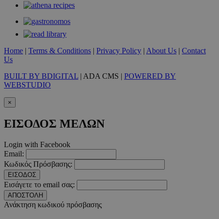
Home
|
Terms & Conditions
|
Privacy Policy
|
About Us
|
Contact
Us
takeOverCookie
www.must.com.cy
1 μέρα
BUILT BY BDIGITAL
| ADA CMS |
POWERED BY
WEBSTUDIO
×
ΕΙΣΟΔΟΣ ΜΕΛΩΝ
Login with Facebook
Email:
Κωδικός Πρόσβασης:
AdSphere-GDPR
delivery.ad-
1 χρόνος
ΕΙΣΟΔΟΣ
sphere.eu
Εισάγετε το email σας:
ΑΠΟΣΤΟΛΗ
Ανάκτηση κωδικού πρόσβασης