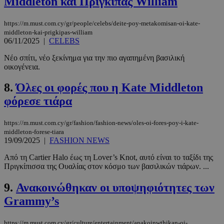
Middleton και Πρίγκιπας William
https://m.must.com.cy/gr/people/celebs/deite-poy-metakomisan-oi-kate-
middleton-kai-prigkipas-william
06/11/2025
|
CELEBS
Νέο σπίτι, νέο ξεκίνημα για την πιο αγαπημένη βασιλική
οικογένεια.
8.
Όλες οι φορές που η Kate Middleton
φόρεσε τιάρα
https://m.must.com.cy/gr/fashion/fashion-news/oles-oi-fores-poy-i-kate-
middleton-forese-tiara
19/09/2025
|
FASHION NEWS
Από τη Cartier Halo έως τη Lover’s Knot, αυτό είναι το ταξίδι της
Πριγκίπισσα της Ουαλίας στον κόσμο των βασιλικών τιάρων. ...
9.
Ανακοινώθηκαν οι υποψηφιότητες των
Grammy’s
https://m.must.com.cy/gr/culture/entertainment/anakoinwthikan-oi-