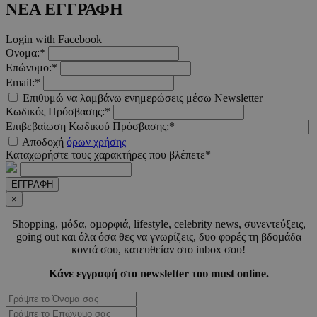
ΝΕΑ ΕΓΓΡΑΦΗ
Login with Facebook
Ονομα:*
Επώνυμο:*
Email:*
Επιθυμώ να λαμβάνω ενημερώσεις μέσω Newsletter
Κωδικός Πρόσβασης:*
Επιβεβαίωση Κωδικού Πρόσβασης:*
Αποδοχή
όρων χρήσης
Προμηθευτής
Ονοματεπώνυμο
Λήξη
Περιγραφή
Καταχωρήστε τους χαρακτήρες που βλέπετε*
Προμηθευτής
/
Πεδίο
Ονοματεπώνυμο
Λήξη
Περιγραφ
Προμηθευτής
/
Πεδίο
/
Ονοματεπώνυμο
Λήξη
Περιγραφ
__Secure-
.youtube.com
5 μήνες 4
Πεδίο
ΕΓΓΡΑΦΗ
ROLLOUT_TOKEN
εβδομάδες
__cf_bm
29 λεπτά 55
Αυτό το c
Cloudflare
×
δευτερόλεπτα
χρησιμοπο
_ga_CH3P0ECTRP
.must.com.cy
Inc.
1 χρόνος 11
Αυτό το c
Προμηθευτής
Ονοματεπώνυμο
Λήξη
Περιγραφή
για τη δι
.onesignal.com
μήνες
χρησιμοπο
/
Πεδίο
μεταξύ
από το Go
Shopping, µόδα, οµορφιά, lifestyle, celebrity news, συνεντεύξεις,
ανθρώπων
Analytics 
going out και όλα όσα θες να γνωρίζεις, δυο φορές τη βδοµάδα
CEDGDPR
.ced.cy
1 χρόνος
ρομπότ. Α
διατήρησ
κοντά σου, κατευθείαν στο inbox σου!
είναι επω
κατάστασ
ttwid
.tiktok.com
11 μήνες 4
για τον
περιόδου
εβδομάδες
ιστότοπο,
σύνδεσης
Κάνε εγγραφή στο newsletter του must online.
προκειμέν
YSC
συνεδρία
Αυτό το co
Google LLC
κάνει έγκ
_ga_CP837CRZ23
.must.com.cy
1 χρόνος 11
Αυτό το c
έχει ρυθμισ
.youtube.com
αναφορές
μήνες
χρησιμοπο
από το You
σχετικά με
από το Go
για να