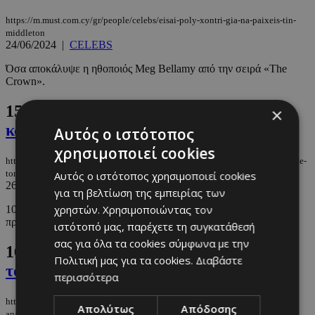
https://m.must.com.cy/gr/people/celebs/eisai-poly-xontri-gia-na-paixeis-tin-
middleton
24/06/2024
|
CELEBS
Όσα αποκάλυψε η ηθοποιός Meg Bellamy από την σειρά «The
Crown».
15.
Κοπεγχάγη: 10 πράγματα για να
×
κάνετε τον Μάιο
Αυτός ο ιστότοπος
χρησιμοποιεί cookies
https://m.must.com.cy/gr/culture/travel/kopegxagi-10-pragmata-gia-na-kanete-
ton-maio
Αυτός ο ιστότοπος χρησιμοποιεί cookies
26/04/2024
|
TRAVEL
για τη βελτίωση της εμπειρίας των
χρηστών. Χρησιμοποιώντας τον
10 δραστηριότητες που πρέπει οπωσδήποτε να βάλετε στο
πρόγραμμά σας για το συγκεκριμένο ταξίδι
ιστότοπό μας, παρέχετε τη συγκατάθεσή
σας για όλα τα cookies σύμφωνα με την
16.
People's Choice Awards: Η λίστα με
Πολιτική μας για τα cookies.
Διαβάστε
τους νικητές της βραδιάς
περισσότερα
https://m.must.com.cy/gr/people/celebs/people-s-choice-awards-deite-
Απολύτως
Απόδοσης
analytika-tin-lista-me-toys-nikites-tis-bradias