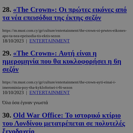
28.
«The Crown»: Oι πρώτες εικόνες από
τα νέα επεισόδια της έκτης σεζόν
https://m.must.com.cy/gr/culture/entertainment/the-crown-oi-prwtes-eikones-
PHPSESSID
συνεδρί
PHP.net
apo-ta-nea-epeisodia-tis-ektis-sezon
m.must.com.cy
18/10/2023
|
ENTERTAINMENT
29.
«The Crown»: Αυτή είναι η
ημερομηνία που θα κυκλοφορήσει η 6η
σεζόν
https://m.must.com.cy/gr/culture/entertainment/the-crown-ayti-einai-i-
imerominia-poy-tha-kykloforisei-i-6i-sezon
10/10/2023
|
ENTERTAINMENT
Όλα όσα έγιναν γνωστά
30.
Old War Office: Το ιστορικό κτίριο
του Λονδίνου μετατρέπεται σε πολυτελές
ξενοδοχείο