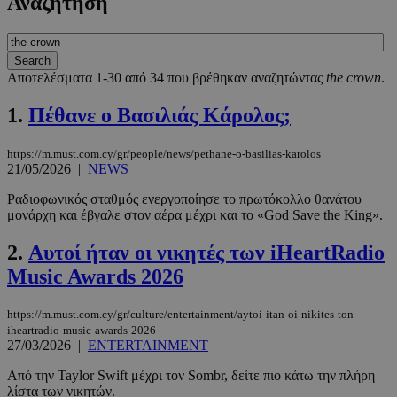
Αναζήτηση
Αποτελέσματα 1-30 από 34 που βρέθηκαν αναζητώντας
the crown
.
1.
Πέθανε ο Βασιλιάς Κάρολος;
https://m.must.com.cy/gr/people/news/pethane-o-basilias-karolos
21/05/2026
|
NEWS
Ραδιοφωνικός σταθμός ενεργοποίησε το πρωτόκολλο θανάτου
μονάρχη και έβγαλε στον αέρα μέχρι και το «God Save the King».
2.
Αυτοί ήταν οι νικητές των iHeartRadio
Music Awards 2026
https://m.must.com.cy/gr/culture/entertainment/aytoi-itan-oi-nikites-ton-
iheartradio-music-awards-2026
27/03/2026
|
ENTERTAINMENT
Από την Taylor Swift μέχρι τον Sombr, δείτε πιο κάτω την πλήρη
λίστα των νικητών.