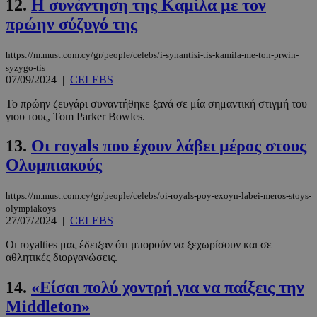
12.
Η συνάντηση της Καμίλα με τον
πρώην σύζυγό της
https://m.must.com.cy/gr/people/celebs/i-synantisi-tis-kamila-me-ton-prwin-
syzygo-tis
07/09/2024
|
CELEBS
Το πρώην ζευγάρι συναντήθηκε ξανά σε μία σημαντική στιγμή του
γιου τους, Tom Parker Bowles.
13.
Οι royals που έχουν λάβει μέρος στους
Ολυμπιακούς
https://m.must.com.cy/gr/people/celebs/oi-royals-poy-exoyn-labei-meros-stoys-
olympiakoys
27/07/2024
|
CELEBS
Oι royalties μας έδειξαν ότι μπορούν να ξεχωρίσουν και σε
αθλητικές διοργανώσεις.
14.
«Είσαι πολύ χοντρή για να παίξεις την
Middleton»