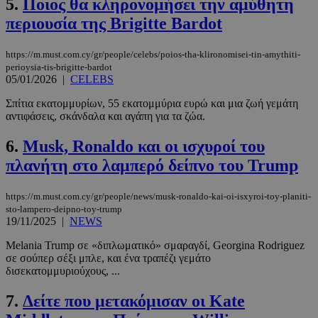
5.
Ποιος θα κληρονομήσει την αμύθητη
περιουσία της Βrigitte Bardot
https://m.must.com.cy/gr/people/celebs/poios-tha-klironomisei-tin-amythiti-
perioysia-tis-brigitte-bardot
05/01/2026
|
CELEBS
Σπίτια εκατομμυρίων, 55 εκατομμύρια ευρώ και μια ζωή γεμάτη
αντιφάσεις, σκάνδαλα και αγάπη για τα ζώα.
6.
Musk, Ronaldo και οι ισχυροί του
πλανήτη στο λαμπερό δείπνο του Trump
https://m.must.com.cy/gr/people/news/musk-ronaldo-kai-oi-isxyroi-toy-planiti-
sto-lampero-deipno-toy-trump
19/11/2025
|
NEWS
Melania Trump σε «διπλωματικό» σμαραγδί, Georgina Rodriguez
σε σούπερ σέξι μπλε, και ένα τραπέζι γεμάτο
δισεκατομμυριούχους, ...
7.
Δείτε που μετακόμισαν οι Kate