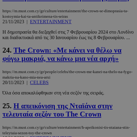
LangCookie
www.must.com.cy
1 εβδομάδα
https://m.must.com.cy/gr/culture/entertainment/the-crown-se-dimoprasia-ta-
μέρες
kostoymia-kai-ta-antikeimena-tis-seiras
21/11/2023
|
ENTERTAINMENT
Η δημοπρασία θα διεξαχθεί στις 7 Φεβρουαρίου 2024 στο Λονδίνο
και διαδικτυακά από τις 30 Ιανουαρίου έως τις 8 Φεβρουαρίου. ...
CookieScriptConsent
4 εβδομάδ
CookieScript
2 μέρες
www.must.com.cy
24.
The Crown: «Με κάνει να θέλω να
φύγω μακριά, να κάνω μια νέα αρχή»
https://m.must.com.cy/gr/people/celebs/the-crown-me-kanei-na-thelo-na-fygo-
makria-na-kano-mia-nea-arxi
20/11/2023
|
CELEBS
Όλα όσα αποκαλύφθηκαν στη νέα σεζόν της σειράς.
25.
H απεικόνιση της Νταϊάνα στην
τελευταία σεζόν του The Crown
_scc_session
.entelia-
19 λεπτά 5
adserver.com
δευτερόλε
https://m.must.com.cy/gr/culture/entertainment/h-apeikonisi-tis-ntaiana-stin-
teleytaia-sezon-toy-the-crown