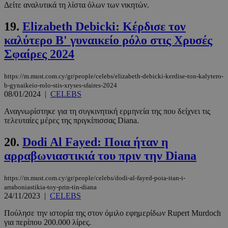
Δείτε αναλυτικά τη λίστα όλων των νικητών.
Απολύτως απαραίτητα
Απόδοσης
Στόχευσης
Λειτουργικότητας
19.
Elizabeth Debicki: Kέρδισε τον
Μη ταξινομημένα
καλύτερο Β' γυναικείο ρόλο στις Χρυσές
Σφαίρες 2024
Τα απολύτως απαραίτητα cookies επιτρέπουν
βασικές λειτουργίες του ιστότοπου, όπως τη
σύνδεση χρήστη και τη διαχείριση λογαριασμού.
https://m.must.com.cy/gr/people/celebs/elizabeth-debicki-kerdise-ton-kalytero-
Ο ιστότοπος δεν μπορεί να χρησιμοποιηθεί σωστά
b-gynaikeio-rolo-stis-xryses-sfaires-2024
χωρίς τα απολύτως απαραίτητα cookies.
08/01/2024
|
CELEBS
Προμηθευτής
/
Ονοματεπώνυμο
Λήξη
Πεδίο
Αναγνωρίστηκε για τη συγκινητική ερμηνεία της που δείχνει τις
τελευταίες μέρες της πριγκίπισσας Diana.
PinToTopCookie
www.must.com.cy
12 ώρες
20.
Dodi Al Fayed: Ποια ήταν η
αρραβωνιαστικιά του πριν την Diana
https://m.must.com.cy/gr/people/celebs/dodi-al-fayed-poia-itan-i-
arraboniastikia-toy-prin-tin-diana
24/11/2023
|
CELEBS
Πούλησε την ιστορία της στον όμιλο εφημερίδων Rupert Murdoch
για περίπου 200.000 λίρες.