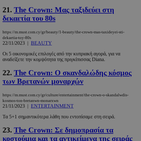
__cf_bm
29 λεπτά 5
Cloudflare Inc.
21.
The Crown: Μας ταξιδεύει στη
δευτερόλε
.twitter.com
δεκαετία του 80s
Google
https://m.must.com.cy/gr/beauty/1-beauty/the-crown-mas-taxideyei-sti-
Privacy Policy
dekaetia-toy-80s
22/11/2023
|
BEAUTY
Οι 5 οικονομικές επιλογές από την κυπριακή αγορά, για να
αναδείξετε την κομψότητα της πριγκίπισσας Diana.
22.
The Crown: Ο σκανδαλώδης κόσμος
__cf_bm
29 λεπτά 5
Cloudflare Inc.
των Βρετανών μοναρχών
δευτερόλε
.pexels.com
https://m.must.com.cy/gr/culture/entertainment/the-crown-o-skandalwdis-
kosmos-ton-bretanwn-monarxwn
21/11/2023
|
ENTERTAINMENT
Τα 5+1 σημαντικότερα λάθη που εντοπίσαμε στη σειρά.
23.
The Crown: Σε δημοπρασία τα
κοστούμια και τα αντικείμενα της σειράς