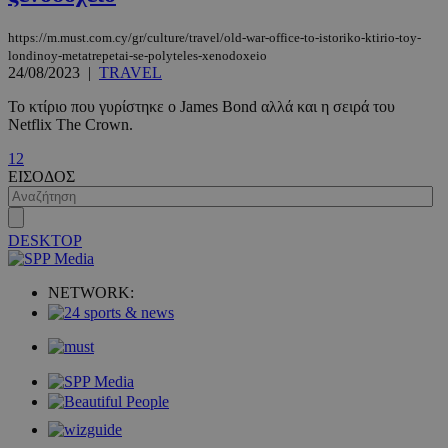
https://m.must.com.cy/gr/culture/travel/old-war-office-to-istoriko-ktirio-toy-
londinoy-metatrepetai-se-polyteles-xenodoxeio
24/08/2023
|
TRAVEL
Το κτίριο που γυρίστηκε ο James Bond αλλά και η σειρά του
Netflix The Crown.
1
2
VISITOR_PRIVACY_METADATA
5 μήνες 4
YouTube
ΕΙΣΟΔΟΣ
εβδομάδε
.youtube.com
DESKTOP
NETWORK: