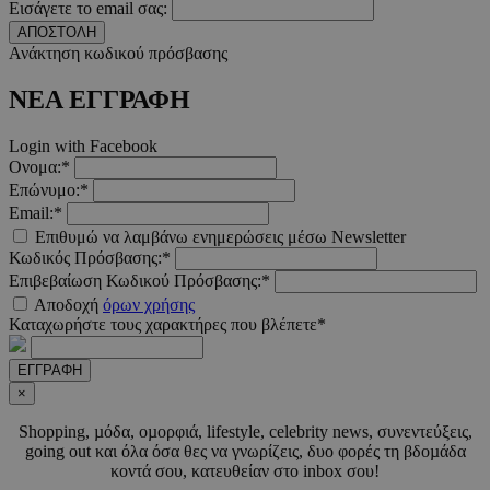
Εισάγετε το email σας:
ΑΠΟΣΤΟΛΗ
Ανάκτηση κωδικού πρόσβασης
__cf_bm
29 λεπτά 5
Cloudflare Inc.
δευτερόλε
.twitter.com
ΝΕΑ ΕΓΓΡΑΦΗ
Login with Facebook
Google
Ονομα:*
Privacy Policy
Επώνυμο:*
Email:*
Επιθυμώ να λαμβάνω ενημερώσεις μέσω Newsletter
Κωδικός Πρόσβασης:*
Επιβεβαίωση Κωδικού Πρόσβασης:*
Αποδοχή
όρων χρήσης
__cf_bm
29 λεπτά 5
Cloudflare Inc.
Καταχωρήστε τους χαρακτήρες που βλέπετε*
δευτερόλε
.pexels.com
ΕΓΓΡΑΦΗ
×
Shopping, µόδα, οµορφιά, lifestyle, celebrity news, συνεντεύξεις,
going out και όλα όσα θες να γνωρίζεις, δυο φορές τη βδοµάδα
κοντά σου, κατευθείαν στο inbox σου!