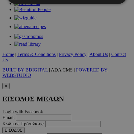
Απολύτως απαραίτητα
Απόδοσης
Στόχευσης
Λειτουργικότητας
Μη ταξινομημένα
Τα απολύτως απαραίτητα cookies επιτρέπουν
βασικές λειτουργίες του ιστότοπου, όπως τη
σύνδεση χρήστη και τη διαχείριση λογαριασμού.
Home
|
Terms & Conditions
|
Privacy Policy
|
About Us
|
Contact
Ο ιστότοπος δεν μπορεί να χρησιμοποιηθεί σωστά
Us
χωρίς τα απολύτως απαραίτητα cookies.
BUILT BY BDIGITAL
| ADA CMS |
POWERED BY
Προμηθευτής
/
Ονοματεπώνυμο
Λήξη
WEBSTUDIO
Πεδίο
PinToTopCookie
www.must.com.cy
12 ώρες
×
ΕΙΣΟΔΟΣ ΜΕΛΩΝ
Login with Facebook
Email:
Κωδικός Πρόσβασης:
ΕΙΣΟΔΟΣ