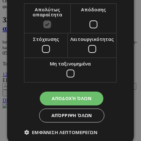
Οι εκθαμβωτικές τιάρες που έχουν μαγνητίσει τα φλας
φωτογράφων.
Απολύτως
Απόδοσης
απαραίτητα
33.
Βασιλιάς Κάρoλος: Τα 8 αξεσουάρ
αξίας εκατομμυρίων
Στόχευσης
Λειτουργικότητας
https://m.must.com.cy/gr/people/celebs/oles-oi-proetoimasies-gia-ti-stepsi-toy-
basilia-kai-to-programma-tis-teletis
05/05/2023
|
CELEBS
Μη ταξινομημένα
Τα συμβολικά κομμάτια που θα φορέσει ο Κάρολος στη στέψη.
1
2
ΕΙΣΟΔΟΣ
ΑΠΟΔΟΧΉ ΌΛΩΝ
DESKTOP
ΑΠΌΡΡΙΨΗ ΌΛΩΝ
NETWORK:
ΕΜΦΆΝΙΣΗ ΛΕΠΤΟΜΕΡΕΙΏΝ