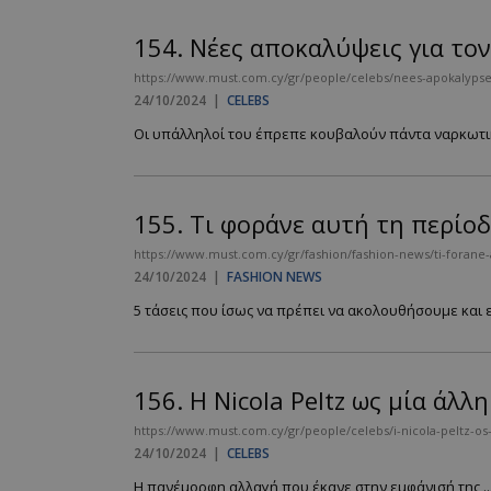
154.
Νέες αποκαλύψεις για τον
https://www.must.com.cy/gr/people/celebs/nees-apokalypsei
24/10/2024
|
CELEBS
Οι υπάλληλοί του έπρεπε κουβαλούν πάντα ναρκωτικά
155.
Τι φοράνε αυτή τη περίοδο
https://www.must.com.cy/gr/fashion/fashion-news/ti-forane-ay
24/10/2024
|
FASHION NEWS
5 τάσεις που ίσως να πρέπει να ακολουθήσουμε και εμ
156.
Η Nicola Peltz ως μία άλλ
https://www.must.com.cy/gr/people/celebs/i-nicola-peltz-os-
24/10/2024
|
CELEBS
Η πανέμορφη αλλαγή που έκανε στην εμφάνισή της ..