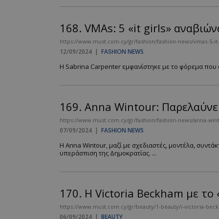
PHPSESSID
168.
VMAs: 5 «it girls» αναβιών
https://www.must.com.cy/gr/fashion/fashion-news/vmas-5-it-
12/09/2024
|
FASHION NEWS
Η Sabrina Carpenter εμφανίστηκε με το φόρεμα που 
VISITOR_PRIVACY
169.
Anna Wintour: Παρελαύνε
https://www.must.com.cy/gr/fashion/fashion-news/anna-wint
07/09/2024
|
FASHION NEWS
Η Anna Wintour, μαζί με σχεδιαστές, μοντέλα, συντ
υπεράσπιση της Δημοκρατίας. ...
takeOverCookie
170.
Η Victoria Beckham με το 
AdSphere-GDPR
https://www.must.com.cy/gr/beauty/1-beauty/i-victoria-bec
06/09/2024
|
BEAUTY