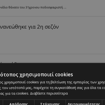
νίδιο θάνατο του 31χρονου ποδοσφαιριστή. ...
ανανεώθηκε για 2η σεζόν
ά φρύδια;
ck-ta-lepta-frydia
τότοπος χρησιμοποιεί cookies
ς χρησιμοποιεί cookies για τη βελτίωση της εμπειρίας των χρη
 τον ιστότοπό μας, παρέχετε τη συγκατάθεσή σας για όλα τα 
ας για τα cookies.
Διαβάστε περισσότερα
τ από την εγκυμοσύνη της
Απόδοσης
Στόχευσης
Λειτουργικότητας