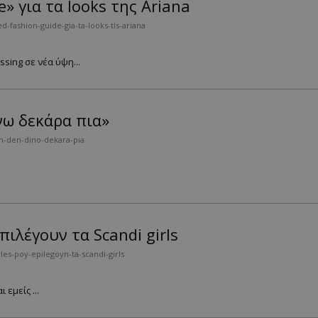
» για τα looks της Ariana
-fashion-guide-gia-ta-looks-tis-ariana
sing σε νέα ύψη...
νω δεκάρα πια»
m-den-dino-dekara-pia
πιλέγουν τα Scandi girls
es-poy-epilegoyn-ta-scandi-girls
εμείς ...