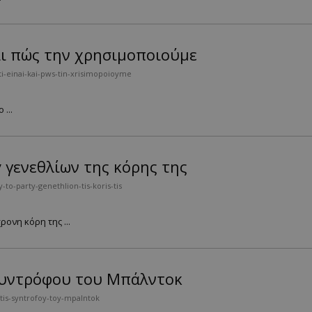
και πώς την χρησιμοποιούμε
i-einai-kai-pws-tin-xrisimopoioyme
...
 γενεθλίων της κόρης της
o-party-genethlion-tis-koris-tis
ονη κόρη της ...
συντρόφου του Μπάλντοκ
tis-syntrofoy-toy-mpalntok