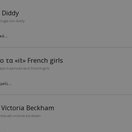
 Diddy
s-gia-ton-diddy
 ...
 τα «it» French girls
ti-ti-periodo-ta-it-french-girls
είς ...
η Victoria Beckham
mia-alli-victoria-beckham
.