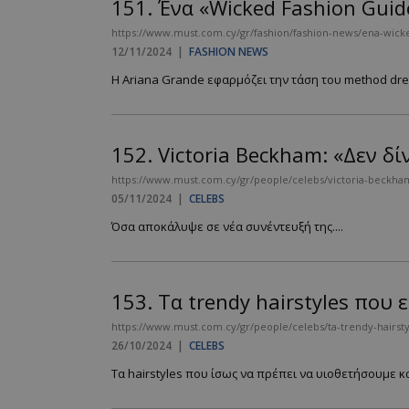
151.
Ένα «Wicked Fashion Guide
https://www.must.com.cy/gr/fashion/fashion-news/ena-wicked
12/11/2024
|
FASHION NEWS
Η Ariana Grande εφαρμόζει την τάση του method dres
152.
Victoria Beckham: «Δεν δί
https://www.must.com.cy/gr/people/celebs/victoria-beckha
05/11/2024
|
CELEBS
Όσα αποκάλυψε σε νέα συνέντευξή της....
153.
Τα trendy hairstyles που ε
https://www.must.com.cy/gr/people/celebs/ta-trendy-hairstyl
26/10/2024
|
CELEBS
Τα hairstyles που ίσως να πρέπει να υιοθετήσουμε και 