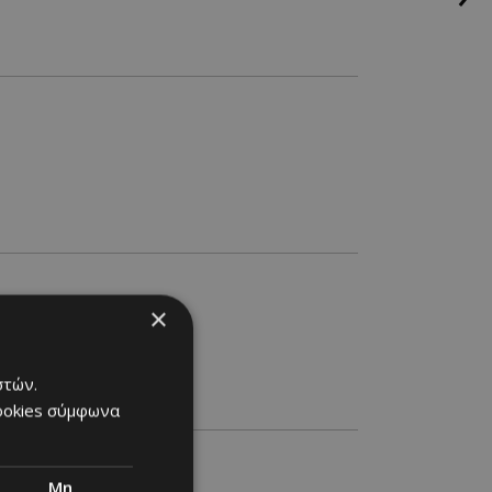
×
στών.
cookies σύμφωνα
Μη