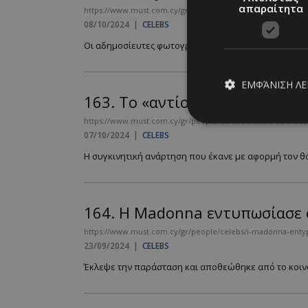
απαραίτητα
https://www.must.com.cy/gr/people/celebs/hailey-to-throwb
08/10/2024
|
CELEBS
Οι αδημοσίευτες φωτογραφίες από την εγκυμοσύνη της 
ΕΜΦΆΝΙΣΗ Λ
163.
Το «αντίο» της Madonna 
https://www.must.com.cy/gr/people/celebs/o-antio-tis-madon
07/10/2024
|
CELEBS
Απολύτω
Η συγκινητική ανάρτηση που έκανε με αφορμή τον θάν
Τα απολύτως απαραίτ
διαχείριση λογαρια
164.
Η Madonna εντυπωσίασε 
Ονοματεπώνυμο
https://www.must.com.cy/gr/people/celebs/i-madonna-enty
PinToTopCookie
23/09/2024
|
CELEBS
Έκλεψε την παράσταση και αποθεώθηκε από το κοινό 
__cf_bm