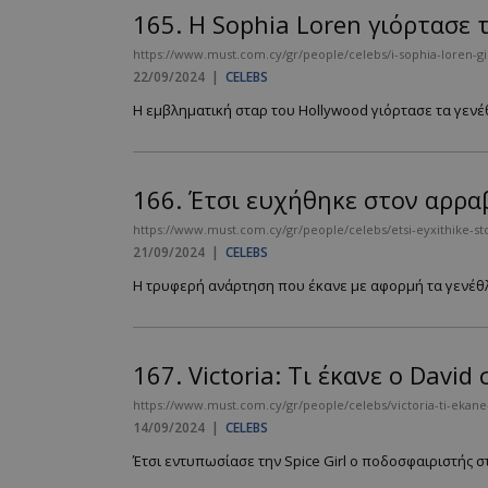
165.
Η Sophia Loren γιόρτασε 
https://www.must.com.cy/gr/people/celebs/i-sophia-loren-gio
22/09/2024
|
CELEBS
__cf_bm
Η εμβληματική σταρ του Hollywood γιόρτασε τα γενέθ
LangCookie
166.
Έτσι ευχήθηκε στον αρρα
CookieScriptConse
https://www.must.com.cy/gr/people/celebs/etsi-eyxithike-sto
21/09/2024
|
CELEBS
Η τρυφερή ανάρτηση που έκανε με αφορμή τα γενέθλια
_scc_session
PHPSESSID
167.
Victoria: Τι έκανε ο Davi
https://www.must.com.cy/gr/people/celebs/victoria-ti-ekane
14/09/2024
|
CELEBS
Έτσι εντυπωσίασε την Spice Girl o ποδοσφαιριστής σ