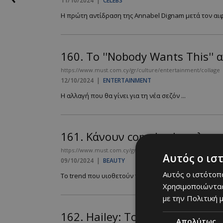
11/10/2024
|
CELEBS
Η πρώτη αντίδραση της Annabel Dignam μετά τον αιφ
160.
Το ''Nobody Wants This'' 
https://www.must.com.cy/gr/culture/entertainment/collage
12/10/2024
|
ENTERTAINMENT
Η αλλαγή που θα γίνει για τη νέα σεζόν ...
161.
Κάνουν comeback τα λεπτ
https://www.must.com.cy/gr/beauty/1-beauty/kanoyn-comeba
Αυτός ο ισ
09/10/2024
|
BEAUTY
Αυτός ο ιστότοπο
Το trend που υιοθετούν τα ''it'' girls ...
Χρησιμοποιώντας
με την Πολιτική μ
162.
Hailey: Το throwback ποσ
Απολύτως