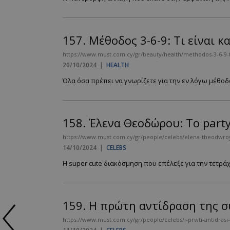
157.
Μέθοδος 3-6-9: Τι είναι 
https://www.must.com.cy/gr/beauty/health/methodos-3-6-9-t
20/10/2024
|
HEALTH
Όλα όσα πρέπει να γνωρίζετε για την εν λόγω μέθοδο 
158.
Έλενα Θεοδώρου: To party
https://www.must.com.cy/gr/people/celebs/elena-theodwroy-t
14/10/2024
|
CELEBS
Η super cute διακόσμηση που επέλεξε για την τετράχρ
159.
Η πρώτη αντίδραση της 
https://www.must.com.cy/gr/people/celebs/i-prwti-antidrasi-