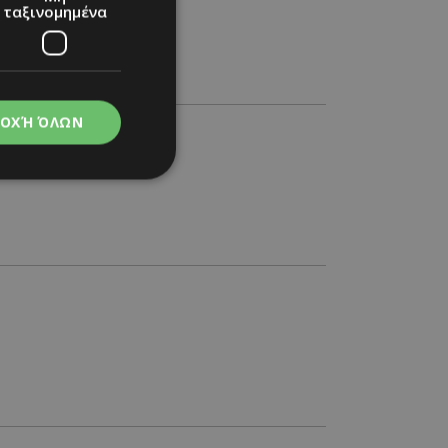
ταξινομημένα
ΟΧΉ ΌΛΩΝ
νομημένα
στη και τη
τητα cookies.
apping δηλαδή να
ημέρα στον χρήστη
ιες όπως είναι το
up και push down
ι για τη διάκριση
Αυτό είναι