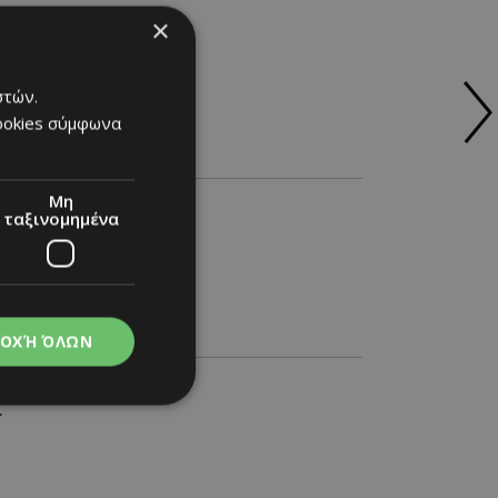
×
στών.
cookies σύμφωνα
 της ζωής....
Μη
ταξινομημένα
ΟΧΉ ΌΛΩΝ
ι
νομημένα
στη και τη