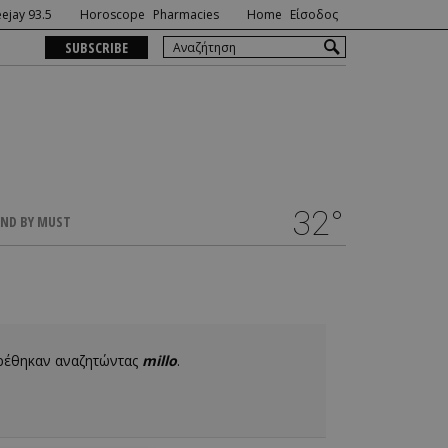
ejay 93.5
Horoscope
Pharmacies
Home
Είσοδος
SUBSCRIBE
32°
ND BY MUST
βρέθηκαν αναζητώντας
millo
.