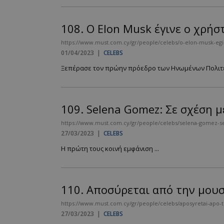
PHPSESSID
108.
Ο Elon Musk έγινε ο χρήσ
https://www.must.com.cy/gr/people/celebs/o-elon-musk-egine
01/04/2023
|
CELEBS
Ξεπέρασε τον πρώην πρόεδρο των Ηνωμένων Πολιτε
VISITOR_PRIVACY
109.
Selena Gomez: Σε σχέση μ
https://www.must.com.cy/gr/people/celebs/selena-gomez-se-
27/03/2023
|
CELEBS
Η πρώτη τους κοινή εμφάνιση ...
takeOverCookie
110.
Αποσύρεται από την μουσι
AdSphere-GDPR
https://www.must.com.cy/gr/people/celebs/aposyretai-apo-ti
27/03/2023
|
CELEBS