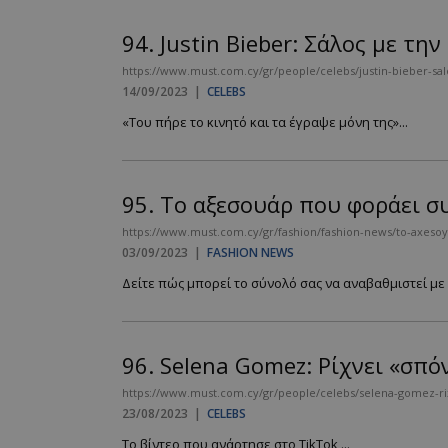
94.
Justin Bieber: Σάλος με τη
https://www.must.com.cy/gr/people/celebs/justin-bieber-salo
14/09/2023
|
CELEBS
«Του πήρε το κινητό και τα έγραψε μόνη της»...
95.
To αξεσουάρ που φοράει συν
https://www.must.com.cy/gr/fashion/fashion-news/to-axesoyar
03/09/2023
|
FASHION NEWS
Δείτε πώς μπορεί το σύνολό σας να αναβαθμιστεί με 
96.
Selena Gomez: Ρίχνει «σπόντ
https://www.must.com.cy/gr/people/celebs/selena-gomez-rixn
23/08/2023
|
CELEBS
Το βίντεο που ανάρτησε στο TikTok ...