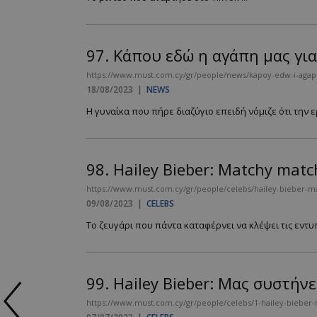
97.
Κάπου εδώ η αγάπη μας για 
https://www.must.com.cy/gr/people/news/kapoy-edw-i-agapi-
18/08/2023
|
NEWS
Η γυναίκα που πήρε διαζύγιο επειδή νόμιζε ότι την 
98.
Hailey Bieber: Matchy matc
https://www.must.com.cy/gr/people/celebs/hailey-bieber-m
09/08/2023
|
CELEBS
Το ζευγάρι που πάντα καταφέρνει να κλέψει τις εντυπώ
99.
Hailey Bieber: Μας συστήνε
https://www.must.com.cy/gr/people/celebs/1-hailey-bieber-mas