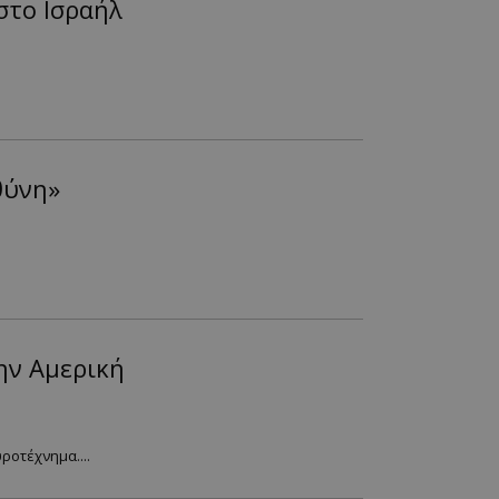
στο Ισραήλ
θύνη»
ην Αμερική
ροτέχνημα....