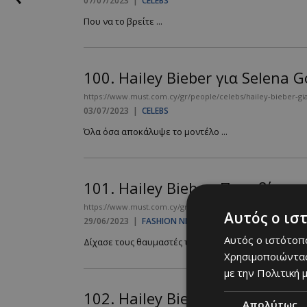
07/07/2023
|
CELEBS
Που να το βρείτε ...
100.
Hailey Bieber για Selena
https://www.must.com.cy/gr/people/celebs/hailey-bieber-g
03/07/2023
|
CELEBS
Όλα όσα αποκάλυψε το μοντέλο ...
101.
Hailey Bieber: Παραβίασε
https://www.must.com.cy/gr/fashion/fashion-news/hailey-b
Αυτός ο ισ
29/06/2023
|
FASHION NEWS
Αυτός ο ιστότοπο
Δίχασε τους θαυμαστές της με την στιλιστική της επιλ
Χρησιμοποιώντας
με την Πολιτική μ
102.
Hailey Bieber: Το ραντεβού
Απολύτως