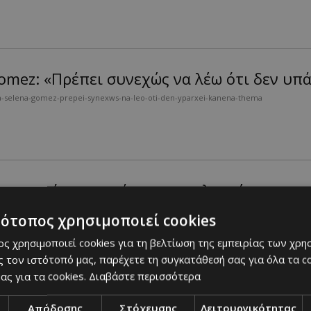
 Gomez: «Πρέπει συνεχώς να λέω ότι δεν υπ
ia-selena-gomez-prepei-synexws-na-leo-oti-den-yparxei-kanena-thema
 τον κανόνα του γάμου ως καλεσμένη
ieber-parabiase-ton-kanona-toy-gamoy-os-kalesmeni
τότοπος χρησιμοποιεί cookies
ς χρησιμοποιεί cookies για τη βελτίωση της εμπειρίας των χρη
ογή στον γάμο της φίλης της....
 τον ιστότοπό μας, παρέχετε τη συγκατάθεσή σας για όλα τα 
ας για τα cookies.
Διαβάστε περισσότερα
 της με τον Justin Bieber
Απόδοσης
Στόχευσης
Λειτουργικότητας