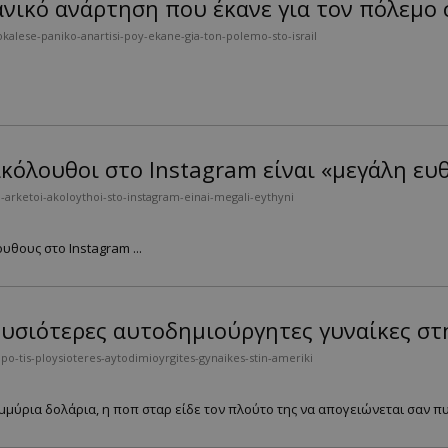
πανικό ανάρτηση που έκανε για τον πόλεμο 
kalese-paniko-anartisi-poy-ekane-gia-ton-polemo-sto-israil
ακόλουθοι στο Instagram είναι «μεγάλη ευ
arketoi-akoloythoi-sto-instagram-einai-megali-eythyni
υθους στο Instagram ...
λουσιότερες αυτοδημιούργητες γυναίκες στ
o-tis-ploysioteres-aytodimioyrgites-gynaikes-stin-ameriki
μμύρια δολάρια, η ποπ σταρ είδε τον πλούτο της να απογειώνεται σαν πυ