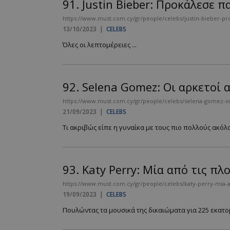
91.
Justin Bieber: Προκάλεσε 
https://www.must.com.cy/gr/people/celebs/justin-bieber-pro
13/10/2023
|
CELEBS
Όλες οι λεπτομέρειες ...
92.
Selena Gomez: Οι αρκετοί 
https://www.must.com.cy/gr/people/celebs/selena-gomez-oi-
21/09/2023
|
CELEBS
Τι ακριβώς είπε η γυναίκα με τους πιο πολλούς ακόλο
93.
Katy Perry: Μία από τις π
https://www.must.com.cy/gr/people/celebs/katy-perry-mia-ap
19/09/2023
|
CELEBS
Πουλώντας τα μουσικά της δικαιώματα για 225 εκατο