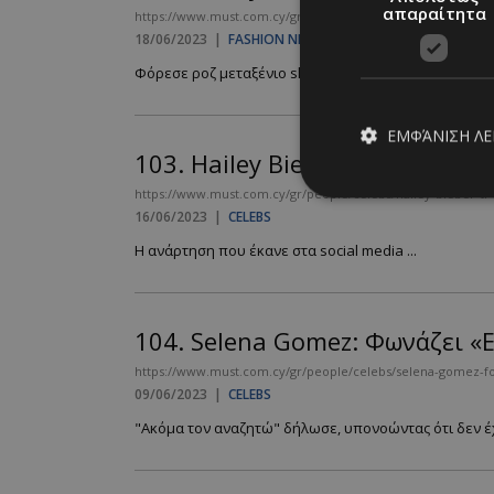
απαραίτητα
https://www.must.com.cy/gr/fashion/fashion-news/hailey-bie
18/06/2023
|
FASHION NEWS
Φόρεσε ροζ μεταξένιο slip dress....
ΕΜΦΆΝΙΣΗ Λ
103.
Hailey Bieber: Τι είπε γι
https://www.must.com.cy/gr/people/celebs/hailey-bieber-ti-e
16/06/2023
|
CELEBS
Απολύτω
Η ανάρτηση που έκανε στα social media ...
Τα απολύτως απαραίτ
διαχείριση λογαρια
104.
Selena Gomez: Φωνάζει «Ε
Ονοματεπώνυμο
https://www.must.com.cy/gr/people/celebs/selena-gomez-fona
PinToTopCookie
09/06/2023
|
CELEBS
"Ακόμα τον αναζητώ" δήλωσε, υπονοώντας ότι δεν έχε
__cf_bm