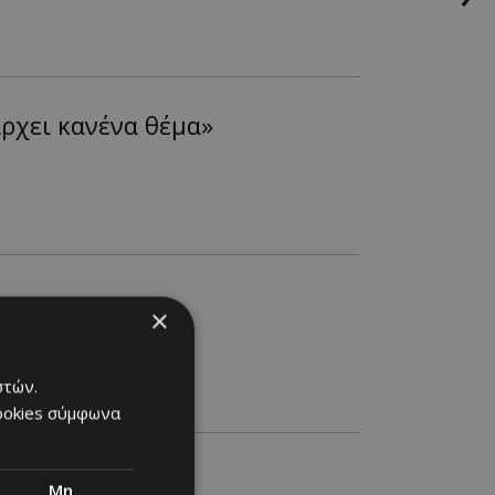
άρχει κανένα θέμα»
×
στών.
cookies σύμφωνα
Μη