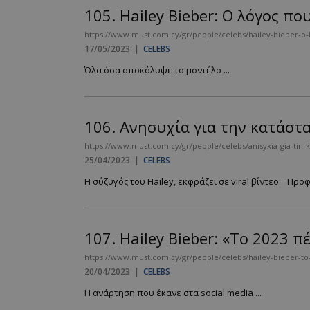
105.
Hailey Bieber: Ο λόγος πο
https://www.must.com.cy/gr/people/celebs/hailey-bieber-o-l
17/05/2023
|
CELEBS
__cf_bm
Όλα όσα αποκάλυψε το μοντέλο ...
LangCookie
106.
Ανησυχία για την κατάστα
CookieScriptConse
https://www.must.com.cy/gr/people/celebs/anisyxia-gia-tin-ka
25/04/2023
|
CELEBS
Η σύζυγός του Hailey, εκφράζει σε viral βίντεο: ''Προφα
_scc_session
PHPSESSID
107.
Hailey Bieber: «Το 2023 π
https://www.must.com.cy/gr/people/celebs/hailey-bieber-to-2
20/04/2023
|
CELEBS
Η ανάρτηση που έκανε στα social media ...