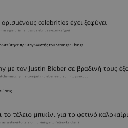
ορισμένους celebrities έχει ξεφύγει
mas-gia-orismenoys-celebrities-exei-xefygei
ερωτεύτηκε πρωταγωνιστής του Stranger Things...
hy με τον Justin Bieber σε βραδινή τους έξ
atchy-matchy-me-ton-justin-bieber-se-bradini-toys-exodo
σεις. ...
ι το τέλειο μπικίνι για το φετινό καλοκαίρ
-systinei-to-teleio-mpikini-gia-to-fetino-kalokairi