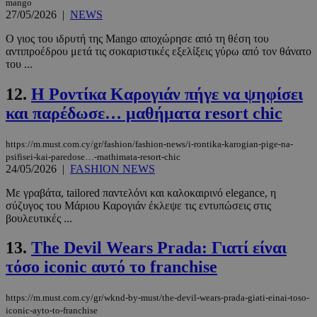
mango
27/05/2026
|
NEWS
Ο γιος του ιδρυτή της Mango αποχώρησε από τη θέση του
αντιπροέδρου μετά τις σοκαριστικές εξελίξεις γύρω από τον θάνατο
του ...
12.
Η Ροντίκα Καρογιάν πήγε να ψηφίσει
και παρέδωσε… μαθήματα resort chic
https://m.must.com.cy/gr/fashion/fashion-news/i-rontika-karogian-pige-na-
psifisei-kai-paredose…-mathimata-resort-chic
24/05/2026
|
FASHION NEWS
Με γραβάτα, tailored παντελόνι και καλοκαιρινό elegance, η
σύζυγος του Μάριου Καρογιάν έκλεψε τις εντυπώσεις στις
βουλευτικές ...
13.
The Devil Wears Prada: Γιατί είναι
τόσο iconic αυτό το franchise
https://m.must.com.cy/gr/wknd-by-must/the-devil-wears-prada-giati-einai-toso-
iconic-ayto-to-franchise