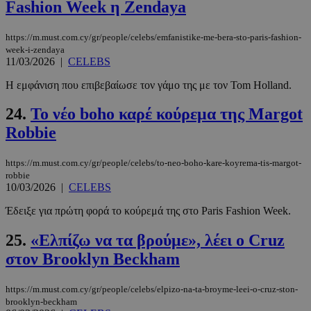
Fashion Week η Zendaya
LangCookie
www.must.com.cy
1 εβδομάδα
https://m.must.com.cy/gr/people/celebs/emfanistike-me-bera-sto-paris-fashion-
μέρες
week-i-zendaya
11/03/2026
|
CELEBS
Η εμφάνιση που επιβεβαίωσε τον γάμο της με τον Tom Holland.
CookieScriptConsent
4 εβδομάδ
CookieScript
24.
Το νέο boho καρέ κούρεμα της Margot
2 μέρες
www.must.com.cy
Robbie
https://m.must.com.cy/gr/people/celebs/to-neo-boho-kare-koyrema-tis-margot-
robbie
10/03/2026
|
CELEBS
Έδειξε για πρώτη φορά το κούρεμά της στο Paris Fashion Week.
25.
«Ελπίζω να τα βρούμε», λέει ο Cruz
στον Brooklyn Beckham
_scc_session
.entelia-
19 λεπτά 5
adserver.com
δευτερόλε
https://m.must.com.cy/gr/people/celebs/elpizo-na-ta-broyme-leei-o-cruz-ston-
brooklyn-beckham