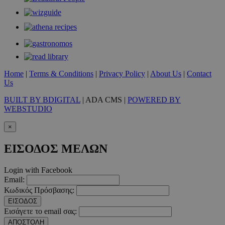
Home
|
Terms & Conditions
|
Privacy Policy
|
About Us
|
Contact
takeOverCookie
www.must.com.cy
1 μέρα
Us
BUILT BY BDIGITAL
| ADA CMS |
POWERED BY
WEBSTUDIO
×
ΕΙΣΟΔΟΣ ΜΕΛΩΝ
Login with Facebook
Email:
AdSphere-GDPR
delivery.ad-
1 χρόνος
Κωδικός Πρόσβασης:
sphere.eu
ΕΙΣΟΔΟΣ
Εισάγετε το email σας:
ΑΠΟΣΤΟΛΗ