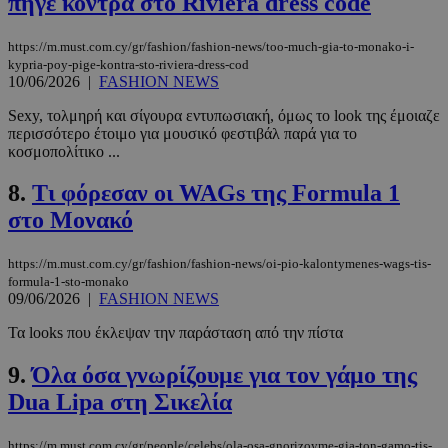
πήγε κόντρα στο Riviera dress code
https://m.must.com.cy/gr/fashion/fashion-news/too-much-gia-to-monako-i-
kypria-poy-pige-kontra-sto-riviera-dress-cod
10/06/2026
|
FASHION NEWS
Sexy, τολμηρή και σίγουρα εντυπωσιακή, όμως το look της έμοιαζε
περισσότερο έτοιμο για μουσικό φεστιβάλ παρά για το
κοσμοπολίτικο ...
8.
Τι φόρεσαν οι WAGs της Formula 1
στο Μονακό
https://m.must.com.cy/gr/fashion/fashion-news/oi-pio-kalontymenes-wags-tis-
formula-1-sto-monako
09/06/2026
|
FASHION NEWS
Τα looks που έκλεψαν την παράσταση από την πίστα
9.
Όλα όσα γνωρίζουμε για τον γάμο της
Dua Lipa στη Σικελία
https://m.must.com.cy/gr/people/celebs/ola-osa-gnorizoyme-gia-ton-gamo-tis-