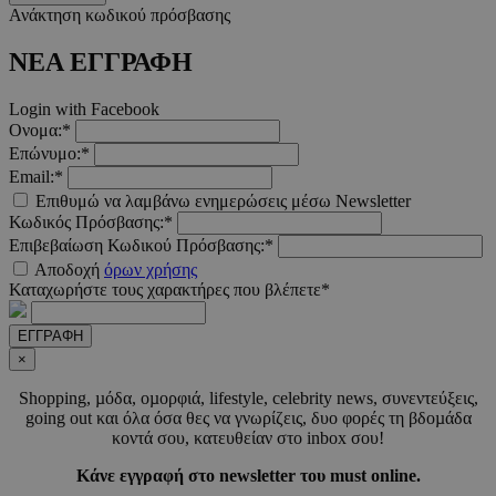
Ανάκτηση κωδικού πρόσβασης
ΝΕΑ ΕΓΓΡΑΦΗ
Login with Facebook
Ονομα:*
Επώνυμο:*
Email:*
Επιθυμώ να λαμβάνω ενημερώσεις μέσω Newsletter
Κωδικός Πρόσβασης:*
Επιβεβαίωση Κωδικού Πρόσβασης:*
Προμηθευτής
Ονοματεπώνυμο
Λήξη
Περιγραφή
Αποδοχή
όρων χρήσης
Προμηθευτής
/
Πεδίο
Ονοματεπώνυμο
Λήξη
Περιγραφ
Καταχωρήστε τους χαρακτήρες που βλέπετε*
Προμηθευτής
/
Πεδίο
/
Ονοματεπώνυμο
Λήξη
Περιγραφ
__Secure-
.youtube.com
5 μήνες 4
Πεδίο
ROLLOUT_TOKEN
εβδομάδες
__cf_bm
29 λεπτά 55
Αυτό το c
Cloudflare
ΕΓΓΡΑΦΗ
δευτερόλεπτα
χρησιμοπο
_ga_CH3P0ECTRP
.must.com.cy
Inc.
1 χρόνος 11
Αυτό το c
Προμηθευτής
Ονοματεπώνυμο
Λήξη
Περιγραφή
για τη δι
.onesignal.com
μήνες
χρησιμοπο
×
/
Πεδίο
μεταξύ
από το Go
ανθρώπων
Analytics 
CEDGDPR
.ced.cy
1 χρόνος
Shopping, µόδα, οµορφιά, lifestyle, celebrity news, συνεντεύξεις,
ρομπότ. Α
διατήρησ
είναι επω
going out και όλα όσα θες να γνωρίζεις, δυο φορές τη βδοµάδα
κατάστασ
ttwid
.tiktok.com
11 μήνες 4
για τον
περιόδου
κοντά σου, κατευθείαν στο inbox σου!
εβδομάδες
ιστότοπο,
σύνδεσης
προκειμέν
YSC
συνεδρία
Αυτό το co
Google LLC
Κάνε εγγραφή στο newsletter του must online.
κάνει έγκ
_ga_CP837CRZ23
.must.com.cy
1 χρόνος 11
Αυτό το c
έχει ρυθμισ
.youtube.com
αναφορές