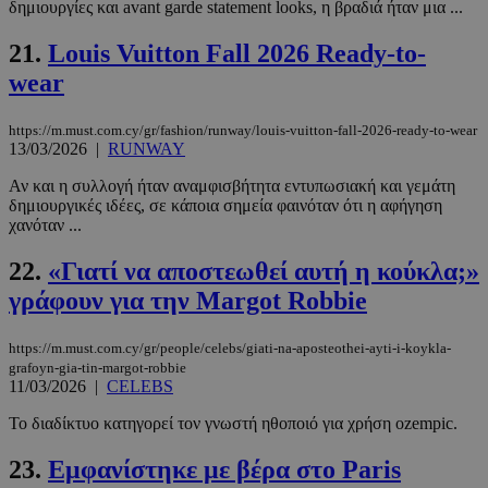
δημιουργίες και avant garde statement looks, η βραδιά ήταν μια ...
21.
Louis Vuitton Fall 2026 Ready-to-
__cf_bm
29 λεπτά 5
Cloudflare Inc.
δευτερόλε
.twitter.com
wear
Google
https://m.must.com.cy/gr/fashion/runway/louis-vuitton-fall-2026-ready-to-wear
Privacy Policy
13/03/2026
|
RUNWAY
Αν και η συλλογή ήταν αναμφισβήτητα εντυπωσιακή και γεμάτη
δημιουργικές ιδέες, σε κάποια σημεία φαινόταν ότι η αφήγηση
χανόταν ...
22.
«Γιατί να αποστεωθεί αυτή η κούκλα;»
__cf_bm
29 λεπτά 5
γράφουν για την Margot Robbie
Cloudflare Inc.
δευτερόλε
.pexels.com
https://m.must.com.cy/gr/people/celebs/giati-na-aposteothei-ayti-i-koykla-
grafoyn-gia-tin-margot-robbie
11/03/2026
|
CELEBS
Το διαδίκτυο κατηγορεί τον γνωστή ηθοποιό για χρήση ozempic.
23.
Εμφανίστηκε με βέρα στο Paris