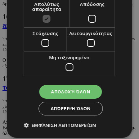
Απολύτως
Απόδοσης
δρομέων μεγάλων αποστάσεων φαίνεται να επαναπροσδιορίζει ...
απαραίτητα
16.
O Pedro Pascal έγινε επιτέλους
ambassador της Chanel
Στόχευσης
Λειτουργικότητας
https://m.must.com.cy/gr/fashion/fashion-news/o-pedro-pascal-egine-epiteloys-
ambassador-tis-chanel
15/04/2026
|
FASHION NEWS
Μη ταξινομημένα
O γοητευτικός ηθοποιός είναι η πιο πρόσφατη ένταξη στο
εξελισσόμενου οράματος του brand.
17.
Jacob Elordi: Οι πρώην σύντροφοι
του πιο hot άντρα του Hollywood
ΑΠΟΔΟΧΉ ΌΛΩΝ
https://m.must.com.cy/gr/people/celebs/jacob-elordi-oi-prwin-syntrofoi-toy-
pio-hot-antra-toy-hollywood
ΑΠΌΡΡΙΨΗ ΌΛΩΝ
15/04/2026
|
CELEBS
Από την συμπρωταγωνίστριά του στην ταινία «The Kissing
ΕΜΦΆΝΙΣΗ ΛΕΠΤΟΜΕΡΕΙΏΝ
Booth», Joey King, μέχρι το φλερτ του με την Zendaya, αναλύουμε
όλες ...