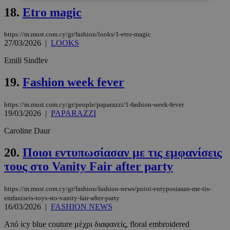
18.
Etro magic
Απολύτως απαραίτητα
Απόδοσης
Στόχευσης
Λειτουργικότητας
https://m.must.com.cy/gr/fashion/looks/1-etro-magic
27/03/2026
|
LOOKS
Μη ταξινομημένα
Emili Sindlev
Τα απολύτως απαραίτητα cookies επιτρέπουν
βασικές λειτουργίες του ιστότοπου, όπως τη
19.
Fashion week fever
σύνδεση χρήστη και τη διαχείριση λογαριασμού.
Ο ιστότοπος δεν μπορεί να χρησιμοποιηθεί σωστά
χωρίς τα απολύτως απαραίτητα cookies.
https://m.must.com.cy/gr/people/paparazzi/1-fashion-week-fever
19/03/2026
|
PAPARAZZI
Προμηθευτής
/
Ονοματεπώνυμο
Λήξη
Πεδίο
Caroline Daur
PinToTopCookie
www.must.com.cy
12 ώρες
20.
Ποιοι εντυπωσίασαν με τις εμφανίσεις
τους στο Vanity Fair after party
https://m.must.com.cy/gr/fashion/fashion-news/poioi-entyposiasan-me-tis-
emfaniseis-toys-sto-vanity-fair-after-party
16/03/2026
|
FASHION NEWS
Από icy blue couture μέχρι διαφανείς, floral embroidered