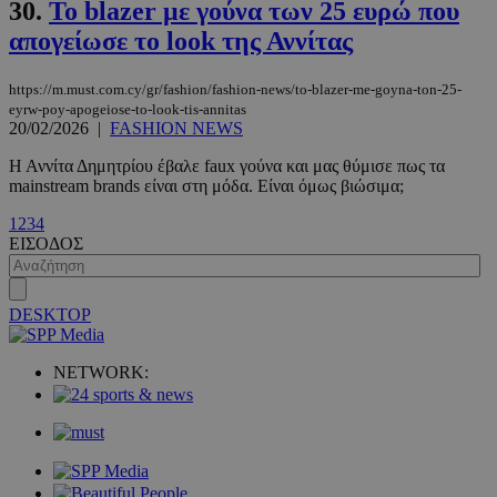
30.
Το blazer με γούνα των 25 ευρώ που
απογείωσε το look της Αννίτας
https://m.must.com.cy/gr/fashion/fashion-news/to-blazer-me-goyna-ton-25-
eyrw-poy-apogeiose-to-look-tis-annitas
20/02/2026
|
FASHION NEWS
Η Αννίτα Δημητρίου έβαλε faux γούνα και μας θύμισε πως τα
mainstream brands είναι στη μόδα. Είναι όμως βιώσιμα;
VISITOR_PRIVACY_METADATA
5 μήνες 4
YouTube
1
2
3
4
εβδομάδε
.youtube.com
ΕΙΣΟΔΟΣ
DESKTOP
NETWORK: