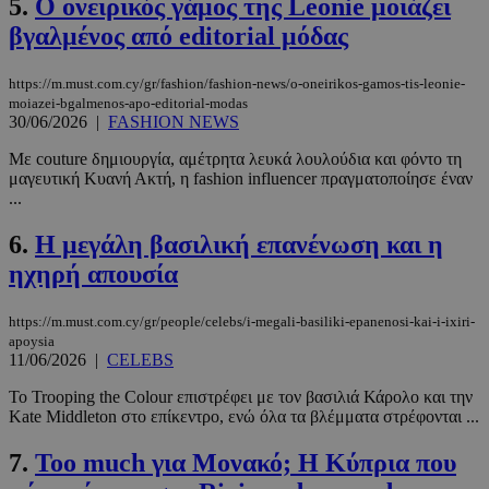
5.
Ο ονειρικός γάμος της Leonie μοιάζει
βγαλμένος από editorial μόδας
https://m.must.com.cy/gr/fashion/fashion-news/o-oneirikos-gamos-tis-leonie-
moiazei-bgalmenos-apo-editorial-modas
30/06/2026
|
FASHION NEWS
Με couture δημιουργία, αμέτρητα λευκά λουλούδια και φόντο τη
μαγευτική Κυανή Ακτή, η fashion influencer πραγματοποίησε έναν
...
6.
Η μεγάλη βασιλική επανένωση και η
ηχηρή απουσία
https://m.must.com.cy/gr/people/celebs/i-megali-basiliki-epanenosi-kai-i-ixiri-
apoysia
11/06/2026
|
CELEBS
Το Trooping the Colour επιστρέφει με τον βασιλιά Κάρολο και την
Kate Middleton στο επίκεντρο, ενώ όλα τα βλέμματα στρέφονται ...
7.
Too much για Μονακό; Η Κύπρια που