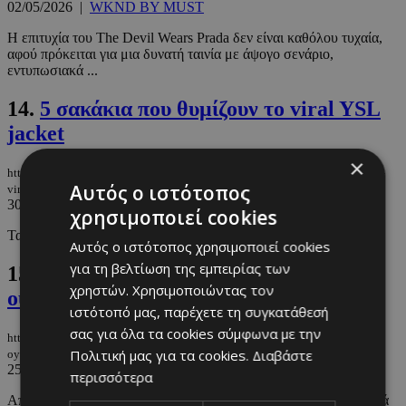
02/05/2026
|
WKND BY MUST
Η επιτυχία του The Devil Wears Prada δεν είναι καθόλου τυχαία,
αφού πρόκειται για μια δυνατή ταινία με άψογο σενάριο,
εντυπωσιακά ...
14.
5 σακάκια που θυμίζουν το viral YSL
jacket
×
https://m.must.com.cy/gr/fashion/fashion-news/5-sakakia-poy-thymizoyn-to-
Αυτός ο ιστότοπος
viral-ysl-jacket
30/04/2026
|
FASHION NEWS
χρησιμοποιεί cookies
Τα σακάκια που δίνουν «YSL vibes» χωρίς την ακριβή ετικέτα.
Αυτός ο ιστότοπος χρησιμοποιεί cookies
για τη βελτίωση της εμπειρίας των
15.
Αφαιρούν οι Runnfluencers από την
χρηστών. Χρησιμοποιώντας τον
ουσία του αθλήματος του μαραθωνίου;
ιστότοπό μας, παρέχετε τη συγκατάθεσή
σας για όλα τα cookies σύμφωνα με την
https://m.must.com.cy/gr/wknd-by-must/afairoyn-oi-runnfluencers-apo-tin-
Πολιτική μας για τα cookies.
Διαβάστε
oysia-toy-athlimatos-toy-marathonioy
25/04/2026
|
WKND BY MUST
περισσότερα
Από τα run clubs μέχρι τα viral posts στα social media, η νέα γενιά