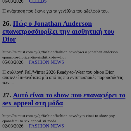
06/03/2026
|
CELEBS
Η ανάρτηση που έκανε για τα γενέθλια του αδελφού του.
26.
Πώς ο Jonathan Anderson
PHPSESSID
συνεδρί
PHP.net
www.must.com.cy
επαναπροσδιορίζει την αισθητική του
Dior
https://m.must.com.cy/gr/fashion/fashion-news/pws-o-jonathan-anderson-
epanaprosdiorizei-tin-aisthitiki-toy-dior
05/03/2026
|
FASHION NEWS
Η συλλογή Fall/Winter 2026 Ready-to-Wear του οίκου Dior
αποτελεί πιθανότατα μία από τις πιο εντυπωσιακές παρουσιάσεις
των ...
27.
Αυτό είναι το show που επαναφέρει το
sex appeal στη μόδα
https://m.must.com.cy/gr/fashion/fashion-news/ayto-einai-to-show-poy-
epanaferei-to-sex-appeal-sti-moda
02/03/2026
|
FASHION NEWS