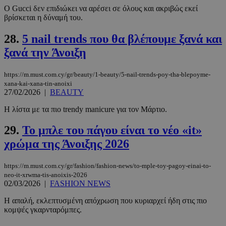
Ο Gucci δεν επιδιώκει να αρέσει σε όλους και ακριβώς εκεί
βρίσκεται η δύναμή του.
28.
5 nail trends που θα βλέπουμε ξανά και
ξανά την Άνοιξη
PHPSESSID
συνεδρί
PHP.net
https://m.must.com.cy/gr/beauty/1-beauty/5-nail-trends-poy-tha-blepoyme-
m.must.com.cy
xana-kai-xana-tin-anoixi
27/02/2026
|
BEAUTY
Η λίστα με τα πιο trendy manicure για τον Μάρτιο.
29.
Το μπλε του πάγου είναι το νέο «it»
χρώμα της Άνοιξης 2026
https://m.must.com.cy/gr/fashion/fashion-news/to-mple-toy-pagoy-einai-to-
neo-it-xrwma-tis-anoixis-2026
02/03/2026
|
FASHION NEWS
H απαλή, εκλεπτυσμένη απόχρωση που κυριαρχεί ήδη στις πιο
κομψές γκαρνταρόμπες.