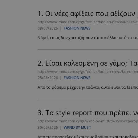
1.
Οι νέες αφίξεις που αξίζου
https://www.must.com.cy/gr/fashion/fashion-news/oi-nees-afi
08/07/2026
|
FASHION NEWS
Νόμιζα πως δεν χρειαζόμουν τίποτα άλλο αυτό το καλοκ
2.
Είσαι καλεσμένη σε γάμο; Τ
https://www.must.com.cy/gr/fashion/fashion-news/kalesmeni
25/06/2026
|
FASHION NEWS
Από το φόρεμα μέχρι την τσάντα, αυτά είναι τα fashion
3.
Το style report που πρέπει 
https://www.must.com.cy/gr/wknd-by-must/to-style-report-po
30/05/2026
|
WKND BY MUST
Από τις πασαρέλες μέχρι τους δρόμους και τις καλοκ