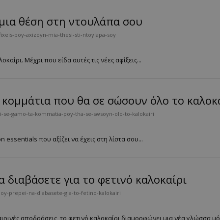
ν μια θέση στη ντουλάπα σου
xeis-poy-axizoyn-mia-thesi-sti-ntoylapa-soy
αίρι. Μέχρι που είδα αυτές τις νέες αφίξεις...
α κομμάτια που θα σε σώσουν όλο το καλοκ
-se-gamo-ta-kommatia-poy-tha-se-swsoyn-olo-to-kalokairi
 essentials που αξίζει να έχεις στη λίστα σου...
να διαβάσετε για το φετινό καλοκαίρι
y-prepei-na-diabasete-gia-to-fetino-kalokairi
αιρινές αποδράσεις, το φετινό καλοκαίρι διαμορφώνει μια νέα γλώσσα μόδ