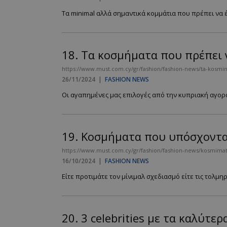
Τα minimal αλλά σημαντικά κομμάτια που πρέπει να έ
PHPSESSID
18.
Τα κοσμήματα που πρέπει 
https://www.must.com.cy/gr/fashion/fashion-news/ta-kosm
26/11/2024
|
FASHION NEWS
Οι αγαπημένες μας επιλογές από την κυπριακή αγορά.
VISITOR_PRIVACY
19.
Κοσμήματα που υπόσχονται
https://www.must.com.cy/gr/fashion/fashion-news/kosmimat
takeOverCookie
16/10/2024
|
FASHION NEWS
Είτε προτιμάτε τον μίνιμαλ σχεδιασμό είτε τις τολμη
AdSphere-GDPR
20.
3 celebrities με τα καλύτε