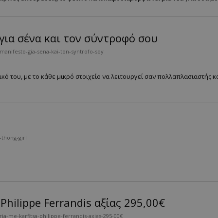
 για σένα και τον σύντροφό σου
anifesto-gia-sena-kai-ton-syntrofo-soy
δικό του, με το κάθε μικρό στοιχείο να λειτουργεί σαν πολλαπλασιαστής 
thong-girl
hilippe Ferrandis αξίας 295,00€
ia-me-karfitsa-philippe-ferrandis-axias-295-00€