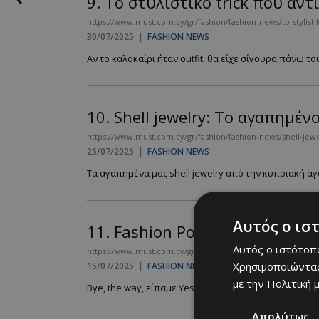
9.
To στυλιστικό trick που αν
https://www.must.com.cy/gr/fashion/fashion-news/to-stylisti
30/07/2025
|
FASHION NEWS
Αν το καλοκαίρι ήταν outfit, θα είχε σίγουρα πάνω του
10.
Shell jewelry: Το αγαπημέν
https://www.must.com.cy/gr/fashion/fashion-news/shell-jew
25/07/2025
|
FASHION NEWS
Τα αγαπημένα μας shell jewelry από την κυπριακή αγορ
Αυτός ο ισ
11.
Fashion Police στους γάμου
Αυτός ο ιστότοπο
https://www.must.com.cy/gr/fashion/fashion-news/fashion-pol
Χρησιμοποιώντας
15/07/2025
|
FASHION NEWS
με την Πολιτική μ
Bye, the way, είπαμε Yes to the dress, wedding guest e
Απολύτως