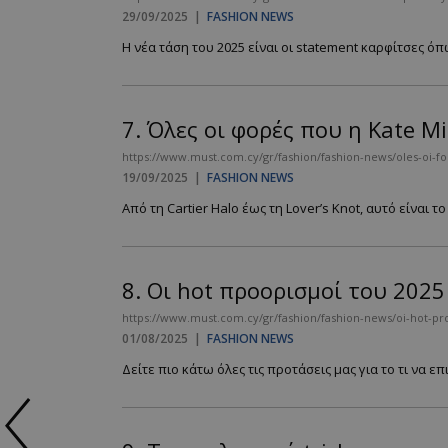
29/09/2025
|
FASHION NEWS
Η νέα τάση του 2025 είναι οι statement καρφίτσες όπως
7.
Όλες οι φορές που η Kate M
https://www.must.com.cy/gr/fashion/fashion-news/oles-oi-fo
19/09/2025
|
FASHION NEWS
Από τη Cartier Halo έως τη Lover’s Knot, αυτό είναι 
8.
Οι hot προορισμοί του 2025 
https://www.must.com.cy/gr/fashion/fashion-news/oi-hot-pro
01/08/2025
|
FASHION NEWS
Δείτε πιο κάτω όλες τις προτάσεις μας για το τι να επ