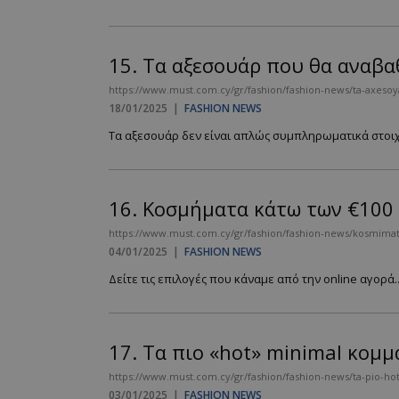
15.
Τα αξεσουάρ που θα αναβαθ
__cf_bm
https://www.must.com.cy/gr/fashion/fashion-news/ta-axesoy
18/01/2025
|
FASHION NEWS
Τα αξεσουάρ δεν είναι απλώς συμπληρωματικά στοιχεία
LangCookie
CookieScriptConse
16.
Κοσμήματα κάτω των €100 
https://www.must.com.cy/gr/fashion/fashion-news/kosmimat
04/01/2025
|
FASHION NEWS
_scc_session
Δείτε τις επιλογές που κάναμε από την online αγορά..
PHPSESSID
17.
Τα πιο «hot» minimal κομμ
https://www.must.com.cy/gr/fashion/fashion-news/ta-pio-ho
03/01/2025
|
FASHION NEWS