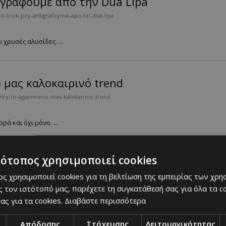
τιγράφουμε από την Dua Lipa
ko-trick-poy-antigrafoyme-apo-tin-dua-lipa
 χρυσές αλυσίδες. ...
ο μας καλοκαιρινό trend
elry-to-agapimeno-mas-kalokairino-trend
ά και όχι μόνο. ...
τότοπος χρησιμοποιεί cookies
ς, γιατί αυτό θέλατε και αυτό πήρατε
ς χρησιμοποιεί cookies για τη βελτίωση της εμπειρίας των χρη
ice-stoys-gamos-giati-ayto-thelate-kai-ayto-pirate
 τον ιστότοπό μας, παρέχετε τη συγκατάθεσή σας για όλα τα 
ας για τα cookies.
Διαβάστε περισσότερα
dition?...
Απόδοσης
Στόχευσης
Λειτουργικότητας