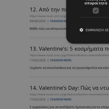
απαραίτητα
12.
Aπό την παραλία στην ταβέρ
https://www.must.com.cy/gr/fashion/fashion-news/apo-tin-para
09/06/2025
|
FASHION NEWS
Μάθε πώς να απογειώσεις το look σου και να είσαι άψ
ΕΜΦΆΝΙΣΗ Λ
13.
Valentine's: 5 κοσμήματα 
Απολύτω
https://www.must.com.cy/gr/fashion/fashion-news/valentin
11/02/2025
|
FASHION NEWS
Τα απολύτως απαραίτ
διαχείριση λογαρια
Ξεχάστε τα σοκολατάκια και τα τριαντάφυλλα και κάν
Ονοματεπώνυμο
PinToTopCookie
14.
Valentine’s Day: Πώς να ντ
https://www.must.com.cy/gr/fashion/fashion-news/valentine
11/02/2025
|
FASHION NEWS
__cf_bm
5 εμφανίσεις για να αντλήσετε έμπνευση για το επόμε