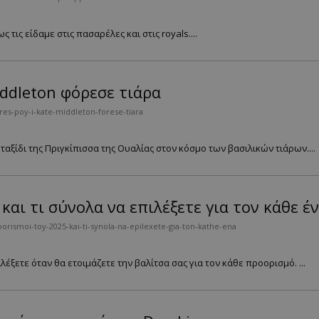
 τις είδαμε στις πασαρέλες και στις royals....
iddleton φόρεσε τιάρα
res-poy-i-kate-middleton-forese-tiara
το ταξίδι της Πριγκίπισσα της Ουαλίας στον κόσμο των βασιλικών τιάρων....
και τι σύνολα να επιλέξετε για τον κάθε έ
orismoi-toy-2025-kai-ti-synola-na-epilexete-gia-ton-kathe-ena
ιλέξετε όταν θα ετοιμάζετε την βαλίτσα σας για τον κάθε προορισμό. ...