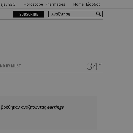
ejay 93.5
Horoscope
Pharmacies
Home
Είσοδος
SUBSCRIBE
34°
ND BY MUST
υ βρέθηκαν αναζητώντας
earrings
.