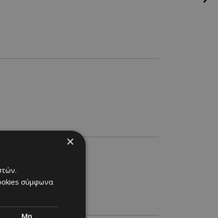
×
στών.
cookies σύμφωνα
Μη