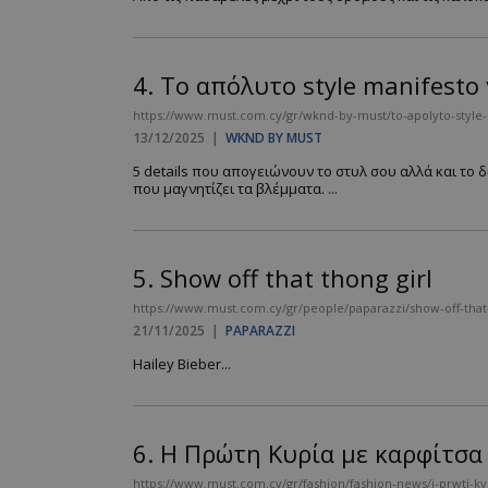
4.
Το απόλυτο style manifesto
https://www.must.com.cy/gr/wknd-by-must/to-apolyto-style-m
13/12/2025
|
WKND BY MUST
5 details που απογειώνουν το στυλ σου αλλά και το 
που μαγνητίζει τα βλέμματα. ...
5.
Show off that thong girl
https://www.must.com.cy/gr/people/paparazzi/show-off-that-
21/11/2025
|
PAPARAZZI
Hailey Bieber...
6.
Η Πρώτη Κυρία με καρφίτσα P
https://www.must.com.cy/gr/fashion/fashion-news/i-prwti-kyr