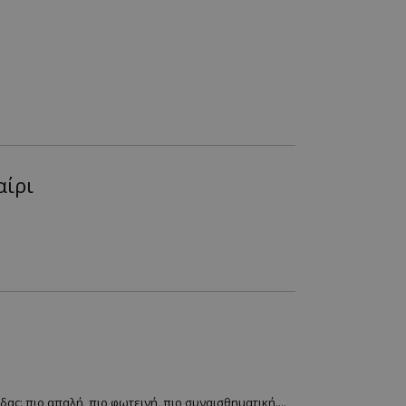
αίρι
ας: πιο απαλή, πιο φωτεινή, πιο συναισθηματική....