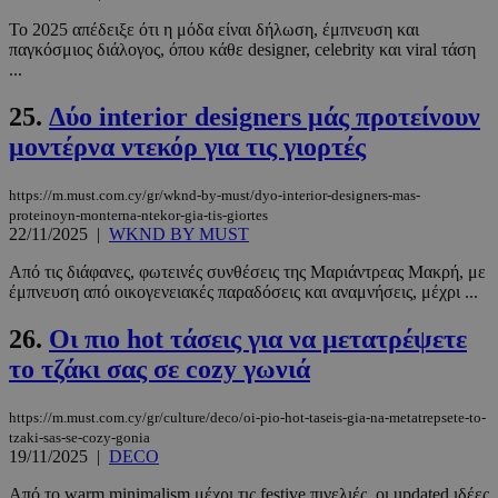
_scc_session
.entelia-
19 λεπτά 5
Το 2025 απέδειξε ότι η μόδα είναι δήλωση, έμπνευση και
adserver.com
δευτερόλε
παγκόσμιος διάλογος, όπου κάθε designer, celebrity και viral τάση
...
25.
Δύο interior designers μάς προτείνουν
μοντέρνα ντεκόρ για τις γιορτές
PHPSESSID
συνεδρί
PHP.net
www.must.com.cy
https://m.must.com.cy/gr/wknd-by-must/dyo-interior-designers-mas-
proteinoyn-monterna-ntekor-gia-tis-giortes
22/11/2025
|
WKND BY MUST
Από τις διάφανες, φωτεινές συνθέσεις της Μαριάντρεας Μακρή, με
έμπνευση από οικογενειακές παραδόσεις και αναμνήσεις, μέχρι ...
26.
Οι πιο hot τάσεις για να μετατρέψετε
το τζάκι σας σε cozy γωνιά
https://m.must.com.cy/gr/culture/deco/oi-pio-hot-taseis-gia-na-metatrepsete-to-
tzaki-sas-se-cozy-gonia
19/11/2025
|
DECO
Από το warm minimalism μέχρι τις festive πινελιές, οι updated ιδέες