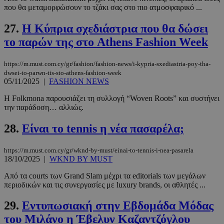
που θα μεταμορφώσουν το τζάκι σας στο πιο ατμοσφαιρικό ...
27.
Η Κύπρια σχεδιάστρια που θα δώσει
το παρών της στο Athens Fashion Week
https://m.must.com.cy/gr/fashion/fashion-news/i-kypria-sxediastria-poy-tha-
dwsei-to-parwn-tis-sto-athens-fashion-week
05/11/2025
|
FASHION NEWS
Η Folkmona παρουσιάζει τη συλλογή “Woven Roots” και συστήνει
PHPSESSID
συνεδρί
PHP.net
την παράδοση… αλλιώς.
m.must.com.cy
28.
Είναι το tennis η νέα πασαρέλα;
https://m.must.com.cy/gr/wknd-by-must/einai-to-tennis-i-nea-pasarela
18/10/2025
|
WKND BY MUST
Από τα courts των Grand Slam μέχρι τα editorials των μεγάλων
περιοδικών και τις συνεργασίες με luxury brands, οι αθλητές ...
29.
Εντυπωσιακή στην Εβδομάδα Μόδας
του Μιλάνο η Έβελυν Καζαντζόγλου