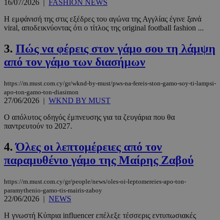
16/07/2026
|
FASHION NEWS
Η εμφάνισή της στις εξέδρες του αγώνα της Αγγλίας έγινε ξανά
viral, αποδεικνύοντας ότι ο τίτλος της original football fashion ...
3.
Πώς να φέρεις στον γάμο σου τη λάμψη
από τον γάμο των διασήμων
https://m.must.com.cy/gr/wknd-by-must/pws-na-fereis-ston-gamo-soy-ti-lampsi-
apo-ton-gamo-ton-diasimon
27/06/2026
|
WKND BY MUST
Ο απόλυτος οδηγός έμπνευσης για τα ζευγάρια που θα
παντρευτούν το 2027.
4.
Όλες οι λεπτομέρειες από τον
παραμυθένιο γάμο της Μαίρης Ζαβού
https://m.must.com.cy/gr/people/news/oles-oi-leptomereies-apo-ton-
paramythenio-gamo-tis-mairis-zaboy
22/06/2026
|
NEWS
Η γνωστή Κύπρια influencer επέλεξε τέσσερις εντυπωσιακές