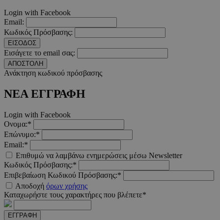
sphere.eu
Login with Facebook
Email:
Κωδικός Πρόσβασης:
ΕΙΣΟΔΟΣ
Εισάγετε το email σας:
ΑΠΟΣΤΟΛΗ
Ανάκτηση κωδικού πρόσβασης
ΝΕΑ ΕΓΓΡΑΦΗ
Login with Facebook
Ονομα:*
Επώνυμο:*
Email:*
Προμηθευτής
Ονοματεπώνυμο
Λήξη
Περιγραφή
Προμηθευτής
/
Πεδίο
Επιθυμώ να λαμβάνω ενημερώσεις μέσω Newsletter
Ονοματεπώνυμο
Λήξη
Περιγραφ
Προμηθευτής
/
Πεδίο
/
Κωδικός Πρόσβασης:*
Ονοματεπώνυμο
Λήξη
Περιγραφ
__Secure-
.youtube.com
5 μήνες 4
Πεδίο
Επιβεβαίωση Κωδικού Πρόσβασης:*
ROLLOUT_TOKEN
εβδομάδες
__cf_bm
29 λεπτά 55
Αυτό το c
Cloudflare
δευτερόλεπτα
χρησιμοπο
_ga_CH3P0ECTRP
.must.com.cy
Inc.
1 χρόνος 11
Αυτό το c
Αποδοχή
όρων χρήσης
Προμηθευτής
Ονοματεπώνυμο
Λήξη
Περιγραφή
για τη δι
.onesignal.com
μήνες
χρησιμοπο
/
Πεδίο
Καταχωρήστε τους χαρακτήρες που βλέπετε*
μεταξύ
από το Go
ανθρώπων
Analytics 
CEDGDPR
.ced.cy
1 χρόνος
ρομπότ. Α
διατήρησ
ΕΓΓΡΑΦΗ
είναι επω
κατάστασ