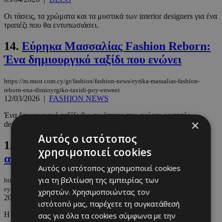
Οι τάσεις, τα χρώματα και τα μυστικά των interior designers για ένα
τραπέζι που θα εντυπωσιάσει.
14.
Εύρηκα Μασσαλίας Fashion Reborn:
Ένα δημιουργικό ταξίδι που ενώνει
https://m.must.com.cy/gr/fashion/fashion-news/eyrika-massalias-fashion-
reborn-ena-dimioyrgiko-taxidi-poy-enwnei
12/03/2026
|
FASHION NEWS
Ένα δημιουργικό ταξίδι βιωσιμότητας που ενώνει φοιτητές,
×
designers και οργανισμούς, δίνοντας νέα ζωή στα ρούχα.
Αυτός ο ιστότοπος
15.
Το blazer με γούνα των 25 ευρώ που
χρησιμοποιεί cookies
απογείωσε το look της Αννίτας
Αυτός ο ιστότοπος χρησιμοποιεί cookies
για τη βελτίωση της εμπειρίας των
https://m.must.com.cy/gr/fashion/fashion-news/to-blazer-me-goyna-ton-25-
eyrw-poy-apogeiose-to-look-tis-annitas
χρηστών. Χρησιμοποιώντας τον
20/02/2026
|
FASHION NEWS
ιστότοπό μας, παρέχετε τη συγκατάθεσή
Η Αννίτα Δημητρίου έβαλε faux γούνα και μας θύμισε πως τα
σας για όλα τα cookies σύμφωνα με την