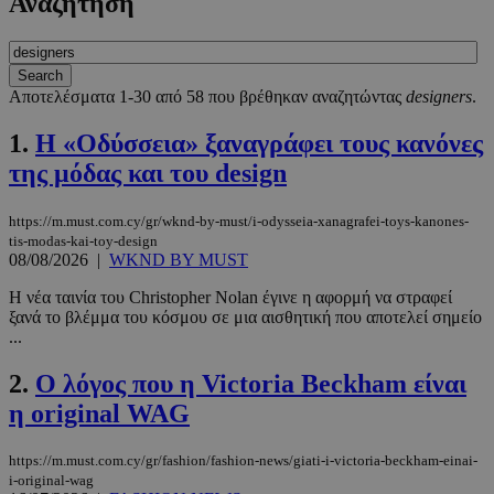
Αναζήτηση
Αποτελέσματα 1-30 από 58 που βρέθηκαν αναζητώντας
designers
.
1.
Η «Οδύσσεια» ξαναγράφει τους κανόνες
της μόδας και του design
https://m.must.com.cy/gr/wknd-by-must/i-odysseia-xanagrafei-toys-kanones-
tis-modas-kai-toy-design
08/08/2026
|
WKND BY MUST
Η νέα ταινία του Christopher Nolan έγινε η αφορμή να στραφεί
ξανά το βλέμμα του κόσμου σε μια αισθητική που αποτελεί σημείο
...
2.
Ο λόγος που η Victoria Beckham είναι
η original WAG
https://m.must.com.cy/gr/fashion/fashion-news/giati-i-victoria-beckham-einai-
i-original-wag