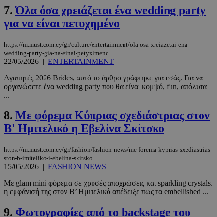
7.
Όλα όσα χρειάζεται ένα wedding party
για να είναι πετυχημένo
https://m.must.com.cy/gr/culture/entertainment/ola-osa-xreiazetai-ena-
wedding-party-gia-na-einai-petyximeno
22/05/2026
|
ENTERTAINMENT
Αγαπητές 2026 Brides, αυτό το άρθρο γράφτηκε για εσάς. Για να
οργανώσετε ένα wedding party που θα είναι κομψό, fun, απόλυτα
...
8.
Με φόρεμα Κύπριας σχεδιάστριας στον
Β' Ημιτελικό η Εβελίνα Σκίτσκο
https://m.must.com.cy/gr/fashion/fashion-news/me-forema-kyprias-sxediastrias-
ston-b-imiteliko-i-ebelina-skitsko
15/05/2026
|
FASHION NEWS
Με glam mini φόρεμα σε χρυσές αποχρώσεις και sparkling crystals,
η εμφάνισή της στον Β’ Ημιτελικό απέδειξε πως τα embellished ...
9.
Φωτογραφίες από το backstage του