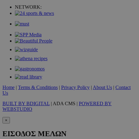
NETWORK:
takeOverCookie
www.must.com.cy
1 μέρα
Home
|
Terms & Conditions
|
Privacy Policy
|
About Us
|
Contact
Us
BUILT BY BDIGITAL
| ADA CMS |
POWERED BY
WEBSTUDIO
×
ΕΙΣΟΔΟΣ ΜΕΛΩΝ
AdSphere-GDPR
delivery.ad-
1 χρόνος