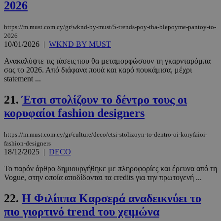
2026
https://m.must.com.cy/gr/wknd-by-must/5-trends-poy-tha-blepoyme-pantoy-to-
2026
10/01/2026
|
WKND BY MUST
__cf_bm
29 λεπτά 5
Cloudflare Inc.
Ανακαλύψτε τις τάσεις που θα μεταμορφώσουν τη γκαρνταρόμπα
δευτερόλε
.twitter.com
σας το 2026. Από διάφανα πουά και καρό πουκάμισα, μέχρι
statement ...
Google
21.
Έτσι στολίζουν το δέντρο τους οι
Privacy Policy
κορυφαίοι fashion designers
https://m.must.com.cy/gr/culture/deco/etsi-stolizoyn-to-dentro-oi-koryfaioi-
fashion-designers
18/12/2025
|
DECO
__cf_bm
29 λεπτά 5
Cloudflare Inc.
Το παρόν άρθρο δημιουργήθηκε με πληροφορίες και έρευνα από τη
δευτερόλε
.pexels.com
Vogue, στην οποία αποδίδονται τα credits για την πρωτογενή ...
22.
Η Φιλίππα Καρσερά αναδεικνύει το
πιο γιορτινό trend του χειμώνα