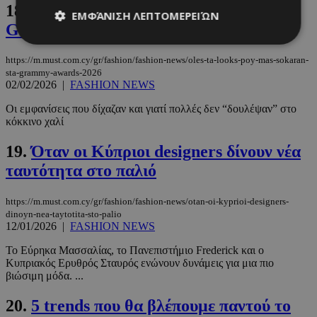
18.
Όλες τα looks που μας σόκαραν στα
ΕΜΦΆΝΙΣΗ ΛΕΠΤΟΜΕΡΕΙΏΝ
Grammy Awards 2026
https://m.must.com.cy/gr/fashion/fashion-news/oles-ta-looks-poy-mas-sokaran-
sta-grammy-awards-2026
Απολύτως απαραίτητα
Απόδοσης
02/02/2026
|
FASHION NEWS
Στόχευσης
Λειτουργικότητας
Οι εμφανίσεις που δίχαζαν και γιατί πολλές δεν “δουλέψαν” στο
Μη ταξινομημένα
κόκκινο χαλί
Τα απολύτως απαραίτητα cookies επιτρέπουν
19.
Όταν οι Κύπριοι designers δίνουν νέα
βασικές λειτουργίες του ιστότοπου, όπως τη
σύνδεση χρήστη και τη διαχείριση λογαριασμού.
ταυτότητα στο παλιό
Ο ιστότοπος δεν μπορεί να χρησιμοποιηθεί σωστά
χωρίς τα απολύτως απαραίτητα cookies.
https://m.must.com.cy/gr/fashion/fashion-news/otan-oi-kyprioi-designers-
Προμηθευτής
/
Ονοματεπώνυμο
Λήξη
dinoyn-nea-taytotita-sto-palio
Πεδίο
12/01/2026
|
FASHION NEWS
PinToTopCookie
www.must.com.cy
12 ώρες
Το Εύρηκα Μασσαλίας, το Πανεπιστήμιο Frederick και ο
Κυπριακός Ερυθρός Σταυρός ενώνουν δυνάμεις για μια πιο
βιώσιμη μόδα. ...
20.
5 trends που θα βλέπουμε παντού το