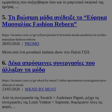
εμφανίσεις που συζητήθηκαν όσο και το μαγευτικό σκηνικό της
ημέρας. ...
5.
Τη βιώσιμη μόδα ανέδειξε το “Εύρηκα
Μασσαλίας Fashion Reborn”
https://m.must.com.cy/gr/culture/promo/ti-biwsimi-moda-anedeixe-to-eyrika-
massalias-fashion-reborn
28/05/2026
|
PROMO
Μέσα από ένα μοναδικό fashion show στο Παλιό ΓΣΠ.
6.
Δέκα απρόσμενες συνεργασίες που
άλλαξαν τη μόδα
https://m.must.com.cy/gr/wknd-by-must/1-deka-aprosmenes-synergasies-poy-
allaxan-ti-moda
23/05/2026
|
WKND BY MUST
Από τη συνεργασία της Swatch × Audemars Piguet, μέχρι τις
συνεργασίες της Louis Vuitton × Supreme, θυμόμαστε όλες τις
φορές ...