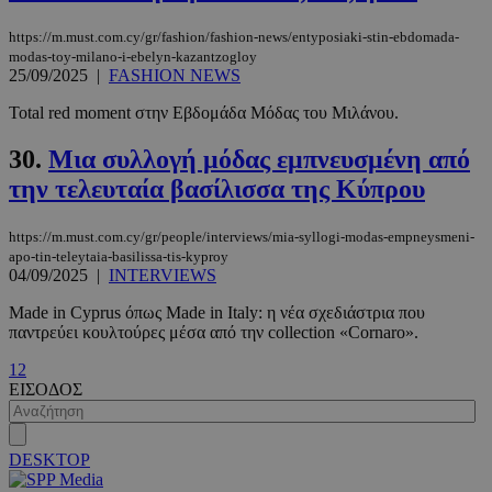
https://m.must.com.cy/gr/fashion/fashion-news/entyposiaki-stin-ebdomada-
modas-toy-milano-i-ebelyn-kazantzogloy
25/09/2025
|
FASHION NEWS
Total red moment στην Εβδομάδα Μόδας του Μιλάνου.
30.
Μια συλλογή μόδας εμπνευσμένη από
την τελευταία βασίλισσα της Κύπρου
https://m.must.com.cy/gr/people/interviews/mia-syllogi-modas-empneysmeni-
apo-tin-teleytaia-basilissa-tis-kyproy
04/09/2025
|
INTERVIEWS
VISITOR_PRIVACY_METADATA
5 μήνες 4
YouTube
εβδομάδε
.youtube.com
Made in Cyprus όπως Made in Italy: η νέα σχεδιάστρια που
παντρεύει κουλτούρες μέσα από την collection «Cornaro».
1
2
ΕΙΣΟΔΟΣ
DESKTOP