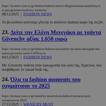
https://m.must.com.cy/gr/fashion/fashion-news/i-filippa-karsera-anadeiknyei-
to-pio-giortino-trend-toy-xeimwna
08/12/2025
|
FASHION NEWS
Το βελούδινο κοστούμι γίνεται το απόλυτο fashion inspo της σεζόν.
LangCookie
www.must.com.cy
1 εβδομάδα
μέρες
23.
Δείτε την Ελένη Μενεγάκη με τσάντα
Givenchy αξίας 1.650 ευρώ
https://m.must.com.cy/gr/fashion/fashion-news/deite-tin-eleni-menegaki-me-
CookieScriptConsent
4 εβδομάδ
CookieScript
tsanta-givenchy-axias-1-650-eyrw
2 μέρες
www.must.com.cy
04/12/2025
|
FASHION NEWS
Με Givenchy τσάντα στην ορκωμοσία του γιου της, Άγγελου, που
αναβάθμισε το casual look της.
24.
Όλα τα fashion moments που
σχημάτισαν το 2025
https://m.must.com.cy/gr/wknd-by-must/ola-ta-fashion-moments-poy-
sximatisan-to-2025
27/12/2025
|
WKND BY MUST