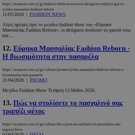
https://m.must.com.cy/gr/fashion/fashion-news/oi-designers-miloyn-gia-to-
eyrika-massalias-fashion-reborn
11/05/2026
|
FASHION NEWS
Λίγες ημέρες πριν το μεγάλο fashion show του «Εύρηκα
Μασσαλίας Fashion Reborn», οι designers ανοίγουν τα χαρτιά τους
και ...
12.
Εύρηκα Μασσαλίας Fashion Reborn -
Η βιωσιμότητα στην πασαρέλα
https://m.must.com.cy/gr/culture/promo/eyrika-massalias-fashion-reborn-i-
biosimotita-stin-pasarela
21/04/2026
|
PROMO
Μεγάλο Fashion Show Τετάρτη 13 Μαΐου 2026.
13.
Πώς να στολίσετε το πασχαλινό σας
τραπέζι φέτος
https://m.must.com.cy/gr/culture/deco/pws-na-stolisete-to-pasxalino-sas-
trapezi-fetos
03/04/2026
|
DECO