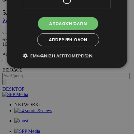
5.
5 self-tanning λοσιόν για την απόλυτη
λάμψη
ΑΠΟΔΟΧΉ ΌΛΩΝ
https://m.must.com.cy/gr/beauty/1-beauty/5-self-tanning-losion-gia-tin-
ΑΠΌΡΡΙΨΗ ΌΛΩΝ
apolyti-lampsi
16/04/2024
|
BEAUTY
Αποκτήστε το φυσικό μαύρισμα που τόσο επιθυμείτε, χωρις να
ΕΜΦΆΝΙΣΗ ΛΕΠΤΟΜΕΡΕΙΏΝ
εκτεθείτε στον ήλιο.
ΕΙΣΟΔΟΣ
Απολύτως απαραίτητα
Απόδοσης
Στόχευσης
Λειτουργικότητας
DESKTOP
Μη ταξινομημένα
NETWORK:
Τα απολύτως απαραίτητα cookies επιτρέπουν
βασικές λειτουργίες του ιστότοπου, όπως τη
σύνδεση χρήστη και τη διαχείριση λογαριασμού.
Ο ιστότοπος δεν μπορεί να χρησιμοποιηθεί σωστά
χωρίς τα απολύτως απαραίτητα cookies.