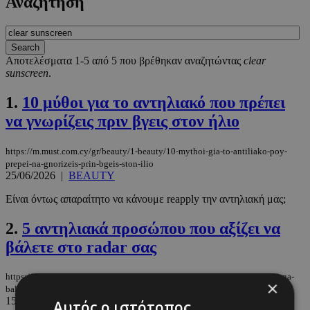
Αναζήτηση
Αποτελέσματα 1-5 από 5 που βρέθηκαν αναζητώντας
clear
sunscreen
.
1.
10 μύθοι για το αντηλιακό που πρέπει
να γνωρίζεις πριν βγεις στον ήλιο
https://m.must.com.cy/gr/beauty/1-beauty/10-mythoi-gia-to-antiliako-poy-
prepei-na-gnorizeis-prin-bgeis-ston-ilio
25/06/2026
|
BEAUTY
Είναι όντως απαραίτητο να κάνουμε reapply την αντηλιακή μας;
2.
5 αντηλιακά προσώπου που αξίζει να
βάλετε στο radar σας
https://m.must.com.cy/gr/beauty/health/5-antiliaka-proswpoy-poy-axizei-na-
×
balete-sto-radar-sas
15/05/2026
|
HEALTH
Αυτός ο ιστότοπος