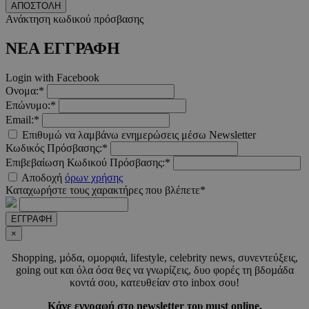
ΑΠΟΣΤΟΛΗ
Ανάκτηση κωδικού πρόσβασης
__cf_bm
29 λεπτά 5
Cloudflare Inc.
ΝΕΑ ΕΓΓΡΑΦΗ
δευτερόλε
.pexels.com
Login with Facebook
Ονομα:*
Επώνυμο:*
Email:*
Επιθυμώ να λαμβάνω ενημερώσεις μέσω Newsletter
Κωδικός Πρόσβασης:*
Επιβεβαίωση Κωδικού Πρόσβασης:*
Αποδοχή
όρων χρήσης
Καταχωρήστε τους χαρακτήρες που βλέπετε*
LangCookie
www.must.com.cy
1 εβδομάδα
μέρες
ΕΓΓΡΑΦΗ
×
Shopping, µόδα, οµορφιά, lifestyle, celebrity news, συνεντεύξεις,
CookieScriptConsent
4 εβδομάδ
CookieScript
going out και όλα όσα θες να γνωρίζεις, δυο φορές τη βδοµάδα
2 μέρες
www.must.com.cy
κοντά σου, κατευθείαν στο inbox σου!
Κάνε εγγραφή στο newsletter του must online.