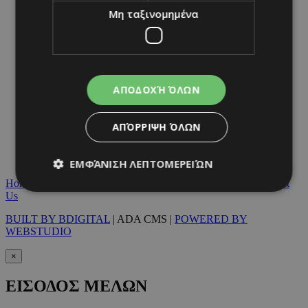
NETWORK:
Μη ταξινομημένα
ΑΠΟΔΟΧΉ ΌΛΩΝ
ΑΠΌΡΡΙΨΗ ΌΛΩΝ
ΕΜΦΆΝΙΣΗ ΛΕΠΤΟΜΕΡΕΙΏΝ
Home
|
Terms & Conditions
|
Privacy Policy
|
About Us
|
Contact
Us
BUILT BY BDIGITAL
| ADA CMS |
POWERED BY
Απολύτως απαραίτητα
Απόδοσης
WEBSTUDIO
Στόχευσης
Λειτουργικότητας
×
Μη ταξινομημένα
ΕΙΣΟΔΟΣ ΜΕΛΩΝ
Τα απολύτως απαραίτητα cookies επιτρέπουν
βασικές λειτουργίες του ιστότοπου, όπως τη
σύνδεση χρήστη και τη διαχείριση λογαριασμού.