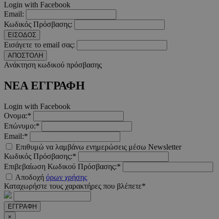
Login with Facebook
Ο ιστότοπος δεν μπορεί να χρησιμοποιηθεί σωστά
Email:
χωρίς τα απολύτως απαραίτητα cookies.
Κωδικός Πρόσβασης:
Προμηθευτής
/
Ονοματεπώνυμο
Λήξη
ΕΙΣΟΔΟΣ
Πεδίο
Εισάγετε το email σας:
PinToTopCookie
www.must.com.cy
12 ώρες
ΑΠΟΣΤΟΛΗ
Ανάκτηση κωδικού πρόσβασης
ΝΕΑ ΕΓΓΡΑΦΗ
Login with Facebook
Ονομα:*
Επώνυμο:*
Email:*
Επιθυμώ να λαμβάνω ενημερώσεις μέσω Newsletter
Κωδικός Πρόσβασης:*
__cf_bm
29 λεπτά 5
Cloudflare Inc.
Επιβεβαίωση Κωδικού Πρόσβασης:*
δευτερόλε
.twitter.com
Αποδοχή
όρων χρήσης
Καταχωρήστε τους χαρακτήρες που βλέπετε*
Google
Privacy Policy
ΕΓΓΡΑΦΗ
×