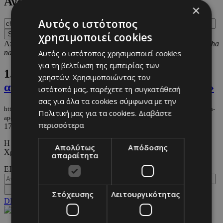
Αναζήτηση
×
Αυτός ο ιστότοπος
χρησιμοποιεί cookies
Αποτελέσματα 1-1 από 1 που βρέθηκαν αναζητώντας
cherry mocha
nails
.
Αυτός ο ιστότοπος χρησιμοποιεί cookies
για τη βελτίωση της εμπειρίας των
1.
Cherry nails: Εμπνευσμένα από την
χρηστών. Χρησιμοποιώντας τον
απόχρωση της συλλογής «Gucci Ancora»
ιστότοπό μας, παρέχετε τη συγκατάθεσή
σας για όλα τα cookies σύμφωνα με την
https://m.must.com.cy/gr/beauty/1-beauty/cherry-nails-empneysmena-apo-tin-
Πολιτική μας για τα cookies.
Διαβάστε
apoxrosi-tis-syllogis-gucci-ancora
περισσότερα
17/11/2023
|
BEAUTY
Η απόχρωση που πρέπει όλοι να δοκιμάσουμε πριν τα
Απολύτως
Απόδοσης
Χριστούγεννα.
απαραίτητα
ΕΙΣΟΔΟΣ
Στόχευσης
Λειτουργικότητας
DESKTOP