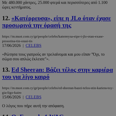
Με 480.000 χάντρες, 25.000 φτερά και περισσότερες από 1.100
ώρες κεντήματος.
12.
«Κατέρρευσα», είπε η JLo όταν έχασε
προσωρινά την όρασή της
https://m.must.com.cy/gr/people/celebs/katerreysa-eipe-i-jlo-otan-exase-
prosorina-tin-orasi-tis
17/06/2026
|
CELEBS
«Ρώτησα τους γιατρούς αν τρελαίνομαι και μου είπαν ''Όχι, το
σώμα σου απλώς έκλεισε''».
13.
Ed Sheeran: Βάζει τέλος στην καριέρα
του για λίγο καιρό
https://m.must.com.cy/gr/people/celebs/ed-sheeran-bazei-telos-stin-kariera-toy-
gia-ligo-kairo
15/06/2026
|
CELEBS
Ο λόγος που πήρε αυτή την απόφαση.