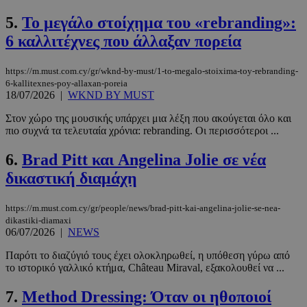
5.
Το μεγάλο στοίχημα του «rebranding»:
6 καλλιτέχνες που άλλαξαν πορεία
https://m.must.com.cy/gr/wknd-by-must/1-to-megalo-stoixima-toy-rebranding-
6-kallitexnes-poy-allaxan-poreia
18/07/2026
|
WKND BY MUST
Στον χώρο της μουσικής υπάρχει μια λέξη που ακούγεται όλο και
πιο συχνά τα τελευταία χρόνια: rebranding. Οι περισσότεροι ...
6.
Brad Pitt και Angelina Jolie σε νέα
δικαστική διαμάχη
https://m.must.com.cy/gr/people/news/brad-pitt-kai-angelina-jolie-se-nea-
dikastiki-diamaxi
06/07/2026
|
NEWS
Παρότι το διαζύγιό τους έχει ολοκληρωθεί, η υπόθεση γύρω από
το ιστορικό γαλλικό κτήμα, Château Miraval, εξακολουθεί να ...
7.
Method Dressing: Όταν οι ηθοποιοί