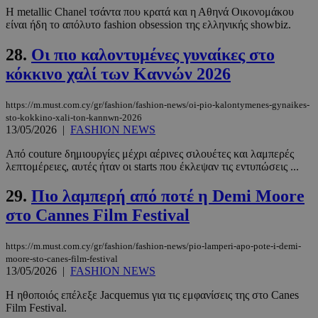
Η metallic Chanel τσάντα που κρατά και η Αθηνά Οικονομάκου
είναι ήδη το απόλυτο fashion obsession της ελληνικής showbiz.
28.
Οι πιο καλοντυμένες γυναίκες στο
κόκκινο χαλί των Καννών 2026
PHPSESSID
συνεδρί
PHP.net
https://m.must.com.cy/gr/fashion/fashion-news/oi-pio-kalontymenes-gynaikes-
m.must.com.cy
sto-kokkino-xali-ton-kannwn-2026
13/05/2026
|
FASHION NEWS
Από couture δημιουργίες μέχρι αέρινες σιλουέτες και λαμπερές
λεπτομέρειες, αυτές ήταν οι starts που έκλεψαν τις εντυπώσεις ...
29.
Πιο λαμπερή από ποτέ η Demi Moore
στο Cannes Film Festival
https://m.must.com.cy/gr/fashion/fashion-news/pio-lamperi-apo-pote-i-demi-
moore-sto-canes-film-festival
13/05/2026
|
FASHION NEWS
Η ηθοποιός επέλεξε Jacquemus για τις εμφανίσεις της στο Canes
Film Festival.