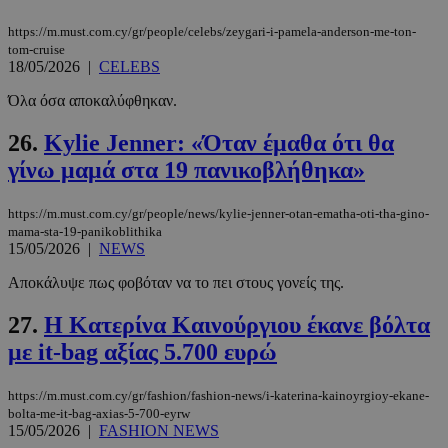
https://m.must.com.cy/gr/people/celebs/zeygari-i-pamela-anderson-me-ton-
tom-cruise
18/05/2026
|
CELEBS
PHPSESSID
συνεδρί
PHP.net
Όλα όσα αποκαλύφθηκαν.
www.must.com.cy
26.
Kylie Jenner: «Όταν έμαθα ότι θα
γίνω μαμά στα 19 πανικοβλήθηκα»
https://m.must.com.cy/gr/people/news/kylie-jenner-otan-ematha-oti-tha-gino-
mama-sta-19-panikoblithika
15/05/2026
|
NEWS
Αποκάλυψε πως φοβόταν να το πει στους γονείς της.
27.
Η Κατερίνα Καινούργιου έκανε βόλτα
με it-bag αξίας 5.700 ευρώ
https://m.must.com.cy/gr/fashion/fashion-news/i-katerina-kainoyrgioy-ekane-
bolta-me-it-bag-axias-5-700-eyrw
15/05/2026
|
FASHION NEWS