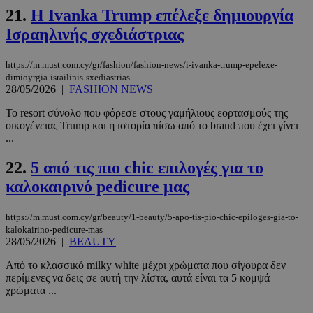
21.
Η Ivanka Trump επέλεξε δημιουργία
Ισραηλινής σχεδιάστριας
__cf_bm
29 λεπτά 5
Cloudflare Inc.
δευτερόλε
.twitter.com
https://m.must.com.cy/gr/fashion/fashion-news/i-ivanka-trump-epelexe-
dimioyrgia-israilinis-sxediastrias
Google
28/05/2026
|
FASHION NEWS
Privacy Policy
Το resort σύνολο που φόρεσε στους γαμήλιους εορτασμούς της
οικογένειας Trump και η ιστορία πίσω από το brand που έχει γίνει
...
22.
5 από τις πιο chic επιλογές για το
καλοκαιρινό pedicure μας
__cf_bm
29 λεπτά 5
Cloudflare Inc.
δευτερόλε
.pexels.com
https://m.must.com.cy/gr/beauty/1-beauty/5-apo-tis-pio-chic-epiloges-gia-to-
kalokairino-pedicure-mas
28/05/2026
|
BEAUTY
Από το κλασσικό milky white μέχρι χρώματα που σίγουρα δεν
περίμενες να δεις σε αυτή την λίστα, αυτά είναι τα 5 κομψά
χρώματα ...