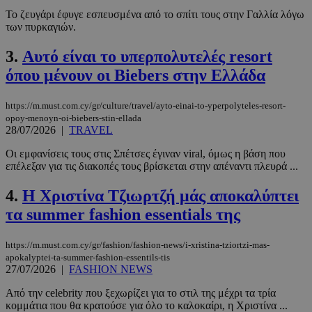
Το ζευγάρι έφυγε εσπευσμένα από το σπίτι τους στην Γαλλία λόγω
των πυρκαγιών.
3.
Αυτό είναι το υπερπολυτελές resort
όπου μένουν οι Biebers στην Ελλάδα
https://m.must.com.cy/gr/culture/travel/ayto-einai-to-yperpolyteles-resort-
opoy-menoyn-oi-biebers-stin-ellada
28/07/2026
|
TRAVEL
Οι εμφανίσεις τους στις Σπέτσες έγιναν viral, όμως η βάση που
επέλεξαν για τις διακοπές τους βρίσκεται στην απέναντι πλευρά ...
4.
Η Χριστίνα Τζιωρτζή μάς αποκαλύπτει
τα summer fashion essentials της
https://m.must.com.cy/gr/fashion/fashion-news/i-xristina-tziortzi-mas-
apokalyptei-ta-summer-fashion-essentils-tis
27/07/2026
|
FASHION NEWS
Από την celebrity που ξεχωρίζει για το στιλ της μέχρι τα τρία
κομμάτια που θα κρατούσε για όλο το καλοκαίρι, η Χριστίνα ...