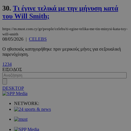
30.
Τι έγινε τελικά με την μήνυση κατά
του Will Smith;
https://m.must.com.cy/gr/people/celebs/ti-egine-telika-me-tin-minysi-kata-toy-
will-smith
08/05/2026
|
CELEBS
Ο ηθοποιός κατηγορήθηκε πριν μερικούς μήνες για σεξουαλική
παρενόχληση.
VISITOR_PRIVACY_METADATA
5 μήνες 4
YouTube
εβδομάδε
.youtube.com
1
2
3
4
ΕΙΣΟΔΟΣ
DESKTOP
NETWORK: