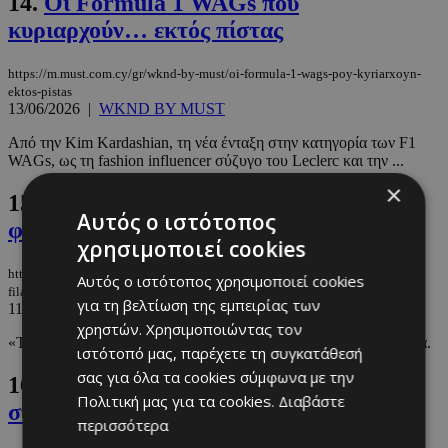
14.
Οι Formula 1 WAGs που
κυριαρχούν… εκτός πίστας
https://m.must.com.cy/gr/wknd-by-must/oi-formula-1-wags-poy-kyriarxoyn-
ektos-pistas
13/06/2026
|
WKND BY MUST
Από την Kim Kardashian, τη νέα ένταξη στην κατηγορία των F1
WAGs, ως τη fashion influencer σύζυγο του Leclerc και την ...
×
15.
Η viral φωτογραφία με τον Benny να
Αυτός ο ιστότοπος
φιλάει δημόσια το στήθος της Selena
χρησιμοποιεί cookies
https://m.must.com.cy/gr/people/celebs/i-viral-fotografia-me-ton-benny-na-
Αυτός ο ιστότοπος χρησιμοποιεί cookies
filaei-dimosia-to-stithos-tis-selena
για τη βελτίωση της εμπειρίας των
11/06/2026
|
CELEBS
χρηστών. Χρησιμοποιώντας τον
«Το να το κάνεις αυτό δημόσια είναι τρελό», γράφουν στα σχόλια.
ιστότοπό μας, παρέχετε τη συγκατάθεσή
σας για όλα τα cookies σύμφωνα με την
16.
Τι φόρεσαν οι WAGs της Formula 1
Πολιτική μας για τα cookies.
Διαβάστε
στο Μονακό
περισσότερα