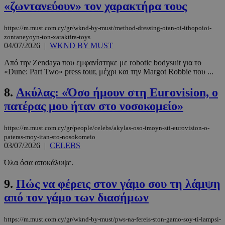
«ζωντανεύουν» τον χαρακτήρα τους
https://m.must.com.cy/gr/wknd-by-must/method-dressing-otan-oi-ithopoioi-
zontaneyoyn-ton-xaraktira-toys
04/07/2026
|
WKND BY MUST
Από την Zendaya που εμφανίστηκε με robotic bodysuit για το
«Dune: Part Two» press tour, μέχρι και την Margot Robbie που ...
8.
Ακύλας: «Όσο ήμουν στη Eurovision, ο
πατέρας μου ήταν στο νοσοκομείο»
https://m.must.com.cy/gr/people/celebs/akylas-oso-imoyn-sti-eurovision-o-
pateras-moy-itan-sto-nosokomeio
03/07/2026
|
CELEBS
Όλα όσα αποκάλυψε.
9.
Πώς να φέρεις στον γάμο σου τη λάμψη
από τον γάμο των διασήμων
https://m.must.com.cy/gr/wknd-by-must/pws-na-fereis-ston-gamo-soy-ti-lampsi-