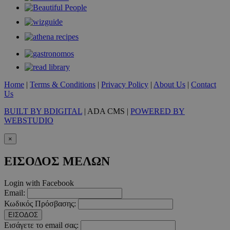
takeOverCookie
www.must.com.cy
1 μέρα
Home
|
Terms & Conditions
|
Privacy Policy
|
About Us
|
Contact
Us
BUILT BY BDIGITAL
| ADA CMS |
POWERED BY
WEBSTUDIO
×
ΕΙΣΟΔΟΣ ΜΕΛΩΝ
Login with Facebook
Email:
AdSphere-GDPR
delivery.ad-
1 χρόνος
Κωδικός Πρόσβασης:
sphere.eu
ΕΙΣΟΔΟΣ
Εισάγετε το email σας: