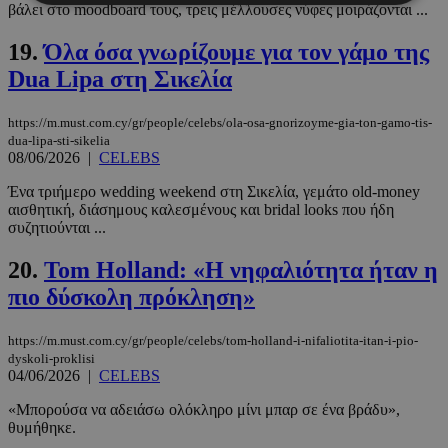
βάλει στο moodboard τους, τρεις μέλλουσες νύφες μοιράζονται ...
Απολύτως απαραίτητα
Απόδοσης
19.
Όλα όσα γνωρίζουμε για τον γάμο της
Στόχευσης
Λειτουργικότητας
Dua Lipa στη Σικελία
Μη ταξινομημένα
https://m.must.com.cy/gr/people/celebs/ola-osa-gnorizoyme-gia-ton-gamo-tis-
Τα απολύτως απαραίτητα cookies επιτρέπουν
dua-lipa-sti-sikelia
βασικές λειτουργίες του ιστότοπου, όπως τη
08/06/2026
|
CELEBS
σύνδεση χρήστη και τη διαχείριση λογαριασμού.
Ο ιστότοπος δεν μπορεί να χρησιμοποιηθεί σωστά
Ένα τριήμερο wedding weekend στη Σικελία, γεμάτο old-money
χωρίς τα απολύτως απαραίτητα cookies.
αισθητική, διάσημους καλεσμένους και bridal looks που ήδη
συζητιούνται ...
Προμηθευτής
/
Ονοματεπώνυμο
Λήξη
Πεδίο
20.
Tom Holland: «Η νηφαλιότητα ήταν η
PinToTopCookie
www.must.com.cy
12 ώρες
πιο δύσκολη πρόκληση»
https://m.must.com.cy/gr/people/celebs/tom-holland-i-nifaliotita-itan-i-pio-
dyskoli-proklisi
04/06/2026
|
CELEBS
«Μπορούσα να αδειάσω ολόκληρο μίνι μπαρ σε ένα βράδυ»,
θυμήθηκε.