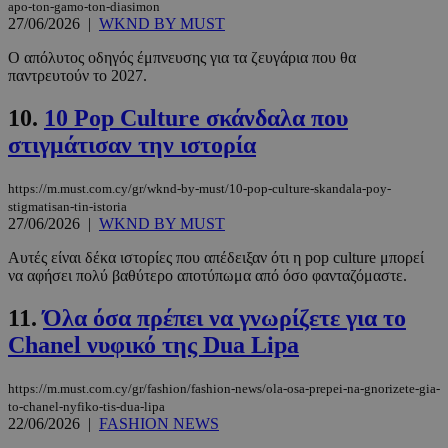
apo-ton-gamo-ton-diasimon
27/06/2026
|
WKND BY MUST
Ο απόλυτος οδηγός έμπνευσης για τα ζευγάρια που θα
παντρευτούν το 2027.
10.
10 Pop Culture σκάνδαλα που
στιγμάτισαν την ιστορία
https://m.must.com.cy/gr/wknd-by-must/10-pop-culture-skandala-poy-
stigmatisan-tin-istoria
27/06/2026
|
WKND BY MUST
Αυτές είναι δέκα ιστορίες που απέδειξαν ότι η pop culture μπορεί
να αφήσει πολύ βαθύτερο αποτύπωμα από όσο φανταζόμαστε.
11.
Όλα όσα πρέπει να γνωρίζετε για το
Chanel νυφικό της Dua Lipa
https://m.must.com.cy/gr/fashion/fashion-news/ola-osa-prepei-na-gnorizete-gia-
to-chanel-nyfiko-tis-dua-lipa
22/06/2026
|
FASHION NEWS