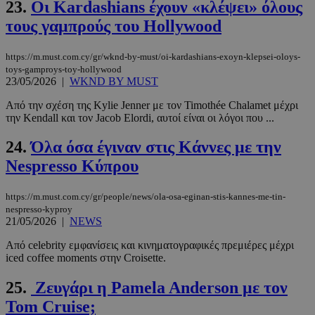
23.
Οι Kardashians έχουν «κλέψει» όλους
τους γαμπρούς του Hollywood
LangCookie
www.must.com.cy
1 εβδομάδα
μέρες
https://m.must.com.cy/gr/wknd-by-must/oi-kardashians-exoyn-klepsei-oloys-
toys-gamproys-toy-hollywood
23/05/2026
|
WKND BY MUST
Από την σχέση της Kylie Jenner με τον Timothée Chalamet μέχρι
CookieScriptConsent
4 εβδομάδ
CookieScript
την Kendall και τον Jacob Elordi, αυτοί είναι οι λόγοι που ...
2 μέρες
www.must.com.cy
24.
Όλα όσα έγιναν στις Κάννες με την
Nespresso Κύπρου
https://m.must.com.cy/gr/people/news/ola-osa-eginan-stis-kannes-me-tin-
nespresso-kyproy
21/05/2026
|
NEWS
Από celebrity εμφανίσεις και κινηματογραφικές πρεμιέρες μέχρι
iced coffee moments στην Croisette.
25.
Ζευγάρι η Pamela Anderson με τον
_scc_session
.entelia-
19 λεπτά 5
adserver.com
δευτερόλε
Tom Cruise;